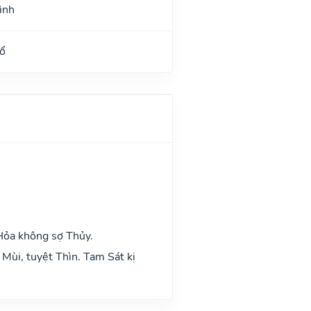
ình
ổ
Hỏa không sợ Thủy.
Mùi, tuyệt Thìn. Tam Sát kị