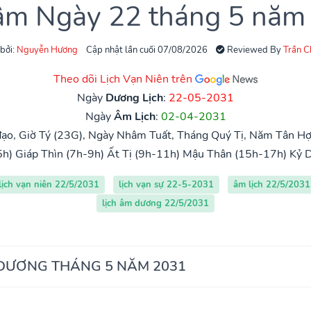
 âm Ngày 22 tháng 5 năm
 bởi:
Nguyễn Hương
Cập nhật lần cuối 07/08/2026
Reviewed By
Trần 
Theo dõi Lịch Vạn Niên trên
Ngày
Dương Lịch
:
22-05-2031
Ngày
Âm Lịch
:
02-04-2031
ạo, Giờ Tý (23G), Ngày Nhâm Tuất, Tháng Quý Tị, Năm Tân Hợ
5h)
Giáp Thìn (7h-9h)
Ất Tị (9h-11h)
Mậu Thân (15h-17h)
Kỷ 
lịch vạn niên 22/5/2031
lịch vạn sự 22-5-2031
âm lịch 22/5/2031
lịch âm dương 22/5/2031
 DƯƠNG THÁNG 5 NĂM 2031