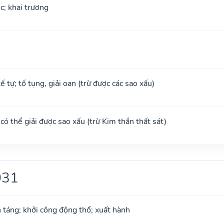
ộc; khai trương
tế tự; tố tụng, giải oan (trừ được các sao xấu)
, có thể giải được sao xấu (trừ Kim thần thất sát)
031
an táng; khởi công động thổ; xuất hành