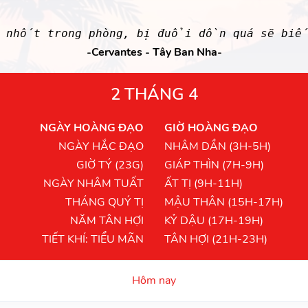
ị nhốt trong phòng, bị đuổi dồn quá sẽ bi
-Cervantes - Tây Ban Nha-
2 THÁNG 4
NGÀY HOÀNG ĐẠO
GIỜ HOÀNG ĐẠO
NGÀY HẮC ĐẠO
NHÂM DẦN (3H-5H)
GIỜ TÝ (23G)
GIÁP THÌN (7H-9H)
NGÀY NHÂM TUẤT
ẤT TỊ (9H-11H)
THÁNG QUÝ TỊ
MẬU THÂN (15H-17H)
NĂM TÂN HỢI
KỶ DẬU (17H-19H)
TIẾT KHÍ: TIỂU MÃN
TÂN HỢI (21H-23H)
Hôm nay