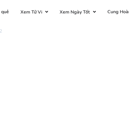
 quẻ
Cung Hoà
Xem Tử Vi
Xem Ngày Tốt
2