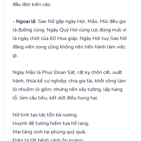
đầu đơn kiện cáo.
- Ngoại lệ
: Sao Nữ gặp ngày Hợi, Mão, Mùi đều gọi
là đường cùng. Ngày Quý Hợi cùng cực đúng mức vì
là ngày chót của 60 Hoa giáp. Ngày Hợi tuy Sao Nữ
đăng viên song cũng không nên tiến hành làm việc
gì.
Ngày Mão là Phục Đoạn Sát, rất kỵ chôn cất, xuất
hành, thừa kế sự nghiệp, chia gia tài, khởi công làm
lò nhuộm lò gốm; nhưng nên xây tường, lấp hang
lỗ, làm cầu tiêu, kết dứt điều hung hại.
Nữ tinh tạo tác tổn bà nương,
Huynh đệ tương hiềm tựa hổ lang,
Mai táng sinh tai phùng quỷ quái,
Điên tà tật bệnh cánh ôn hoàng.