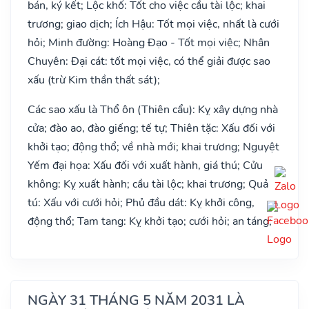
bán, ký kết; Lộc khố: Tốt cho việc cầu tài lộc; khai
trương; giao dịch; Ích Hậu: Tốt mọi việc, nhất là cưới
hỏi; Minh đường: Hoàng Đạo - Tốt mọi việc; Nhân
Chuyên: Đại cát: tốt mọi việc, có thể giải được sao
xấu (trừ Kim thần thất sát);
Các sao xấu là Thổ ôn (Thiên cẩu): Kỵ xây dựng nhà
cửa; đào ao, đào giếng; tế tự; Thiên tặc: Xấu đối với
khởi tạo; động thổ; về nhà mới; khai trương; Nguyệt
Yếm đại họa: Xấu đối với xuất hành, giá thú; Cửu
không: Kỵ xuất hành; cầu tài lộc; khai trương; Quả
tú: Xấu với cưới hỏi; Phủ đầu dát: Kỵ khởi công,
động thổ; Tam tang: Kỵ khởi tạo; cưới hỏi; an táng;
NGÀY 31 THÁNG 5 NĂM 2031 LÀ