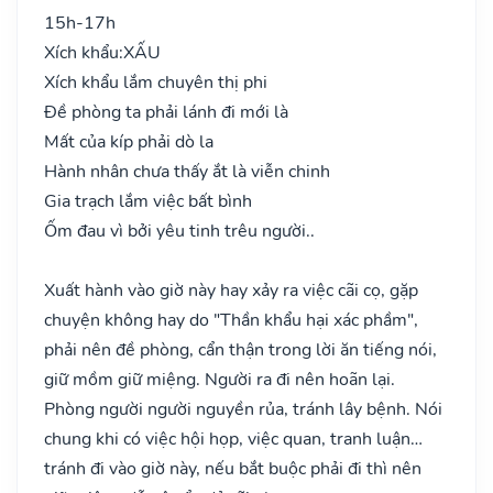
15h-17h
Xích khẩu:
XẤU
Xích khẩu lắm chuyên thị phi
Đề phòng ta phải lánh đi mới là
Mất của kíp phải dò la
Hành nhân chưa thấy ắt là viễn chinh
Gia trạch lắm việc bất bình
Ốm đau vì bởi yêu tinh trêu người..
Xuất hành vào giờ này hay xảy ra việc cãi cọ, gặp
chuyện không hay do "Thần khẩu hại xác phầm",
phải nên đề phòng, cẩn thận trong lời ăn tiếng nói,
giữ mồm giữ miệng. Người ra đi nên hoãn lại.
Phòng người người nguyền rủa, tránh lây bệnh. Nói
chung khi có việc hội họp, việc quan, tranh luận…
tránh đi vào giờ này, nếu bắt buộc phải đi thì nên