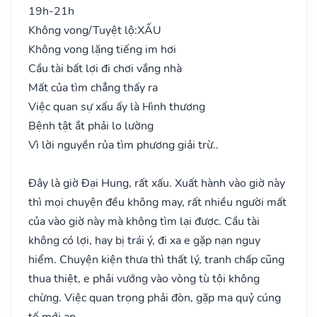
19h-21h
Không vong/Tuyệt lộ:
XẤU
Không vong lặng tiếng im hơi
Cầu tài bất lợi đi chơi vắng nhà
Mất của tìm chẳng thấy ra
Việc quan sự xấu ấy là Hình thương
Bệnh tật ắt phải lo lường
Vì lời nguyền rủa tìm phương giải trừ..
Đây là giờ Đại Hung, rất xấu. Xuất hành vào giờ này
thì mọi chuyện đều không may, rất nhiều người mất
của vào giờ này mà không tìm lại được. Cầu tài
không có lợi, hay bị trái ý, đi xa e gặp nạn nguy
hiểm. Chuyện kiện thưa thì thất lý, tranh chấp cũng
thua thiệt, e phải vướng vào vòng tù tội không
chừng. Việc quan trọng phải đòn, gặp ma quỷ cúng
tế mới an.