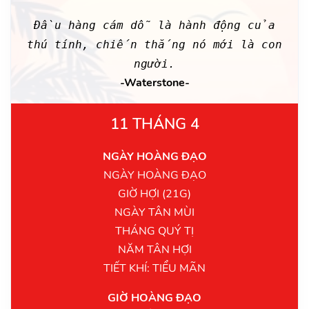
Đầu hàng cám dỗ là hành động của
thú tính, chiến thắng nó mới là con
người.
-Waterstone-
11 THÁNG 4
NGÀY HOÀNG ĐẠO
NGÀY HOÀNG ĐẠO
GIỜ HỢI (21G)
NGÀY TÂN MÙI
THÁNG QUÝ TỊ
NĂM TÂN HỢI
TIẾT KHÍ: TIỂU MÃN
GIỜ HOÀNG ĐẠO