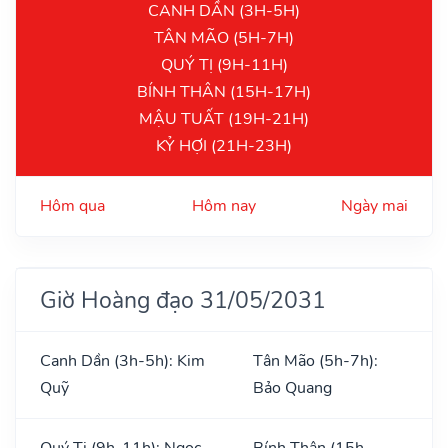
CANH DẦN (3H-5H)
TÂN MÃO (5H-7H)
QUÝ TỊ (9H-11H)
BÍNH THÂN (15H-17H)
MẬU TUẤT (19H-21H)
KỶ HỢI (21H-23H)
Hôm qua
Hôm nay
Ngày mai
Giờ Hoàng đạo 31/05/2031
Canh Dần (3h-5h): Kim
Tân Mão (5h-7h):
Quỹ
Bảo Quang
Quý Tị (9h-11h): Ngọc
Bính Thân (15h-