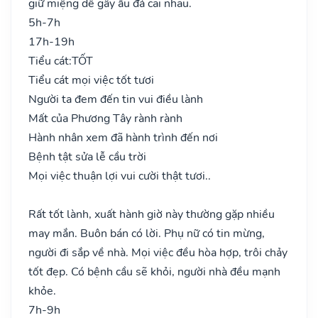
giữ miệng dễ gây ẩu đả cãi nhau.
5h-7h
17h-19h
Tiểu cát:
TỐT
Tiểu cát mọi việc tốt tươi
Người ta đem đến tin vui điều lành
Mất của Phương Tây rành rành
Hành nhân xem đã hành trình đến nơi
Bệnh tật sửa lễ cầu trời
Mọi việc thuận lợi vui cười thật tươi..
Rất tốt lành, xuất hành giờ này thường gặp nhiều
may mắn. Buôn bán có lời. Phụ nữ có tin mừng,
người đi sắp về nhà. Mọi việc đều hòa hợp, trôi chảy
tốt đẹp. Có bệnh cầu sẽ khỏi, người nhà đều mạnh
khỏe.
7h-9h