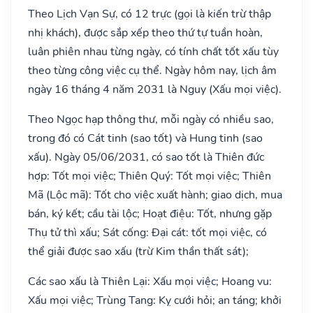
Theo Lịch Vạn Sự, có 12 trực (gọi là kiến trừ thập
nhị khách), được sắp xếp theo thứ tự tuần hoàn,
luân phiên nhau từng ngày, có tính chất tốt xấu tùy
theo từng công việc cụ thể. Ngày hôm nay, lịch âm
ngày 16 tháng 4 năm 2031 là Nguy (Xấu mọi việc).
Theo Ngọc hạp thông thư, mỗi ngày có nhiều sao,
trong đó có Cát tinh (sao tốt) và Hung tinh (sao
xấu). Ngày 05/06/2031, có sao tốt là Thiên đức
hợp: Tốt mọi việc; Thiên Quý: Tốt mọi việc; Thiên
Mã (Lộc mã): Tốt cho việc xuất hành; giao dịch, mua
bán, ký kết; cầu tài lộc; Hoạt điệu: Tốt, nhưng gặp
Thụ tử thì xấu; Sát cống: Đại cát: tốt mọi việc, có
thể giải được sao xấu (trừ Kim thần thất sát);
Các sao xấu là Thiên Lại: Xấu mọi việc; Hoang vu:
Xấu mọi việc; Trùng Tang: Kỵ cưới hỏi; an táng; khởi