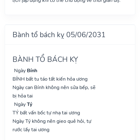
lịch (áp dụng khi có thể chủ động về thời gian đi).
Bành tổ bách kỵ 05/06/2031
BÀNH TỔ BÁCH KỴ
Ngày
Bính
BÍNH bất tu táo tất kiến hỏa ương
Ngày can Bính không nên sửa bếp, sẽ
bị hỏa tai
Ngày
Tý
TÝ bất vấn bốc tự nhạ tai ương
Ngày Tý không nên gieo quẻ hỏi, tự
rước lấy tai ương