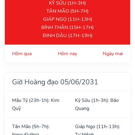
KỶ SỬU (1H-3H)
TÂN MÃO (5H-7H)
GIÁP NGỌ (11H-13H)
BÍNH THÂN (15H-17H)
ĐINH DẬU (17H-19H)
Hôm qua
Hôm nay
Ngày mai
Giờ Hoàng đạo 05/06/2031
Mậu Tý (23h-1h): Kim
Kỷ Sửu (1h-3h): Bảo
Quỹ
Quang
Tân Mão (5h-7h):
Giáp Ngọ (11h-13h):
Ngọc Đường
Tư Mệnh