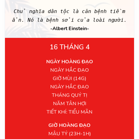
Chủ nghĩa dân tộc là căn bệnh tiềm
ẩn. Nó là bệnh sởi của loài người.
-Albert Einstein-
16 THÁNG 4
NGÀY HOÀNG ĐẠO
NGÀY HẮC ĐẠO
GIỜ MÙI (14G)
NGÀY HẮC ĐẠO
THÁNG QUÝ TỊ
NĂM TÂN HỢI
TIẾT KHÍ: TIỂU MÃN
GIỜ HOÀNG ĐẠO
MẬU TÝ (23H-1H)