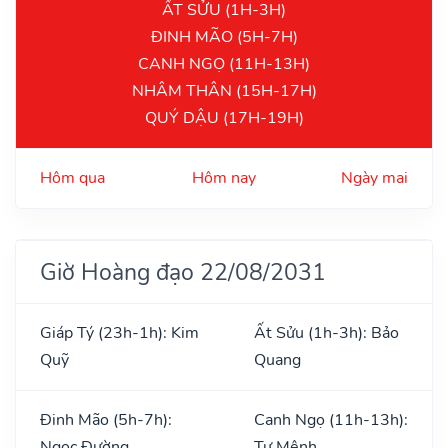
ẤT SỬU (1H-3H)
ĐINH MÃO (5H-7H)
CANH NGỌ (11H-13H)
NHÂM THÂN (15H-17H)
QUÝ DẬU (17H-19H)
Hôm qua
Hôm nay
Ngày mai
Giờ Hoàng đạo 22/08/2031
Giáp Tý (23h-1h): Kim
Ất Sửu (1h-3h): Bảo
Quỹ
Quang
Đinh Mão (5h-7h):
Canh Ngọ (11h-13h):
Ngọc Đường
Tư Mệnh