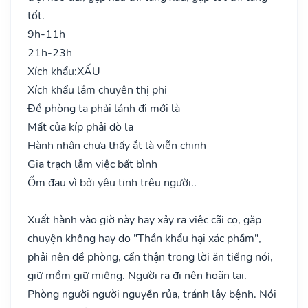
tốt.
9h-11h
21h-23h
Xích khẩu:
XẤU
Xích khẩu lắm chuyên thị phi
Đề phòng ta phải lánh đi mới là
Mất của kíp phải dò la
Hành nhân chưa thấy ắt là viễn chinh
Gia trạch lắm việc bất bình
Ốm đau vì bởi yêu tinh trêu người..
Xuất hành vào giờ này hay xảy ra việc cãi cọ, gặp
chuyện không hay do "Thần khẩu hại xác phầm",
phải nên đề phòng, cẩn thận trong lời ăn tiếng nói,
giữ mồm giữ miệng. Người ra đi nên hoãn lại.
Phòng người người nguyền rủa, tránh lây bệnh. Nói