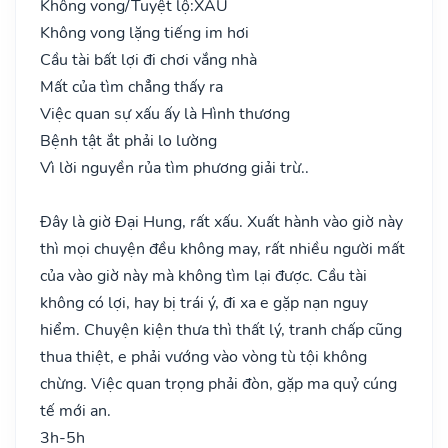
Không vong/Tuyệt lộ:
XẤU
Không vong lặng tiếng im hơi
Cầu tài bất lợi đi chơi vắng nhà
Mất của tìm chẳng thấy ra
Việc quan sự xấu ấy là Hình thương
Bệnh tật ắt phải lo lường
Vì lời nguyền rủa tìm phương giải trừ..
Đây là giờ Đại Hung, rất xấu. Xuất hành vào giờ này
thì mọi chuyện đều không may, rất nhiều người mất
của vào giờ này mà không tìm lại được. Cầu tài
không có lợi, hay bị trái ý, đi xa e gặp nạn nguy
hiểm. Chuyện kiện thưa thì thất lý, tranh chấp cũng
thua thiệt, e phải vướng vào vòng tù tội không
chừng. Việc quan trọng phải đòn, gặp ma quỷ cúng
tế mới an.
3h-5h