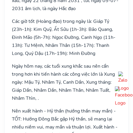
xấu, ngày 22 tháng 8 năm 2031 , tức ngày 05-07-
2031 âm lịch, là ngày Hắc đạo
Các giờ tốt (Hoàng đạo) trong ngày là: Giáp Tý
(23h-1h): Kim Quỹ, Ất Sửu (1h-3h): Bảo Quang,
Đinh Mão (5h-7h): Ngọc Đường, Canh Ngọ (11h-
13h): Tư Mệnh, Nhâm Thân (15h-17h): Thanh
Long, Quý Dậu (17h-19h): Minh Đường
Ngày hôm nay, các tuổi xung khắc sau nên cẩn
trọng hơn khi tiến hành các công việc lớn là Xung
ngày: Mậu Tý, Nhâm Tý, Canh Dần, Xung tháng:
Giáp Dần, Nhâm Dần, Nhâm Thân, Nhâm Tuất,
Nhâm Thìn, .
Nên xuất hành - Hỷ thần (hướng thần may mắn) -
TỐT: Hướng Đông Bắc gặp Hỷ thần, sẽ mang lại
nhiều niềm vui, may mắn và thuận lợi. Xuất hành -