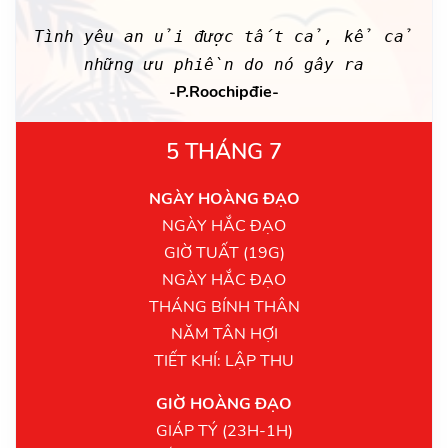
Tình yêu an ủi được tất cả, kể cả
những ưu phiền do nó gây ra
-P.Roochipđie-
5 THÁNG 7
NGÀY HOÀNG ĐẠO
NGÀY HẮC ĐẠO
GIỜ TUẤT (19G)
NGÀY HẮC ĐẠO
THÁNG BÍNH THÂN
NĂM TÂN HỢI
TIẾT KHÍ: LẬP THU
GIỜ HOÀNG ĐẠO
GIÁP TÝ (23H-1H)