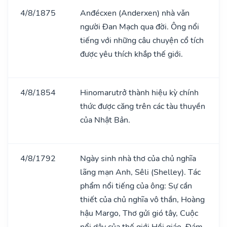
4/8/1875
Anđécxen (Anderxen) nhà vǎn
người Đan Mạch qua đời. Ông nổi
tiếng với những câu chuyện cổ tích
được yêu thích khắp thế giới.
4/8/1854
Hinomarutrở thành hiệu kỳ chính
thức được căng trên các tàu thuyền
của Nhật Bản.
4/8/1792
Ngày sinh nhà thơ của chủ nghĩa
lãng mạn Anh, Sêli (Shelley). Tác
phẩm nổi tiếng của ông: Sự cần
thiết của chủ nghĩa vô thần, Hoàng
hậu Margo, Thơ gửi gió tây, Cuộc
nổi dậy của thế giới Hồi giáo, Đám