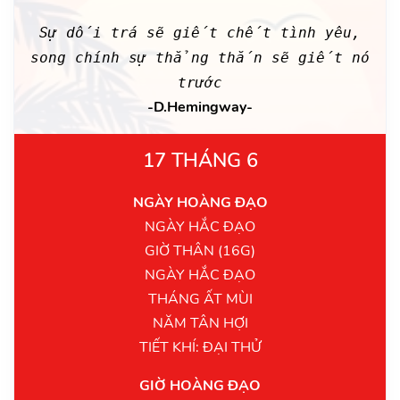
Sự dối trá sẽ giết chết tình yêu,
song chính sự thẳng thắn sẽ giết nó
trước
-D.Hemingway-
17 THÁNG 6
NGÀY HOÀNG ĐẠO
NGÀY HẮC ĐẠO
GIỜ THÂN (16G)
NGÀY HẮC ĐẠO
THÁNG ẤT MÙI
NĂM TÂN HỢI
TIẾT KHÍ: ĐẠI THỬ
GIỜ HOÀNG ĐẠO