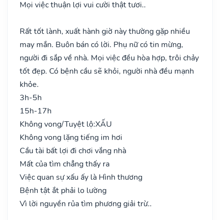
Mọi việc thuận lợi vui cười thật tươi..
Rất tốt lành, xuất hành giờ này thường gặp nhiều
may mắn. Buôn bán có lời. Phụ nữ có tin mừng,
người đi sắp về nhà. Mọi việc đều hòa hợp, trôi chảy
tốt đẹp. Có bệnh cầu sẽ khỏi, người nhà đều mạnh
khỏe.
3h-5h
15h-17h
Không vong/Tuyệt lộ:
XẤU
Không vong lặng tiếng im hơi
Cầu tài bất lợi đi chơi vắng nhà
Mất của tìm chẳng thấy ra
Việc quan sự xấu ấy là Hình thương
Bệnh tật ắt phải lo lường
Vì lời nguyền rủa tìm phương giải trừ..