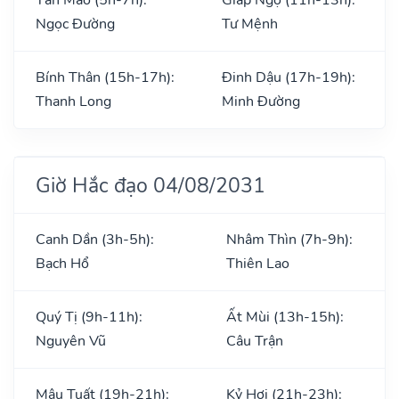
Ngọc Đường
Tư Mệnh
Bính Thân (15h-17h):
Đinh Dậu (17h-19h):
Thanh Long
Minh Đường
Giờ Hắc đạo 04/08/2031
Canh Dần (3h-5h):
Nhâm Thìn (7h-9h):
Bạch Hổ
Thiên Lao
Quý Tị (9h-11h):
Ất Mùi (13h-15h):
Nguyên Vũ
Câu Trận
Mậu Tuất (19h-21h):
Kỷ Hợi (21h-23h):