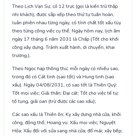
Theo Lịch Vạn Sự, có 12 trực (gọi là kiến trừ thập
nhị khách), được sắp xếp theo thứ tự tuần hoàn,
luân phiên nhau từng ngày, có tính chất tốt xấu tùy
theo từng công việc cụ thể. Ngày hôm nay, lịch âm
ngày 17 tháng 6 năm 2031 là Chấp (Tốt cho khởi
công xây dựng. Tránh xuất hành, di chuyển, khai
trương.).
Theo Ngọc hạp thông thư, mỗi ngày có nhiều sao,
trong đó có Cát tinh (sao tốt) và Hung tinh (sao
xấu). Ngày 04/08/2031, có sao tốt là Thiên Quý:
Tốt mọi việc; Giải thần: Đại cát: Tốt cho việc tế tự;
tố tụng, giải oan (trừ được các sao xấu);
Các sao xấu là Thiên ôn: Kỵ xây dựng nhà cửa, khởi
công, động thổ; Hoang vu: Xấu mọi việc; Nguyệt
Hỏa: Xấu đối với sửa sang nhà cửa; đổ mái; xây bếp;