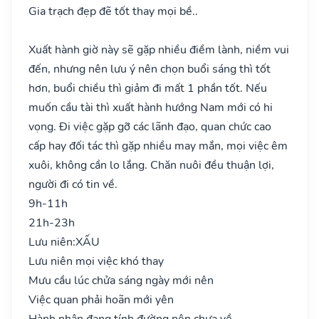
Gia trạch đẹp đẽ tốt thay mọi bề..
Xuất hành giờ này sẽ gặp nhiều điềm lành, niềm vui
đến, nhưng nên lưu ý nên chọn buổi sáng thì tốt
hơn, buổi chiều thì giảm đi mất 1 phần tốt. Nếu
muốn cầu tài thì xuất hành hướng Nam mới có hi
vọng. Đi việc gặp gỡ các lãnh đạo, quan chức cao
cấp hay đối tác thì gặp nhiều may mắn, mọi việc êm
xuôi, không cần lo lắng. Chăn nuôi đều thuận lợi,
người đi có tin về.
9h-11h
21h-23h
Lưu niên:
XẤU
Lưu niên mọi việc khó thay
Mưu cầu lúc chửa sáng ngày mới nên
Việc quan phải hoãn mới yên
Hành nhân đang tính đường nên chưa về