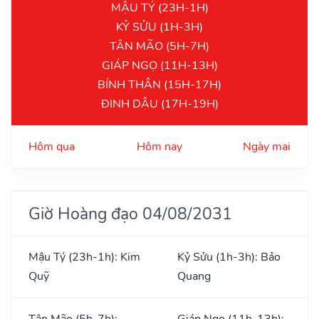
MẬU TÝ (23H-1H)
KỶ SỬU (1H-3H)
TÂN MÃO (5H-7H)
GIÁP NGỌ (11H-13H)
BÍNH THÂN (15H-17H)
ĐINH DẬU (17H-19H)
Hôm qua
Hôm nay
Ngày mai
Giờ Hoàng đạo 04/08/2031
Mậu Tý (23h-1h): Kim
Kỷ Sửu (1h-3h): Bảo
Quỹ
Quang
Tân Mão (5h-7h):
Giáp Ngọ (11h-13h):