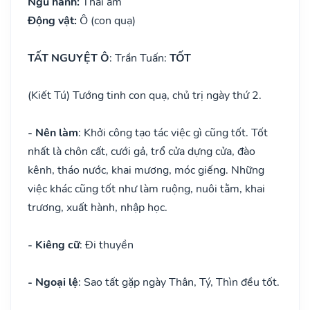
Ngũ hành:
Thái âm
Động vật:
Ô (con quạ)
TẤT NGUYỆT Ô
: Trần Tuấn:
TỐT
(Kiết Tú) Tướng tinh con quạ, chủ trị ngày thứ 2.
- Nên làm
: Khởi công tạo tác việc gì cũng tốt. Tốt
nhất là chôn cất, cưới gả, trổ cửa dựng cửa, đào
kênh, tháo nước, khai mương, móc giếng. Những
việc khác cũng tốt như làm ruộng, nuôi tằm, khai
trương, xuất hành, nhập học.
- Kiêng cữ
: Đi thuyền
- Ngoại lệ
: Sao tất gặp ngày Thân, Tý, Thìn đều tốt.