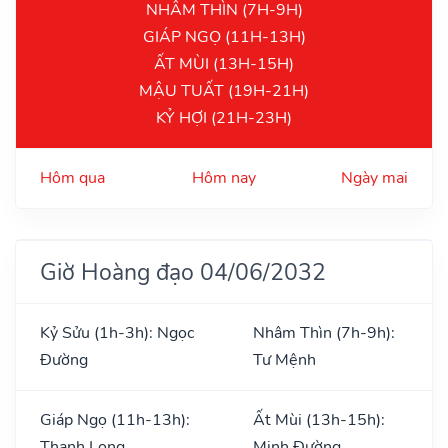
NHÂM THÌN (7H-9H)
GIÁP NGỌ (11H-13H)
ẤT MÙI (13H-15H)
MẬU TUẤT (19H-21H)
KỶ HỢI (21H-23H)
Hôm qua
Hôm nay
Ngày mai
Giờ Hoàng đạo 04/06/2032
Kỷ Sửu (1h-3h): Ngọc
Nhâm Thìn (7h-9h):
Đường
Tư Mệnh
Giáp Ngọ (11h-13h):
Ất Mùi (13h-15h):
Thanh Long
Minh Đường