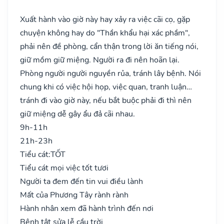
Xuất hành vào giờ này hay xảy ra việc cãi cọ, gặp
chuyện không hay do "Thần khẩu hại xác phầm",
phải nên đề phòng, cẩn thận trong lời ăn tiếng nói,
giữ mồm giữ miệng. Người ra đi nên hoãn lại.
Phòng người người nguyền rủa, tránh lây bệnh. Nói
chung khi có việc hội họp, việc quan, tranh luận…
tránh đi vào giờ này, nếu bắt buộc phải đi thì nên
giữ miệng dễ gây ẩu đả cãi nhau.
9h-11h
21h-23h
Tiểu cát:
TỐT
Tiểu cát mọi việc tốt tươi
Người ta đem đến tin vui điều lành
Mất của Phương Tây rành rành
Hành nhân xem đã hành trình đến nơi
Bệnh tật sửa lễ cầu trời