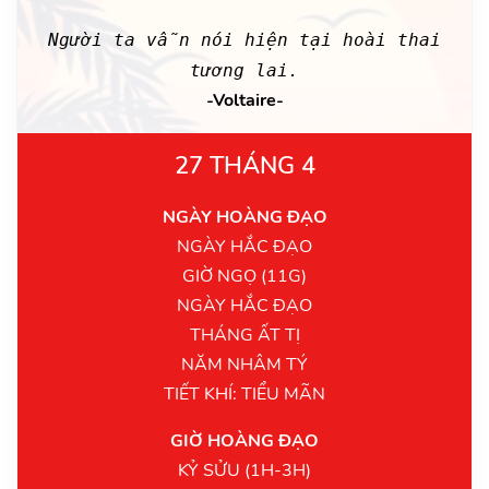
Người ta vẫn nói hiện tại hoài thai
tương lai.
-Voltaire-
27 THÁNG 4
NGÀY HOÀNG ĐẠO
NGÀY HẮC ĐẠO
GIỜ NGỌ (11G)
NGÀY HẮC ĐẠO
THÁNG ẤT TỊ
NĂM NHÂM TÝ
TIẾT KHÍ: TIỂU MÃN
GIỜ HOÀNG ĐẠO
KỶ SỬU (1H-3H)