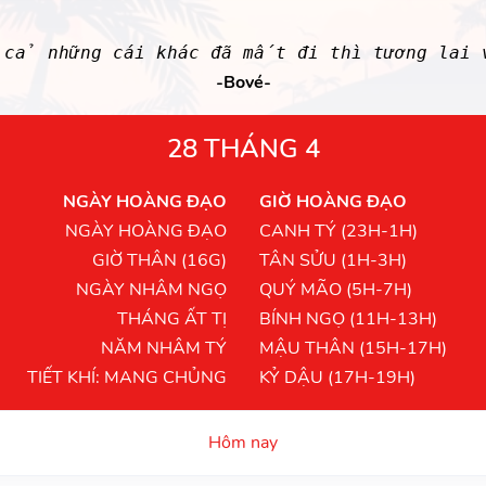
cả những cái khác đã mất đi thì tương lai
-Bové-
28 THÁNG 4
NGÀY HOÀNG ĐẠO
GIỜ HOÀNG ĐẠO
NGÀY HOÀNG ĐẠO
CANH TÝ (23H-1H)
GIỜ THÂN (16G)
TÂN SỬU (1H-3H)
NGÀY NHÂM NGỌ
QUÝ MÃO (5H-7H)
THÁNG ẤT TỊ
BÍNH NGỌ (11H-13H)
NĂM NHÂM TÝ
MẬU THÂN (15H-17H)
TIẾT KHÍ: MANG CHỦNG
KỶ DẬU (17H-19H)
Hôm nay