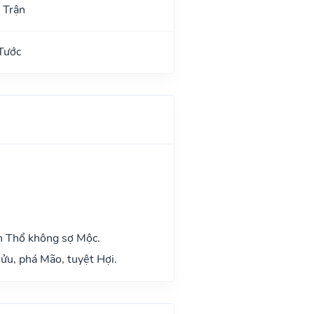
 Trận
Tước
h Thổ không sợ Mộc.
ửu, phá Mão, tuyệt Hợi.