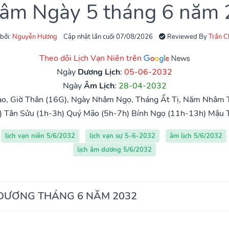
 âm Ngày 5 tháng 6 năm
 bởi:
Nguyễn Hương
Cập nhật lần cuối 07/08/2026
Reviewed By
Trần 
Theo dõi Lịch Vạn Niên trên
Ngày
Dương Lịch
:
05-06-2032
Ngày
Âm Lịch
:
28-04-2032
o, Giờ Thân (16G), Ngày Nhâm Ngọ, Tháng Ất Tị, Năm Nhâm 
)
Tân Sửu (1h-3h)
Quý Mão (5h-7h)
Bính Ngọ (11h-13h)
Mậu 
lịch vạn niên 5/6/2032
lịch vạn sự 5-6-2032
âm lịch 5/6/2032
lịch âm dương 5/6/2032
 DƯƠNG THÁNG 6 NĂM 2032