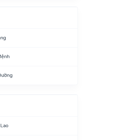
ang
Mệnh
Đường
 Lao