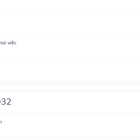
ọi việc
032
h