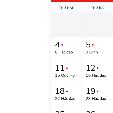
THỨ HAI
THỨ BA
4
5
●
●
8 Hắc đạo
9 Đinh Tị
11
12
●
●
15 Quý Hợi
16 Hắc đạo
18
19
●
●
22 Hắc đạo
23 Hắc đạo