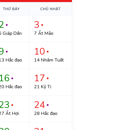
THỨ BẢY
CHỦ NHẬT
2
3
●
●
6 Giáp Dần
7 Ất Mão
9
10
●
●
13 Hắc đạo
14 Nhâm Tuất
16
17
●
●
20 Hắc đạo
21 Kỷ Tị
23
24
●
●
27 Ất Hợi
28 Hắc đạo