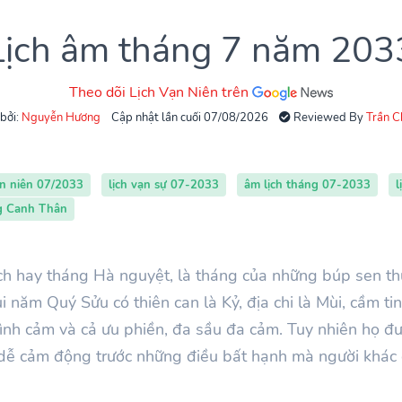
Lịch âm tháng 7 năm 203
Theo dõi Lịch Vạn Niên trên
 bởi:
Nguyễn Hương
Cập nhật lần cuối 07/08/2026
Reviewed By
Trần 
ạn niên 07/2033
lịch vạn sự 07-2033
âm lịch tháng 07-2033
l
ng Canh Thân
ch hay tháng Hà nguyệt, là tháng của những búp sen t
i
năm
Quý Sửu
có thiên can là
Kỷ
, địa chi là Mùi, cầm 
tình cảm và cả ưu phiền, đa sầu đa cảm. Tuy nhiên họ đư
g dễ cảm động trước những điều bất hạnh mà người khác 