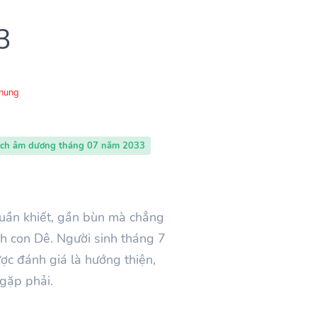
3
Chung
ịch âm dương tháng 07 năm 2033
huần khiết, gần bùn mà chẳng
tinh con Dê. Người sinh tháng
7
ợc đánh giá là hướng thiện,
gặp phải.