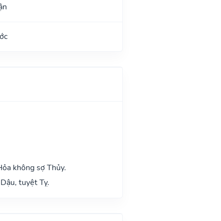
ận
ớc
Hỏa không sợ Thủy.
Dậu, tuyệt Tỵ.