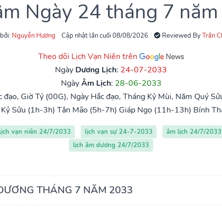
 âm Ngày 24 tháng 7 năm
 bởi:
Nguyễn Hương
Cập nhật lần cuối 08/08/2026
Reviewed By
Trần 
Theo dõi Lịch Vạn Niên trên
Ngày
Dương Lịch
:
24-07-2033
Ngày
Âm Lịch
:
28-06-2033
 đạo, Giờ Tý (00G), Ngày Hắc đạo, Tháng Kỷ Mùi, Năm Quý Sửu
Kỷ Sửu (1h-3h)
Tân Mão (5h-7h)
Giáp Ngọ (11h-13h)
Bính Th
lịch vạn niên 24/7/2033
lịch vạn sự 24-7-2033
âm lịch 24/7/2033
lịch âm dương 24/7/2033
 DƯƠNG THÁNG 7 NĂM 2033