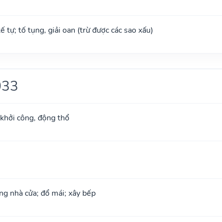
tế tự; tố tụng, giải oan (trừ được các sao xấu)
033
 khởi công, động thổ
ng nhà cửa; đổ mái; xây bếp