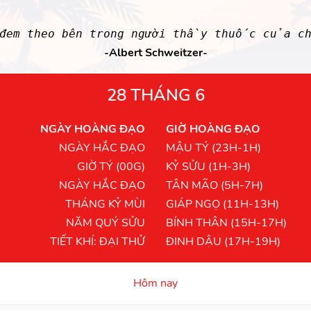
 đem theo bên trong người thầy thuốc của c
-Albert Schweitzer-
28 THÁNG 6
NGÀY HOÀNG ĐẠO
GIỜ HOÀNG ĐẠO
NGÀY HẮC ĐẠO
MẬU TÝ (23H-1H)
GIỜ TÝ (00G)
KỶ SỬU (1H-3H)
NGÀY HẮC ĐẠO
TÂN MÃO (5H-7H)
THÁNG KỶ MÙI
GIÁP NGỌ (11H-13H)
NĂM QUÝ SỬU
BÍNH THÂN (15H-17H)
TIẾT KHÍ: ĐẠI THỬ
ĐINH DẬU (17H-19H)
Hôm nay