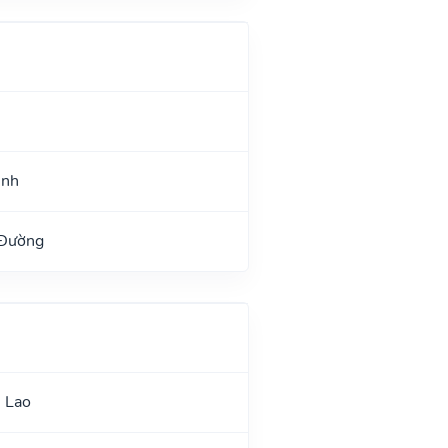
ệnh
 Đường
 Lao