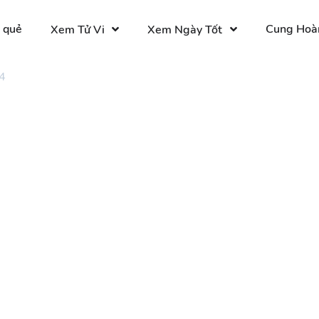
 quẻ
Cung Hoà
Xem Tử Vi
Xem Ngày Tốt
4