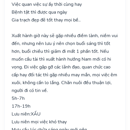
Việc quan việc sự ấy thời cùng hay
Bệnh tật thì được qua ngày
Gia trạch đẹp đẽ tốt thay mọi bề..
Xuất hành giờ này sẽ gặp nhiều điềm lành, niềm vui
đến, nhưng nên lưu ý nên chọn buổi sáng thì tốt
hơn, buổi chiều thì giảm đi mất 1 phần tốt. Nếu
muốn cầu tài thì xuất hành hướng Nam mới có hi
vọng. Đi việc gặp gỡ các lãnh đạo, quan chức cao
cấp hay đối tác thì gặp nhiều may mắn, mọi việc êm
xuôi, không cần lo lắng. Chăn nuôi đều thuận lợi,
người đi có tin về.
5h-7h
17h-19h
Lưu niên:
XẤU
Lưu niên mọi việc khó thay
Mưu cầu lúc chửa sáng ngày mới nên