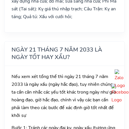
xây dựng nhà cửa; đổ mái; sửa sang nhà cửa; Phi Ma
sát (Tai sát): Kỵ giá thú nhập trạch; Câu Trận: Kỵ an
táng; Quả tú: Xấu với cưới hỏi;
NGÀY 21 THÁNG 7 NĂM 2033 LÀ
NGÀY TỐT HAY XẤU?
Nếu xem xét tổng thể thì ngày 21 tháng 7 năm
2033 là ngày xấu (ngày hắc đạo), tuy nhiên chúng
ta cần cân nhắc các yếu tốt khác trong ngày như giờ
hoàng đạo, giờ hắc đạo, chính vì vậy các bạn cần
phải làm theo các bước để xác định giờ tốt nhất để
khởi sự
Bước 1: Tránh các ngày đại kỵ, ngày xấu (tương ứng