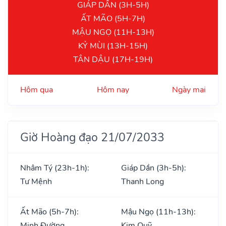
GIÁP DẦN (3H-5H)
ẤT MÃO (5H-7H)
MẬU NGỌ (11H-13H)
KỶ MÙI (13H-15H)
TÂN DẬU (17H-19H)
Hôm qua
Hôm nay
Ngày mai
Giờ Hoàng đạo 21/07/2033
Nhâm Tý (23h-1h):
Giáp Dần (3h-5h):
Tư Mệnh
Thanh Long
Ất Mão (5h-7h):
Mậu Ngọ (11h-13h):
Minh Đường
Kim Quỹ