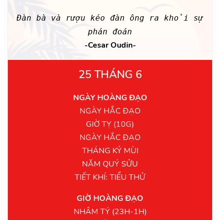
Đàn bà và rượu kéo đàn ông ra khỏi sự
phán đoán
-Cesar Oudin-
25 THÁNG 6
NGÀY HOÀNG ĐẠO
NGÀY HẮC ĐẠO
GIỜ TỴ (10G)
NGÀY HẮC ĐẠO
THÁNG KỶ MÙI
NĂM QUÝ SỬU
TIẾT KHÍ: TIỂU THỬ
GIỜ HOÀNG ĐẠO
NHÂM TÝ (23H-1H)