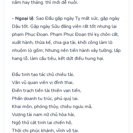
năm hay tháng thì mới dễ nuôi.
- Ngoại lệ
: Sao Đẩu gặp ngày Tỵ mất sức, gặp ngày
Dậu tốt. Gặp ngày Sửu đăng viên rất tốt nhưng lại
phạm Phục Đoạn. Phạm Phục Đoạn thì kỵ chôn cất,
xuất hành, thừa kế, chia gia tài, khởi công làm lò
nhuộm lò gốm; Nhưng nên tiến hành xây tường, lấp
hang lỗ, làm cầu tiêu, kết dứt điều hung hại.
Đẩu tinh tạo tác chủ chiêu tài,
Văn vũ quan viên vị đỉnh thai,
Điền trạch tiền tài thiên vạn tiến,
Phần doanh tu trúc, phú quý lai.
Khai môn, phóng thủy, chiêu ngưu mã,
Vượng tài nam nữ chủ hòa hài,
Ngộ thử cát tinh lai chiến hộ,
Thời chi phúc khánh, vĩnh vô tai.