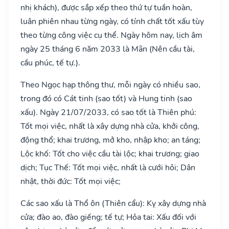
nhị khách), được sắp xếp theo thứ tự tuần hoàn,
luân phiên nhau từng ngày, có tính chất tốt xấu tùy
theo từng công việc cụ thể. Ngày hôm nay, lịch âm
ngày 25 tháng 6 năm 2033 là Mãn (Nên cầu tài,
cầu phúc, tế tự.).
Theo Ngọc hạp thông thư, mỗi ngày có nhiều sao,
trong đó có Cát tinh (sao tốt) và Hung tinh (sao
xấu). Ngày 21/07/2033, có sao tốt là Thiên phú:
Tốt mọi việc, nhất là xây dựng nhà cửa, khởi công,
động thổ; khai trương, mở kho, nhập kho; an táng;
Lộc khố: Tốt cho việc cầu tài lộc; khai trương; giao
dịch; Tục Thế: Tốt mọi việc, nhất là cưới hỏi; Dân
nhật, thời đức: Tốt mọi việc;
Các sao xấu là Thổ ôn (Thiên cẩu): Kỵ xây dựng nhà
cửa; đào ao, đào giếng; tế tự; Hỏa tai: Xấu đối với