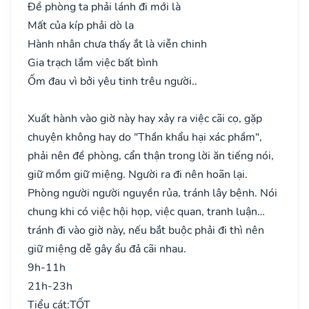
Đề phòng ta phải lánh đi mới là
Mất của kíp phải dò la
Hành nhân chưa thấy ắt là viễn chinh
Gia trạch lắm việc bất bình
Ốm đau vì bởi yêu tinh trêu người..
Xuất hành vào giờ này hay xảy ra việc cãi cọ, gặp
chuyện không hay do "Thần khẩu hại xác phầm",
phải nên đề phòng, cẩn thận trong lời ăn tiếng nói,
giữ mồm giữ miệng. Người ra đi nên hoãn lại.
Phòng người người nguyền rủa, tránh lây bệnh. Nói
chung khi có việc hội họp, việc quan, tranh luận…
tránh đi vào giờ này, nếu bắt buộc phải đi thì nên
giữ miệng dễ gây ẩu đả cãi nhau.
9h-11h
21h-23h
Tiểu cát:
TỐT