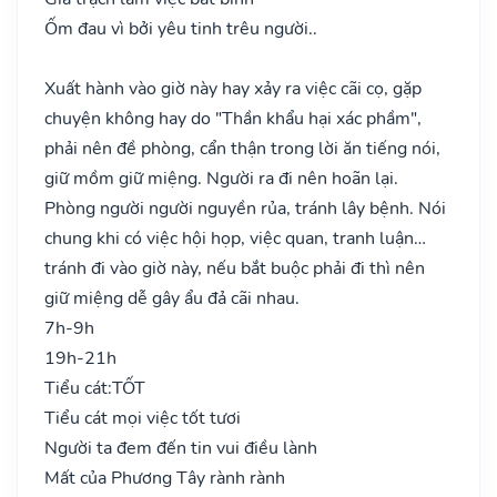
Ốm đau vì bởi yêu tinh trêu người..
Xuất hành vào giờ này hay xảy ra việc cãi cọ, gặp
chuyện không hay do "Thần khẩu hại xác phầm",
phải nên đề phòng, cẩn thận trong lời ăn tiếng nói,
giữ mồm giữ miệng. Người ra đi nên hoãn lại.
Phòng người người nguyền rủa, tránh lây bệnh. Nói
chung khi có việc hội họp, việc quan, tranh luận…
tránh đi vào giờ này, nếu bắt buộc phải đi thì nên
giữ miệng dễ gây ẩu đả cãi nhau.
7h-9h
19h-21h
Tiểu cát:
TỐT
Tiểu cát mọi việc tốt tươi
Người ta đem đến tin vui điều lành
Mất của Phương Tây rành rành