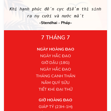
Khi hạnh phúc đến cực điểm thì sinh
ra nụ cười và nước mắt
-Stendhai - Pháp-
7 THÁNG 7
NGÀY HOÀNG ĐẠO
NGÀY HẮC ĐẠO
GIỜ DẬU (18G)
NGÀY HẮC ĐẠO
THÁNG CANH THÂN
NĂM QUÝ SỬU
TIẾT KHÍ: ĐẠI THỬ
GIỜ HOÀNG ĐẠO
GIÁP TÝ (23H-1H)