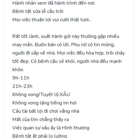
Hành nhân xem đã hành trình đến nơi
Bệnh tật sửa lễ cầu trời
Mọi việc thuận lợi vui cười thật tươi..
Rất tốt lành, xuất hành giờ này thường gặp nhiều
may mắn. Buôn bán có lời. Phụ nữ có tin mừng,
người đi sắp về nhà. Mọi việc đều hòa hợp, trôi chảy
tốt đẹp. Có bệnh cầu sẽ khỏi, người nhà đều mạnh
khỏe.
9h-11h
21h-23h
Không vong/Tuyệt lộ:
XẤU
Không vong lặng tiếng im hơi
Cầu tài bất lợi đi chơi vắng nhà
Mất của tìm chẳng thấy ra
Việc quan sự xấu ấy là Hình thương
Bệnh tật ắt phải lo lường