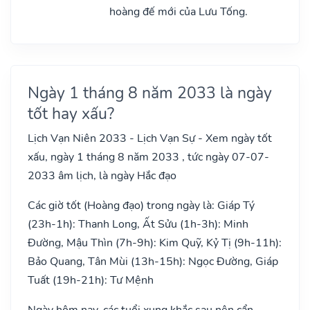
hoàng đế mới của Lưu Tống.
Ngày 1 tháng 8 năm 2033 là ngày
tốt hay xấu?
Lịch Vạn Niên 2033 - Lịch Vạn Sự - Xem ngày tốt
xấu, ngày 1 tháng 8 năm 2033 , tức ngày 07-07-
2033 âm lịch, là ngày Hắc đạo
Các giờ tốt (Hoàng đạo) trong ngày là: Giáp Tý
(23h-1h): Thanh Long, Ất Sửu (1h-3h): Minh
Đường, Mậu Thìn (7h-9h): Kim Quỹ, Kỷ Tị (9h-11h):
Bảo Quang, Tân Mùi (13h-15h): Ngọc Đường, Giáp
Tuất (19h-21h): Tư Mệnh
Ngày hôm nay, các tuổi xung khắc sau nên cẩn