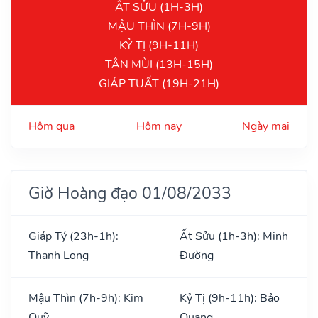
ẤT SỬU (1H-3H)
MẬU THÌN (7H-9H)
KỶ TỊ (9H-11H)
TÂN MÙI (13H-15H)
GIÁP TUẤT (19H-21H)
Hôm qua
Hôm nay
Ngày mai
Giờ Hoàng đạo 01/08/2033
Giáp Tý (23h-1h):
Ất Sửu (1h-3h): Minh
Thanh Long
Đường
Mậu Thìn (7h-9h): Kim
Kỷ Tị (9h-11h): Bảo
Quỹ
Quang