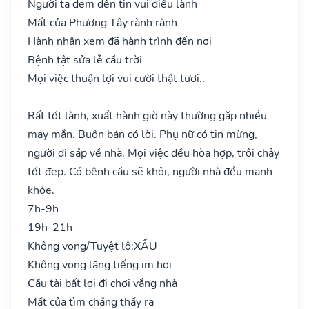
Người ta đem đến tin vui điều lành
Mất của Phương Tây rành rành
Hành nhân xem đã hành trình đến nơi
Bệnh tật sửa lễ cầu trời
Mọi việc thuận lợi vui cười thật tươi..
Rất tốt lành, xuất hành giờ này thường gặp nhiều
may mắn. Buôn bán có lời. Phụ nữ có tin mừng,
người đi sắp về nhà. Mọi việc đều hòa hợp, trôi chảy
tốt đẹp. Có bệnh cầu sẽ khỏi, người nhà đều mạnh
khỏe.
7h-9h
19h-21h
Không vong/Tuyệt lộ:
XẤU
Không vong lặng tiếng im hơi
Cầu tài bất lợi đi chơi vắng nhà
Mất của tìm chẳng thấy ra