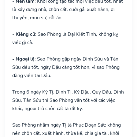
- Nên làm
: Khởi công tạo tác mọi việc đều tốt, nhất
là xây dựng nhà, chôn cất, cưới gả, xuất hành, đi
thuyền, mưu sự, cắt áo.
- Kiêng cữ
: Sao Phòng là Đại Kiết Tinh, không kỵ
việc gì cả.
- Ngoại lệ
: Sao Phòng gặp ngày Đinh Sửu và Tân
Sửu đều tốt, ngày Dậu càng tốt hơn, vì sao Phòng
đăng viên tại Dậu.
Trong 6 ngày Kỷ Tị, Đinh Tị, Kỷ Dậu, Quý Dậu, Đinh
Sửu, Tân Sửu thì Sao Phòng vẫn tốt với các việc
khác, ngoại trừ chôn cất là rất kỵ.
Sao Phòng nhằm ngày Tị là Phục Đoạn Sát: không
nên chôn cất, xuất hành, thừa kế, chia gia tài, khởi