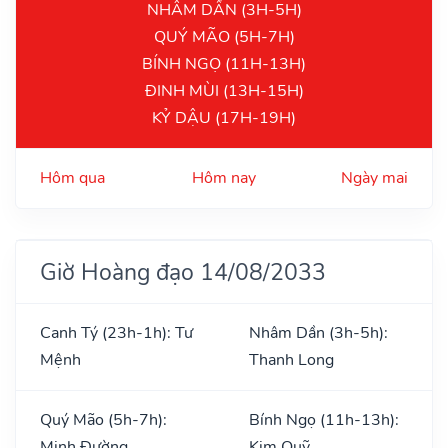
NHÂM DẦN (3H-5H)
QUÝ MÃO (5H-7H)
BÍNH NGỌ (11H-13H)
ĐINH MÙI (13H-15H)
KỶ DẬU (17H-19H)
Hôm qua
Hôm nay
Ngày mai
Giờ Hoàng đạo 14/08/2033
Canh Tý (23h-1h): Tư
Nhâm Dần (3h-5h):
Mệnh
Thanh Long
Quý Mão (5h-7h):
Bính Ngọ (11h-13h):
Minh Đường
Kim Quỹ