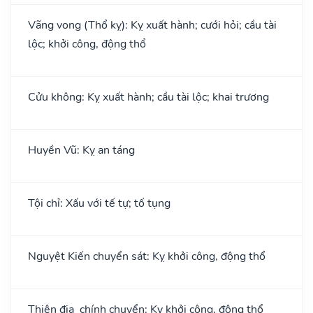
Vãng vong (Thổ kỵ): Kỵ xuất hành; cưới hỏi; cầu tài
lộc; khởi công, động thổ
Cửu không: Kỵ xuất hành; cầu tài lộc; khai trương
Huyền Vũ: Kỵ an táng
Tội chỉ: Xấu với tế tự; tố tụng
Nguyệt Kiến chuyển sát: Kỵ khởi công, động thổ
Thiên địa chính chuyển: Kỵ khởi công, động thổ