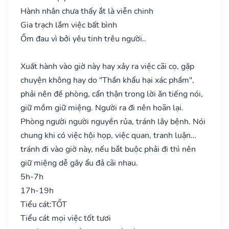
Hành nhân chưa thấy ắt là viễn chinh
Gia trạch lắm việc bất bình
Ốm đau vì bởi yêu tinh trêu người..
Xuất hành vào giờ này hay xảy ra việc cãi cọ, gặp
chuyện không hay do "Thần khẩu hại xác phầm",
phải nên đề phòng, cẩn thận trong lời ăn tiếng nói,
giữ mồm giữ miệng. Người ra đi nên hoãn lại.
Phòng người người nguyền rủa, tránh lây bệnh. Nói
chung khi có việc hội họp, việc quan, tranh luận…
tránh đi vào giờ này, nếu bắt buộc phải đi thì nên
giữ miệng dễ gây ẩu đả cãi nhau.
5h-7h
17h-19h
Tiểu cát:
TỐT
Tiểu cát mọi việc tốt tươi