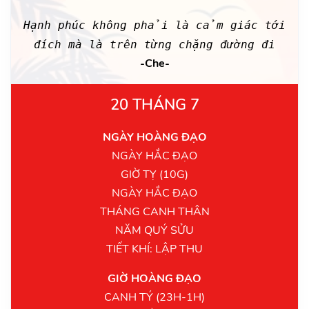
Hạnh phúc không phải là cảm giác tới
đích mà là trên từng chặng đường đi
-Che-
20 THÁNG 7
NGÀY HOÀNG ĐẠO
NGÀY HẮC ĐẠO
GIỜ TỴ (10G)
NGÀY HẮC ĐẠO
THÁNG CANH THÂN
NĂM QUÝ SỬU
TIẾT KHÍ: LẬP THU
GIỜ HOÀNG ĐẠO
CANH TÝ (23H-1H)