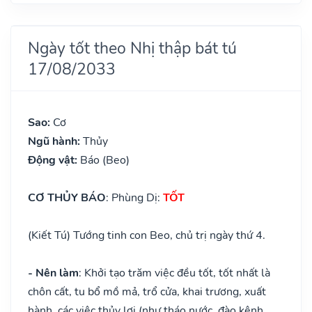
Ngày tốt theo Nhị thập bát tú
17/08/2033
Sao:
Cơ
Ngũ hành:
Thủy
Động vật:
Báo (Beo)
CƠ THỦY BÁO
: Phùng Dị:
TỐT
(Kiết Tú) Tướng tinh con Beo, chủ trị ngày thứ 4.
- Nên làm
: Khởi tạo trăm việc đều tốt, tốt nhất là
chôn cất, tu bổ mồ mả, trổ cửa, khai trương, xuất
hành, các việc thủy lợi (như tháo nước, đào kênh,