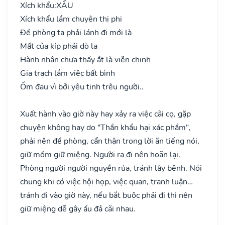
Xích khẩu:
XẤU
Xích khẩu lắm chuyên thị phi
Đề phòng ta phải lánh đi mới là
Mất của kíp phải dò la
Hành nhân chưa thấy ắt là viễn chinh
Gia trạch lắm việc bất bình
Ốm đau vì bởi yêu tinh trêu người..
Xuất hành vào giờ này hay xảy ra việc cãi cọ, gặp
chuyện không hay do "Thần khẩu hại xác phầm",
phải nên đề phòng, cẩn thận trong lời ăn tiếng nói,
giữ mồm giữ miệng. Người ra đi nên hoãn lại.
Phòng người người nguyền rủa, tránh lây bệnh. Nói
chung khi có việc hội họp, việc quan, tranh luận…
tránh đi vào giờ này, nếu bắt buộc phải đi thì nên
giữ miệng dễ gây ẩu đả cãi nhau.