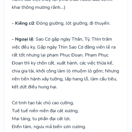
khai thông mương rãnh...)
- Kiêng cữ
: Đóng giường, lót giường, đi thuyền.
- Ngoại lệ
: Sao Cơ gặp ngày Thân, Tý, Thìn trăm
việc đều kỵ. Gặp ngày Thìn Sao Cơ đăng viên lẽ ra
rất tốt nhưng lại phạm Phục Đoạn. Phạm Phục
Đoạn thì kỵ chôn cất, xuất hành, các việc thừa kế,
chia gia tài, khởi công làm lò nhuộm lò gốm; Nhưng
nên tiến hành xây tường, lấp hang lỗ, làm cầu tiêu,
kết dứt điều hung hại.
Cơ tinh tạo tác chủ cao cường,
Tuế tuế niên niên đại cát xương,
Mai táng, tu phần đại cát lợi,
Điền tàm, ngưu mã biến sơn cương.