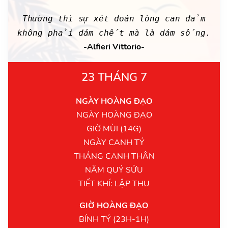
Thường thì sự xét đoán lòng can đảm
không phải dám chết mà là dám sống.
-Alfieri Vittorio-
23 THÁNG 7
NGÀY HOÀNG ĐẠO
NGÀY HOÀNG ĐẠO
GIỜ MÙI (14G)
NGÀY CANH TÝ
THÁNG CANH THÂN
NĂM QUÝ SỬU
TIẾT KHÍ: LẬP THU
GIỜ HOÀNG ĐẠO
BÍNH TÝ (23H-1H)