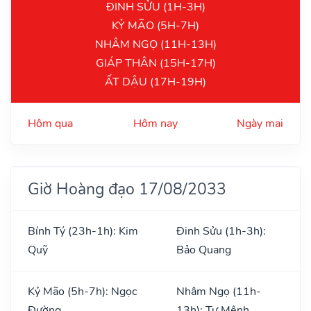
ĐINH SỬU (1H-3H)
KỶ MÃO (5H-7H)
NHÂM NGỌ (11H-13H)
GIÁP THÂN (15H-17H)
ẤT DẬU (17H-19H)
Hôm qua
Hôm nay
Ngày mai
Giờ Hoàng đạo 17/08/2033
Bính Tý (23h-1h): Kim
Đinh Sửu (1h-3h):
Quỹ
Bảo Quang
Kỷ Mão (5h-7h): Ngọc
Nhâm Ngọ (11h-
Đường
13h): Tư Mệnh