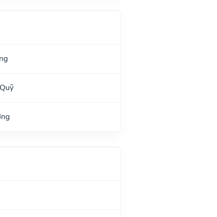
ng
 Quỹ
ờng