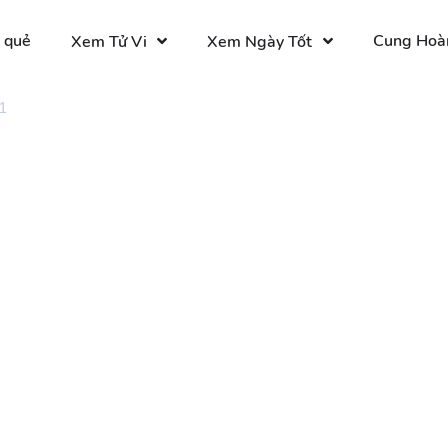
 quẻ
Cung Hoà
Xem Tử Vi
Xem Ngày Tốt
1