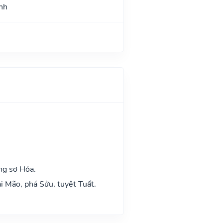
nh
ng sợ Hỏa.
i Mão, phá Sửu, tuyệt Tuất.