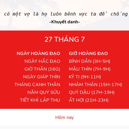
 có một vợ là họ luôn bênh vực ta để chống 
-Khuyết danh-
27 THÁNG 7
NGÀY HOÀNG ĐẠO
GIỜ HOÀNG ĐẠO
NGÀY HẮC ĐẠO
BÍNH DẦN (3H-5H)
GIỜ THÂN (16G)
MẬU THÌN (7H-9H)
NGÀY GIÁP THÌN
KỶ TỊ (9H-11H)
THÁNG CANH THÂN
NHÂM THÂN (15H-17H)
NĂM QUÝ SỬU
QUÝ DẬU (17H-19H)
TIẾT KHÍ: LẬP THU
ẤT HỢI (21H-23H)
Hôm nay