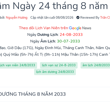
 âm Ngày 24 tháng 8 năm
 bởi:
Nguyễn Hương
Cập nhật lần cuối 08/08/2026
Reviewed By
Trần 
Theo dõi Lịch Vạn Niên trên
Ngày
Dương Lịch
:
24-08-2033
Ngày
Âm Lịch
:
30-07-2033
ạo, Giờ Dậu (17G), Ngày Đinh Mùi, Tháng Canh Thân, Năm Qu
h)
Quý Mão (5h-7h)
Ất Tị (9h-11h)
Mậu Thân (15h-17h)
Canh 
lịch vạn niên 24/8/2033
lịch vạn sự 24-8-2033
âm lịch 24/8/2033
lịch âm dương 24/8/2033
 DƯƠNG THÁNG 8 NĂM 2033