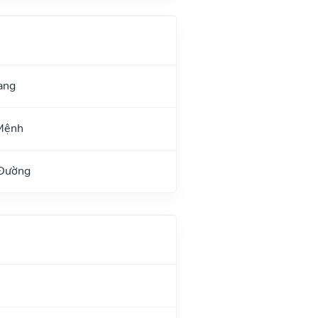
ang
Mệnh
 Đường