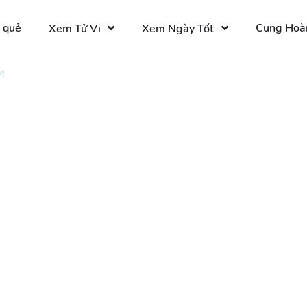
 quẻ
Cung Hoà
Xem Tử Vi
Xem Ngày Tốt
4