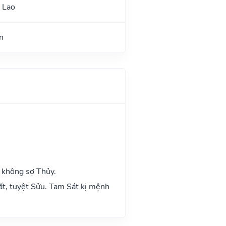
 Lao
n
 không sợ Thủy.
ất, tuyệt Sửu. Tam Sát kị mệnh