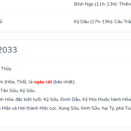
Bính Ngọ (11h-13h): Thiên
ũ
Kỷ Dậu (17h-19h): Câu Trậ
2033
 Thủy
i (Hỏa, Thổ), là
ngày cát
(bảo nhật).
 Tân Sửu, Kỷ Sửu.
 Hỏa, đặc biệt tuổi: Kỷ Sửu, Đinh Dậu, Kỷ Mùi thuộc hành Hỏa
Mão và Hợi thành Mộc cục. Xung Sửu, hình Sửu, hại Tý, phá Tu