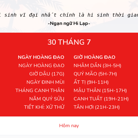
i sinh vĩ đại nhất chính là hi sinh thời gia
-Ngạn ngữ Hi Lạp-
30 THÁNG 7
NGÀY HOÀNG ĐẠO
GIỜ HOÀNG ĐẠO
NGÀY HOÀNG ĐẠO
NHÂM DẦN (3H-5H)
GIỜ DẬU (17G)
QUÝ MÃO (5H-7H)
NGÀY ĐINH MÙI
ẤT TỊ (9H-11H)
THÁNG CANH THÂN
MẬU THÂN (15H-17H)
NĂM QUÝ SỬU
CANH TUẤT (19H-21H)
TIẾT KHÍ: XỬ THỬ
TÂN HỢI (21H-23H)
Hôm nay