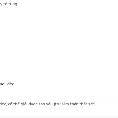
ỵ tố tụng
ọi việc
ệc, có thể giải được sao xấu (trừ Kim thần thất sát)