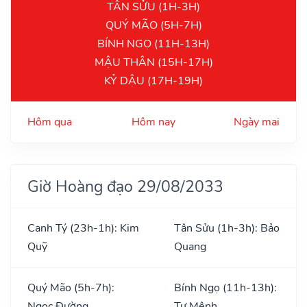
TÂN SỬU (1H-3H)
QUÝ MÃO (5H-7H)
BÍNH NGỌ (11H-13H)
MẬU THÂN (15H-17H)
KỶ DẬU (17H-19H)
Hôm qua
Hôm nay
Ngày mai
Giờ Hoàng đạo 29/08/2033
Canh Tý (23h-1h): Kim
Tân Sửu (1h-3h): Bảo
Quỹ
Quang
Quý Mão (5h-7h):
Bính Ngọ (11h-13h):
Ngọc Đường
Tư Mệnh