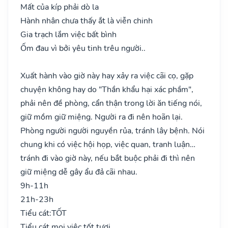
Mất của kíp phải dò la
Hành nhân chưa thấy ắt là viễn chinh
Gia trạch lắm việc bất bình
Ốm đau vì bởi yêu tinh trêu người..
Xuất hành vào giờ này hay xảy ra việc cãi cọ, gặp
chuyện không hay do "Thần khẩu hại xác phầm",
phải nên đề phòng, cẩn thận trong lời ăn tiếng nói,
giữ mồm giữ miệng. Người ra đi nên hoãn lại.
Phòng người người nguyền rủa, tránh lây bệnh. Nói
chung khi có việc hội họp, việc quan, tranh luận…
tránh đi vào giờ này, nếu bắt buộc phải đi thì nên
giữ miệng dễ gây ẩu đả cãi nhau.
9h-11h
21h-23h
Tiểu cát:
TỐT
Tiểu cát mọi việc tốt tươi