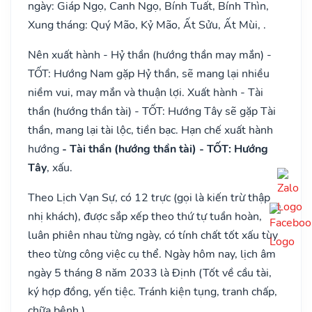
ngày: Giáp Ngọ, Canh Ngọ, Bính Tuất, Bính Thìn,
Xung tháng: Quý Mão, Kỷ Mão, Ất Sửu, Ất Mùi, .
Nên xuất hành - Hỷ thần (hướng thần may mắn) -
TỐT: Hướng Nam gặp Hỷ thần, sẽ mang lại nhiều
niềm vui, may mắn và thuận lợi. Xuất hành - Tài
thần (hướng thần tài) - TỐT: Hướng Tây sẽ gặp Tài
thần, mang lại tài lộc, tiền bạc. Hạn chế xuất hành
hướng
- Tài thần (hướng thần tài) - TỐT: Hướng
Tây
, xấu.
Theo Lịch Vạn Sự, có 12 trực (gọi là kiến trừ thập
nhị khách), được sắp xếp theo thứ tự tuần hoàn,
luân phiên nhau từng ngày, có tính chất tốt xấu tùy
theo từng công việc cụ thể. Ngày hôm nay, lịch âm
ngày 5 tháng 8 năm 2033 là Định (Tốt về cầu tài,
ký hợp đồng, yến tiệc. Tránh kiện tụng, tranh chấp,
chữa bệnh.).