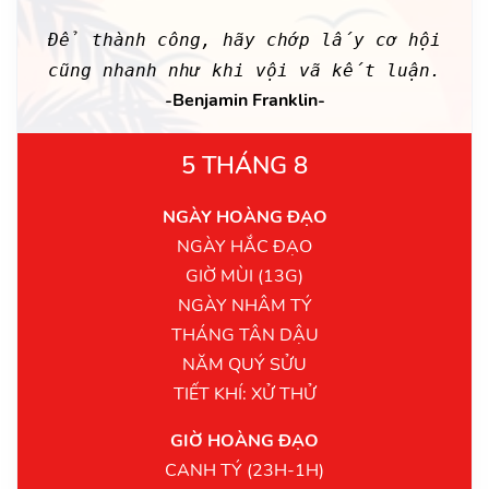
Để thành công, hãy chớp lấy cơ hội
cũng nhanh như khi vội vã kết luận.
-Benjamin Franklin-
5 THÁNG 8
NGÀY HOÀNG ĐẠO
NGÀY HẮC ĐẠO
GIỜ MÙI (13G)
NGÀY NHÂM TÝ
THÁNG TÂN DẬU
NĂM QUÝ SỬU
TIẾT KHÍ: XỬ THỬ
GIỜ HOÀNG ĐẠO
CANH TÝ (23H-1H)