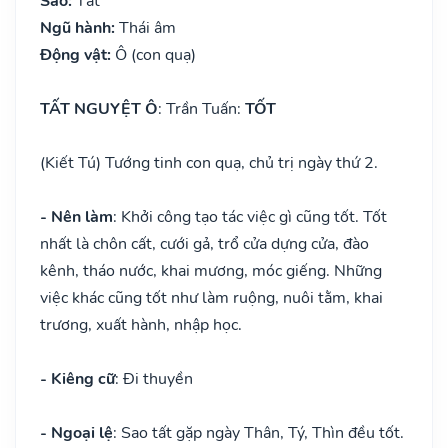
Sao:
Tất
Ngũ hành:
Thái âm
Động vật:
Ô (con quạ)
TẤT NGUYỆT Ô
: Trần Tuấn:
TỐT
(Kiết Tú) Tướng tinh con quạ, chủ trị ngày thứ 2.
- Nên làm
: Khởi công tạo tác việc gì cũng tốt. Tốt
nhất là chôn cất, cưới gả, trổ cửa dựng cửa, đào
kênh, tháo nước, khai mương, móc giếng. Những
việc khác cũng tốt như làm ruộng, nuôi tằm, khai
trương, xuất hành, nhập học.
- Kiêng cữ
: Đi thuyền
- Ngoại lệ
: Sao tất gặp ngày Thân, Tý, Thìn đều tốt.