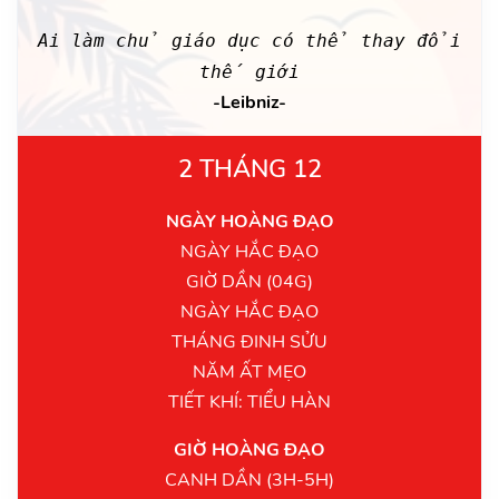
Ai làm chủ giáo dục có thể thay đổi
thế giới
-Leibniz-
2 THÁNG 12
NGÀY HOÀNG ĐẠO
NGÀY HẮC ĐẠO
GIỜ DẦN (04G)
NGÀY HẮC ĐẠO
THÁNG ĐINH SỬU
NĂM ẤT MẸO
TIẾT KHÍ: TIỂU HÀN
GIỜ HOÀNG ĐẠO
CANH DẦN (3H-5H)