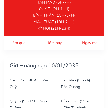
TÂN MÃO (5H-7H)
QUÝ TỊ (9H-11H)
BÍNH THÂN (15H-17H)
MẬU TUẤT (19H-21H)
KỶ HỢI (21H-23H)
Hôm qua
Hôm nay
Ngày mai
Giờ Hoàng đạo 10/01/2035
Canh Dần (3h-5h): Kim
Tân Mão (5h-7h):
Quỹ
Bảo Quang
Quý Tị (9h-11h): Ngọc
Bính Thân (15h-
Đường
17h): Tư Mệnh