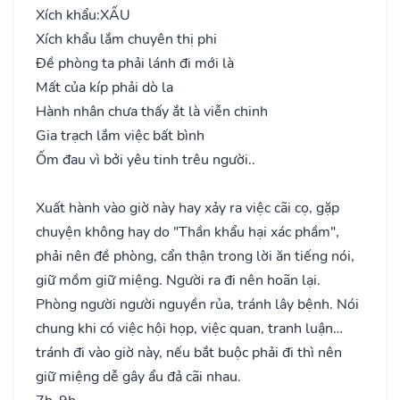
Xích khẩu:
XẤU
Xích khẩu lắm chuyên thị phi
Đề phòng ta phải lánh đi mới là
Mất của kíp phải dò la
Hành nhân chưa thấy ắt là viễn chinh
Gia trạch lắm việc bất bình
Ốm đau vì bởi yêu tinh trêu người..
Xuất hành vào giờ này hay xảy ra việc cãi cọ, gặp
chuyện không hay do "Thần khẩu hại xác phầm",
phải nên đề phòng, cẩn thận trong lời ăn tiếng nói,
giữ mồm giữ miệng. Người ra đi nên hoãn lại.
Phòng người người nguyền rủa, tránh lây bệnh. Nói
chung khi có việc hội họp, việc quan, tranh luận…
tránh đi vào giờ này, nếu bắt buộc phải đi thì nên
giữ miệng dễ gây ẩu đả cãi nhau.