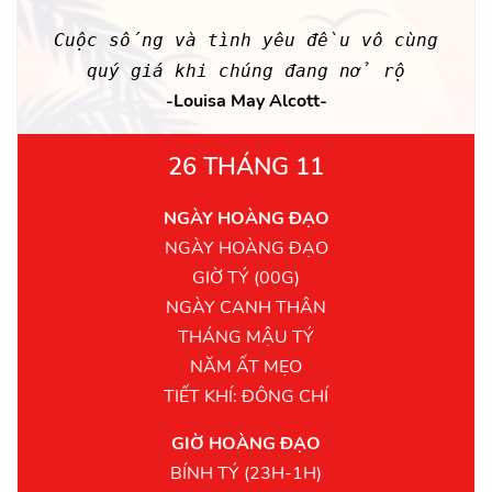
Cuộc sống và tình yêu đều vô cùng
quý giá khi chúng đang nở rộ
-Louisa May Alcott-
26 THÁNG 11
NGÀY HOÀNG ĐẠO
NGÀY HOÀNG ĐẠO
GIỜ TÝ (00G)
NGÀY CANH THÂN
THÁNG MẬU TÝ
NĂM ẤT MẸO
TIẾT KHÍ: ĐÔNG CHÍ
GIỜ HOÀNG ĐẠO
BÍNH TÝ (23H-1H)