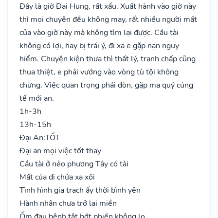
Đây là giờ Đại Hung, rất xấu. Xuất hành vào giờ này
thì mọi chuyện đều không may, rất nhiều người mất
của vào giờ này mà không tìm lại được. Cầu tài
không có lợi, hay bị trái ý, đi xa e gặp nạn nguy
hiểm. Chuyện kiện thưa thì thất lý, tranh chấp cũng
thua thiệt, e phải vướng vào vòng tù tội không
chừng. Việc quan trọng phải đòn, gặp ma quỷ cúng
tế mới an.
1h-3h
13h-15h
Đại An:
TỐT
Đại an mọi việc tốt thay
Cầu tài ở nẻo phương Tây có tài
Mất của đi chửa xa xôi
Tình hình gia trạch ấy thời bình yên
Hành nhân chưa trở lại miền
Ốm đau bệnh tật bớt phiền không lo