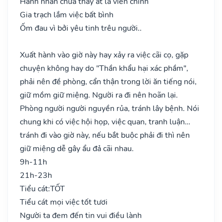
Hành nhân chưa thấy ắt là viễn chinh
Gia trạch lắm việc bất bình
Ốm đau vì bởi yêu tinh trêu người..
Xuất hành vào giờ này hay xảy ra việc cãi cọ, gặp
chuyện không hay do "Thần khẩu hại xác phầm",
phải nên đề phòng, cẩn thận trong lời ăn tiếng nói,
giữ mồm giữ miệng. Người ra đi nên hoãn lại.
Phòng người người nguyền rủa, tránh lây bệnh. Nói
chung khi có việc hội họp, việc quan, tranh luận…
tránh đi vào giờ này, nếu bắt buộc phải đi thì nên
giữ miệng dễ gây ẩu đả cãi nhau.
9h-11h
21h-23h
Tiểu cát:
TỐT
Tiểu cát mọi việc tốt tươi
Người ta đem đến tin vui điều lành