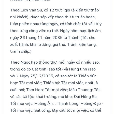
Theo Lịch Vạn Sự, có 12 trực (gọi là kiến trừ thập
nhị khách), được sắp xếp theo thứ tự tuần hoàn,
luân phiên nhau từng ngày, có tính chất tốt xấu tùy
theo từng công việc cụ thể. Ngày hôm nay, lịch âm
ngày 26 tháng 11 năm 2035 là Thành (Tốt cho
xuất hành, khai trương, giá thú. Tránh kiện tụng,
tranh chấp.).
Theo Ngọc hạp thông thư, mỗi ngày có nhiều sao,
trong đó có Cát tinh (sao tốt) và Hung tinh (sao
xấu). Ngày 25/12/2035, có sao tốt là Thiên đức
hợp: Tốt mọi việc; Thiên hỷ: Tốt mọi việc, nhất là
cưới hỏi; Tam Hợp: Tốt mọi việc; Mẫu Thương: Tốt
về cầu tài lộc; khai trương, mở kho; Đại Hồng Sa:
Tốt mọi việc; Hoàng Ân: ; Thanh Long: Hoàng Đạo -
Tốt mọi việc; Sát cống: Đại cát: tốt mọi việc, có thể