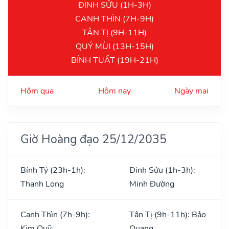
ĐINH SỬU (1H-3H)
CANH THÌN (7H-9H)
TÂN TỊ (9H-11H)
QUÝ MÙI (13H-15H)
BÍNH TUẤT (19H-21H)
Hôm qua
Hôm nay
Ngày mai
Giờ Hoàng đạo 25/12/2035
Bính Tý (23h-1h):
Đinh Sửu (1h-3h):
Thanh Long
Minh Đường
Canh Thìn (7h-9h):
Tân Tị (9h-11h): Bảo
Kim Quỹ
Quang