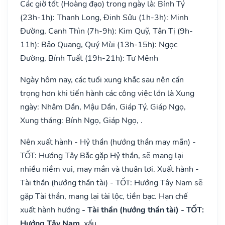
Các giờ tốt (Hoàng đạo) trong ngày là: Bính Tý
(23h-1h): Thanh Long, Đinh Sửu (1h-3h): Minh
Đường, Canh Thìn (7h-9h): Kim Quỹ, Tân Tị (9h-
11h): Bảo Quang, Quý Mùi (13h-15h): Ngọc
Đường, Bính Tuất (19h-21h): Tư Mệnh
Ngày hôm nay, các tuổi xung khắc sau nên cẩn
trọng hơn khi tiến hành các công việc lớn là Xung
ngày: Nhâm Dần, Mậu Dần, Giáp Tý, Giáp Ngọ,
Xung tháng: Bính Ngọ, Giáp Ngọ, .
Nên xuất hành - Hỷ thần (hướng thần may mắn) -
TỐT: Hướng Tây Bắc gặp Hỷ thần, sẽ mang lại
nhiều niềm vui, may mắn và thuận lợi. Xuất hành -
Tài thần (hướng thần tài) - TỐT: Hướng Tây Nam sẽ
gặp Tài thần, mang lại tài lộc, tiền bạc. Hạn chế
xuất hành hướng
- Tài thần (hướng thần tài) - TỐT:
Hướng Tây Nam
, xấu.