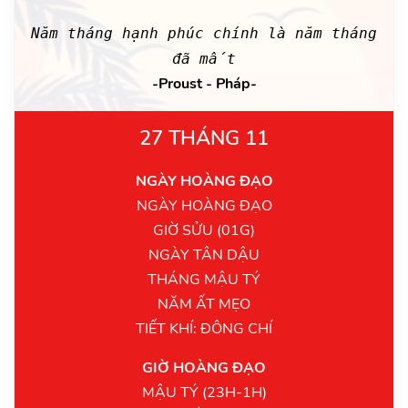
Năm tháng hạnh phúc chính là năm tháng
đã mất
-Proust - Pháp-
27 THÁNG 11
NGÀY HOÀNG ĐẠO
NGÀY HOÀNG ĐẠO
GIỜ SỬU (01G)
NGÀY TÂN DẬU
THÁNG MẬU TÝ
NĂM ẤT MẸO
TIẾT KHÍ: ĐÔNG CHÍ
GIỜ HOÀNG ĐẠO
MẬU TÝ (23H-1H)