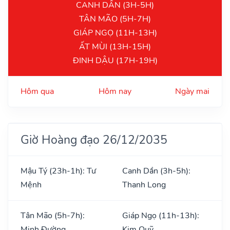
CANH DẦN (3H-5H)
TÂN MÃO (5H-7H)
GIÁP NGỌ (11H-13H)
ẤT MÙI (13H-15H)
ĐINH DẬU (17H-19H)
Hôm qua
Hôm nay
Ngày mai
Giờ Hoàng đạo 26/12/2035
Mậu Tý (23h-1h): Tư
Canh Dần (3h-5h):
Mệnh
Thanh Long
Tân Mão (5h-7h):
Giáp Ngọ (11h-13h):
Minh Đường
Kim Quỹ