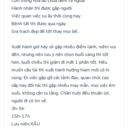
Còn trong nhà đó chưa đem ra ngoài
Hành nhân thì được gặp người
Việc quan việc sự ấy thời cùng hay
Bệnh tật thì được qua ngày
Gia trạch đẹp đẽ tốt thay mọi bề..
Xuất hành giờ này sẽ gặp nhiều điềm lành, niềm vui
đến, nhưng nên lưu ý nên chọn buổi sáng thì tốt
hơn, buổi chiều thì giảm đi mất 1 phần tốt. Nếu
muốn cầu tài thì xuất hành hướng Nam mới có hi
vọng. Đi việc gặp gỡ các lãnh đạo, quan chức cao
cấp hay đối tác thì gặp nhiều may mắn, mọi việc êm
xuôi, không cần lo lắng. Chăn nuôi đều thuận lợi,
người đi có tin về.
3h-5h
15h-17h
Lưu niên:
XẤU