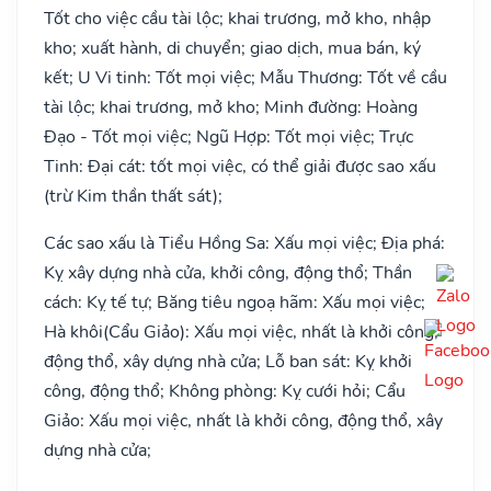
Tốt cho việc cầu tài lộc; khai trương, mở kho, nhập
kho; xuất hành, di chuyển; giao dịch, mua bán, ký
kết; U Vi tinh: Tốt mọi việc; Mẫu Thương: Tốt về cầu
tài lộc; khai trương, mở kho; Minh đường: Hoàng
Đạo - Tốt mọi việc; Ngũ Hợp: Tốt mọi việc; Trực
Tinh: Đại cát: tốt mọi việc, có thể giải được sao xấu
(trừ Kim thần thất sát);
Các sao xấu là Tiểu Hồng Sa: Xấu mọi việc; Địa phá:
Kỵ xây dựng nhà cửa, khởi công, động thổ; Thần
cách: Kỵ tế tự; Băng tiêu ngoạ hãm: Xấu mọi việc;
Hà khôi(Cẩu Giảo): Xấu mọi việc, nhất là khởi công,
động thổ, xây dựng nhà cửa; Lỗ ban sát: Kỵ khởi
công, động thổ; Không phòng: Kỵ cưới hỏi; Cẩu
Giảo: Xấu mọi việc, nhất là khởi công, động thổ, xây
dựng nhà cửa;