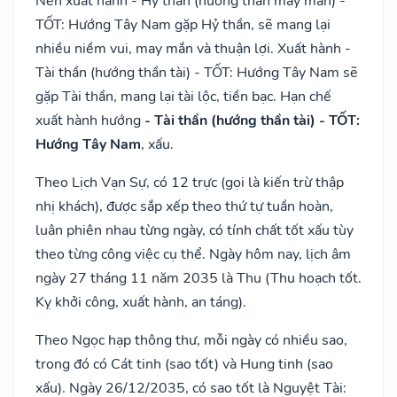
Nên xuất hành - Hỷ thần (hướng thần may mắn) -
TỐT: Hướng Tây Nam gặp Hỷ thần, sẽ mang lại
nhiều niềm vui, may mắn và thuận lợi. Xuất hành -
Tài thần (hướng thần tài) - TỐT: Hướng Tây Nam sẽ
gặp Tài thần, mang lại tài lộc, tiền bạc. Hạn chế
xuất hành hướng
- Tài thần (hướng thần tài) - TỐT:
Hướng Tây Nam
, xấu.
Theo Lịch Vạn Sự, có 12 trực (gọi là kiến trừ thập
nhị khách), được sắp xếp theo thứ tự tuần hoàn,
luân phiên nhau từng ngày, có tính chất tốt xấu tùy
theo từng công việc cụ thể. Ngày hôm nay, lịch âm
ngày 27 tháng 11 năm 2035 là Thu (Thu hoạch tốt.
Kỵ khởi công, xuất hành, an táng).
Theo Ngọc hạp thông thư, mỗi ngày có nhiều sao,
trong đó có Cát tinh (sao tốt) và Hung tinh (sao
xấu). Ngày 26/12/2035, có sao tốt là Nguyệt Tài: