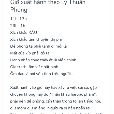
Giờ xuất hành theo Lý Thuần
Phong
11h-13h
23h- 1h
Xích khẩu:
XẤU
Xích khẩu lắm chuyên thị phi
Đề phòng ta phải lánh đi mới là
Mất của kíp phải dò la
Hành nhân chưa thấy ắt là viễn chinh
Gia trạch lắm việc bất bình
Ốm đau vì bởi yêu tinh trêu người..
Xuất hành vào giờ này hay xảy ra việc cãi cọ, gặp
chuyện không hay do "Thần khẩu hại xác phầm",
phải nên đề phòng, cẩn thận trong lời ăn tiếng nói,
giữ mồm giữ miệng. Người ra đi nên hoãn lại.