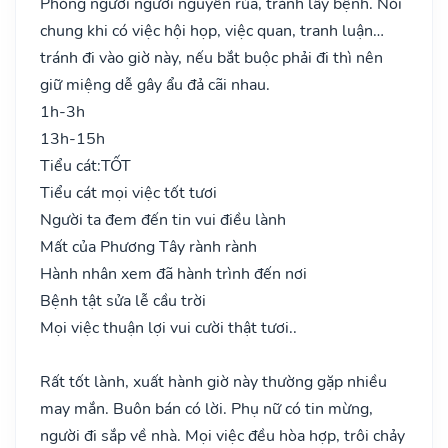
Phòng người người nguyền rủa, tránh lây bệnh. Nói
chung khi có việc hội họp, việc quan, tranh luận…
tránh đi vào giờ này, nếu bắt buộc phải đi thì nên
giữ miệng dễ gây ẩu đả cãi nhau.
1h-3h
13h-15h
Tiểu cát:
TỐT
Tiểu cát mọi việc tốt tươi
Người ta đem đến tin vui điều lành
Mất của Phương Tây rành rành
Hành nhân xem đã hành trình đến nơi
Bệnh tật sửa lễ cầu trời
Mọi việc thuận lợi vui cười thật tươi..
Rất tốt lành, xuất hành giờ này thường gặp nhiều
may mắn. Buôn bán có lời. Phụ nữ có tin mừng,
người đi sắp về nhà. Mọi việc đều hòa hợp, trôi chảy