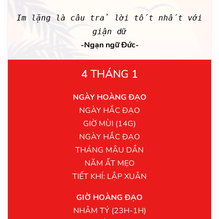
Im lặng là câu trả lời tốt nhất với
giận dữ
-Ngạn ngữ Đức-
4 THÁNG 1
NGÀY HOÀNG ĐẠO
NGÀY HẮC ĐẠO
GIỜ MÙI (14G)
NGÀY HẮC ĐẠO
THÁNG MẬU DẦN
NĂM ẤT MẸO
TIẾT KHÍ: LẬP XUÂN
GIỜ HOÀNG ĐẠO
NHÂM TÝ (23H-1H)