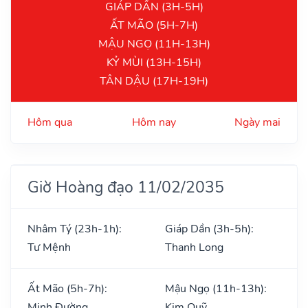
GIÁP DẦN (3H-5H)
ẤT MÃO (5H-7H)
MẬU NGỌ (11H-13H)
KỶ MÙI (13H-15H)
TÂN DẬU (17H-19H)
Hôm qua
Hôm nay
Ngày mai
Giờ Hoàng đạo 11/02/2035
Nhâm Tý (23h-1h):
Giáp Dần (3h-5h):
Tư Mệnh
Thanh Long
Ất Mão (5h-7h):
Mậu Ngọ (11h-13h):
Minh Đường
Kim Quỹ