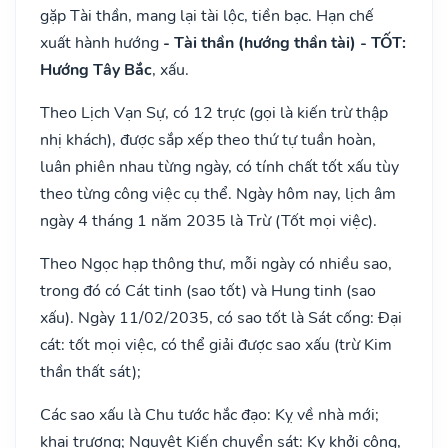
gặp Tài thần, mang lại tài lộc, tiền bạc. Hạn chế
xuất hành hướng
- Tài thần (hướng thần tài) - TỐT:
Hướng Tây Bắc
, xấu.
Theo Lịch Vạn Sự, có 12 trực (gọi là kiến trừ thập
nhị khách), được sắp xếp theo thứ tự tuần hoàn,
luân phiên nhau từng ngày, có tính chất tốt xấu tùy
theo từng công việc cụ thể. Ngày hôm nay, lịch âm
ngày 4 tháng 1 năm 2035 là Trừ (Tốt mọi việc).
Theo Ngọc hạp thông thư, mỗi ngày có nhiều sao,
trong đó có Cát tinh (sao tốt) và Hung tinh (sao
xấu). Ngày 11/02/2035, có sao tốt là Sát cống: Đại
cát: tốt mọi việc, có thể giải được sao xấu (trừ Kim
thần thất sát);
Các sao xấu là Chu tước hắc đạo: Kỵ về nhà mới;
khai trương; Nguyệt Kiến chuyển sát: Kỵ khởi công,