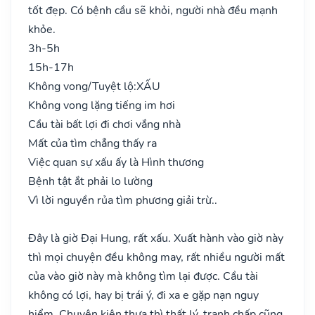
tốt đẹp. Có bệnh cầu sẽ khỏi, người nhà đều mạnh
khỏe.
3h-5h
15h-17h
Không vong/Tuyệt lộ:
XẤU
Không vong lặng tiếng im hơi
Cầu tài bất lợi đi chơi vắng nhà
Mất của tìm chẳng thấy ra
Việc quan sự xấu ấy là Hình thương
Bệnh tật ắt phải lo lường
Vì lời nguyền rủa tìm phương giải trừ..
Đây là giờ Đại Hung, rất xấu. Xuất hành vào giờ này
thì mọi chuyện đều không may, rất nhiều người mất
của vào giờ này mà không tìm lại được. Cầu tài
không có lợi, hay bị trái ý, đi xa e gặp nạn nguy
hiểm. Chuyện kiện thưa thì thất lý, tranh chấp cũng