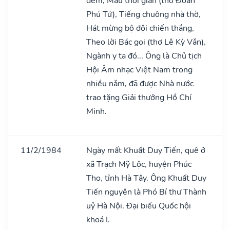
đêm, Mầu thời gian (thơ Đoàn
Phú Tứ), Tiếng chuông nhà thờ,
Hát mừng bộ đội chiến thắng,
Theo lời Bác gọi (thơ Lê Kỳ Vǎn),
Ngành y ta đó... Ông là Chủ tịch
Hội Âm nhạc Việt Nam trong
nhiều nǎm, đã được Nhà nước
trao tặng Giải thưởng Hồ Chí
Minh.
11/2/1984
Ngày mất Khuất Duy Tiến, quê ở
xã Trạch Mỹ Lộc, huyện Phúc
Thọ, tỉnh Hà Tây. Ông Khuất Duy
Tiến nguyên là Phó Bí thư Thành
uỷ Hà Nội. Đại biểu Quốc hội
khoá I.