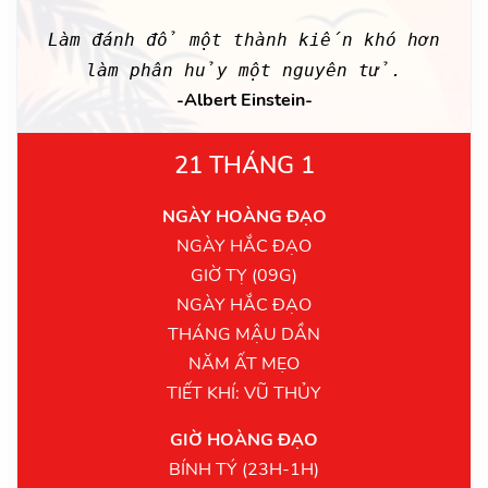
Làm đánh đổ một thành kiến khó hơn
làm phân hủy một nguyên tử.
-Albert Einstein-
21 THÁNG 1
NGÀY HOÀNG ĐẠO
NGÀY HẮC ĐẠO
GIỜ TỴ (09G)
NGÀY HẮC ĐẠO
THÁNG MẬU DẦN
NĂM ẤT MẸO
TIẾT KHÍ: VŨ THỦY
GIỜ HOÀNG ĐẠO
BÍNH TÝ (23H-1H)