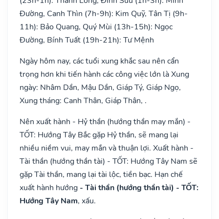
(23h-1h): Thanh Long, Đinh Sửu (1h-3h): Minh
Đường, Canh Thìn (7h-9h): Kim Quỹ, Tân Tị (9h-
11h): Bảo Quang, Quý Mùi (13h-15h): Ngọc
Đường, Bính Tuất (19h-21h): Tư Mệnh
Ngày hôm nay, các tuổi xung khắc sau nên cẩn
trọng hơn khi tiến hành các công việc lớn là Xung
ngày: Nhâm Dần, Mậu Dần, Giáp Tý, Giáp Ngọ,
Xung tháng: Canh Thân, Giáp Thân, .
Nên xuất hành - Hỷ thần (hướng thần may mắn) -
TỐT: Hướng Tây Bắc gặp Hỷ thần, sẽ mang lại
nhiều niềm vui, may mắn và thuận lợi. Xuất hành -
Tài thần (hướng thần tài) - TỐT: Hướng Tây Nam sẽ
gặp Tài thần, mang lại tài lộc, tiền bạc. Hạn chế
xuất hành hướng
- Tài thần (hướng thần tài) - TỐT:
Hướng Tây Nam
, xấu.