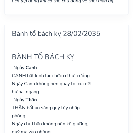
lịch (áp dụng khi có thể chủ động về thời gian đi).
Bành tổ bách kỵ 28/02/2035
BÀNH TỔ BÁCH KỴ
Ngày
Canh
CANH bất kinh lạc chức cơ hư trướng
Ngày Canh không nên quay tơ, cũi dệt
hư hại ngang
Ngày
Thân
THÂN bất an sàng quỷ túy nhập
phòng
Ngày chi Thân không nên kê giường,
quỷ ma vào phòng