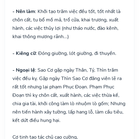
- Nên làm
: Khởi tạo trăm việc đều tốt, tốt nhất là
chôn cất, tu bổ mồ mả, trổ cửa, khai trương, xuất
hành, các việc thủy lợi (như tháo nước, đào kênh,
khai thông mương rãnh...)
- Kiêng cữ
: Đóng giường, lót giường, đi thuyền.
- Ngoại lệ
: Sao Cơ gặp ngày Thân, Tý, Thìn trăm
việc đều kỵ. Gặp ngày Thìn Sao Cơ đăng viên lẽ ra
rất tốt nhưng lại phạm Phục Đoạn. Phạm Phục
Đoạn thì kỵ chôn cất, xuất hành, các việc thừa kế,
chia gia tài, khởi công làm lò nhuộm lò gốm; Nhưng
nên tiến hành xây tường, lấp hang lỗ, làm cầu tiêu,
kết dứt điều hung hại.
Cơ tinh tạo tác chủ cao cường,