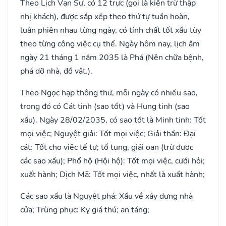
Theo Lịch Vạn Sự, có 12 trực (gọi là kiến trừ thập
nhị khách), được sắp xếp theo thứ tự tuần hoàn,
luân phiên nhau từng ngày, có tính chất tốt xấu tùy
theo từng công việc cụ thể. Ngày hôm nay, lịch âm
ngày 21 tháng 1 năm 2035 là Phá (Nên chữa bệnh,
phá dỡ nhà, đồ vật.).
Theo Ngọc hạp thông thư, mỗi ngày có nhiều sao,
trong đó có Cát tinh (sao tốt) và Hung tinh (sao
xấu). Ngày 28/02/2035, có sao tốt là Minh tinh: Tốt
mọi việc; Nguyệt giải: Tốt mọi việc; Giải thần: Đại
cát: Tốt cho việc tế tự; tố tụng, giải oan (trừ được
các sao xấu); Phổ hộ (Hội hộ): Tốt mọi việc, cưới hỏi;
xuất hành; Dịch Mã: Tốt mọi việc, nhất là xuất hành;
Các sao xấu là Nguyệt phá: Xấu về xây dựng nhà
cửa; Trùng phục: Kỵ giá thú; an táng;