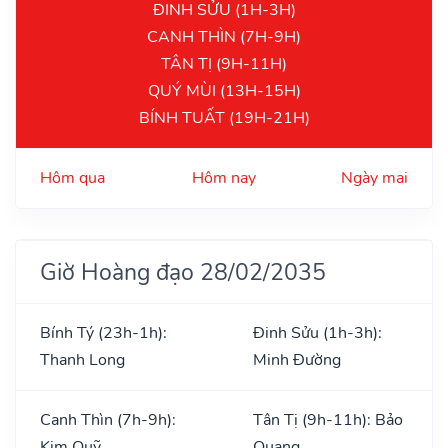
ĐINH SỬU (1H-3H)
CANH THÌN (7H-9H)
TÂN TỊ (9H-11H)
QUÝ MÙI (13H-15H)
BÍNH TUẤT (19H-21H)
Hôm qua
Hôm nay
Ngày mai
Giờ Hoàng đạo 28/02/2035
Bính Tý (23h-1h):
Đinh Sửu (1h-3h):
Thanh Long
Minh Đường
Canh Thìn (7h-9h):
Tân Tị (9h-11h): Bảo
Kim Quỹ
Quang