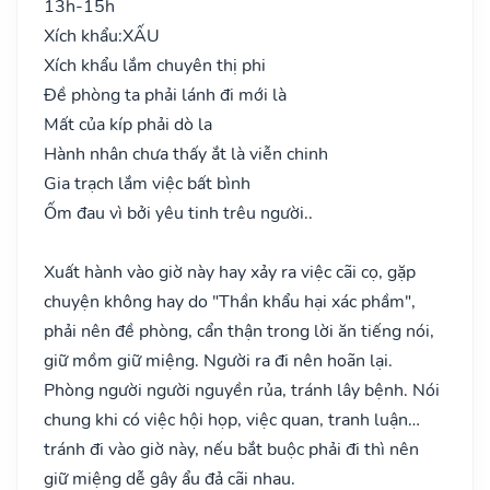
13h-15h
Xích khẩu:
XẤU
Xích khẩu lắm chuyên thị phi
Đề phòng ta phải lánh đi mới là
Mất của kíp phải dò la
Hành nhân chưa thấy ắt là viễn chinh
Gia trạch lắm việc bất bình
Ốm đau vì bởi yêu tinh trêu người..
Xuất hành vào giờ này hay xảy ra việc cãi cọ, gặp
chuyện không hay do "Thần khẩu hại xác phầm",
phải nên đề phòng, cẩn thận trong lời ăn tiếng nói,
giữ mồm giữ miệng. Người ra đi nên hoãn lại.
Phòng người người nguyền rủa, tránh lây bệnh. Nói
chung khi có việc hội họp, việc quan, tranh luận…
tránh đi vào giờ này, nếu bắt buộc phải đi thì nên
giữ miệng dễ gây ẩu đả cãi nhau.