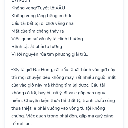
17h-19h
Không vong/Tuyệt lộ:
XẤU
Không vong lặng tiếng im hơi
Cầu tài bất lợi đi chơi vắng nhà
Mất của tìm chẳng thấy ra
Việc quan sự xấu ấy là Hình thương
Bệnh tật ắt phải lo lường
Vì lời nguyền rủa tìm phương giải trừ..
Đây là giờ Đại Hung, rất xấu. Xuất hành vào giờ này
thì mọi chuyện đều không may, rất nhiều người mất
của vào giờ này mà không tìm lại được. Cầu tài
không có lợi, hay bị trái ý, đi xa e gặp nạn nguy
hiểm. Chuyện kiện thưa thì thất lý, tranh chấp cũng
thua thiệt, e phải vướng vào vòng tù tội không
chừng. Việc quan trọng phải đòn, gặp ma quỷ cúng
tế mới an.