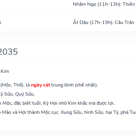
Nhâm Ngọ (11h-13h): Thiên
ũ
Ất Dậu (17h-19h): Câu Trận
2035
 Kim
 (Mộc, Thổ), là
ngày cát
trung bình (chế nhật).
Kỷ Sửu, Quý Sửu.
Mộc, đặc biệt tuổi: Kỷ Hợi nhờ Kim khắc mà được lợi.
Mão và Hợi thành Mộc cục. Xung Sửu, hình Sửu, hại Tý, phá Tu