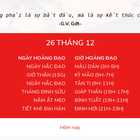
ng phải là sự bắt đầu, mà là sự kết thúc c
-G.V. Gớt-
26 THÁNG 12
NGÀY HOÀNG ĐẠO
GIỜ HOÀNG ĐẠO
NGÀY HẮC ĐẠO
MẬU DẦN (3H-5H)
GIỜ THÂN (15G)
KỶ MÃO (5H-7H)
NGÀY HẮC ĐẠO
TÂN TỊ (9H-11H)
THÁNG ĐINH SỬU
GIÁP THÂN (15H-17H)
NĂM ẤT MẸO
BÍNH TUẤT (19H-21H)
TIẾT KHÍ: ĐẠI HÀN
ĐINH HỢI (21H-23H)
Hôm nay