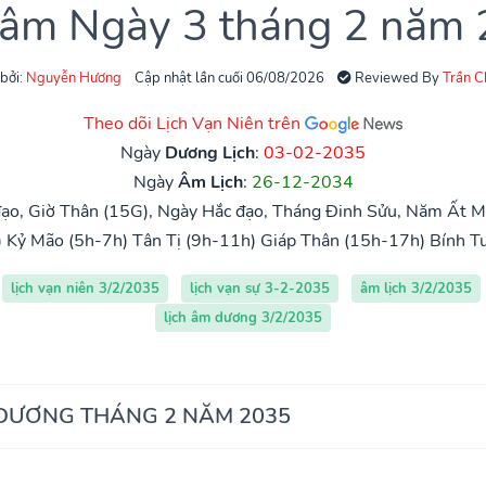
 âm Ngày 3 tháng 2 năm
 bởi:
Nguyễn Hương
Cập nhật lần cuối 06/08/2026
Reviewed By
Trần 
Theo dõi Lịch Vạn Niên trên
Ngày
Dương Lịch
:
03-02-2035
Ngày
Âm Lịch
:
26-12-2034
ạo, Giờ Thân (15G), Ngày Hắc đạo, Tháng Đinh Sửu, Năm Ất M
)
Kỷ Mão (5h-7h)
Tân Tị (9h-11h)
Giáp Thân (15h-17h)
Bính T
lịch vạn niên 3/2/2035
lịch vạn sự 3-2-2035
âm lịch 3/2/2035
lịch âm dương 3/2/2035
 DƯƠNG THÁNG 2 NĂM 2035