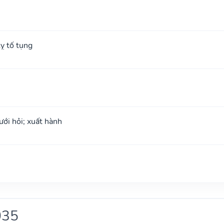
ỵ tố tụng
ưới hỏi; xuất hành
035