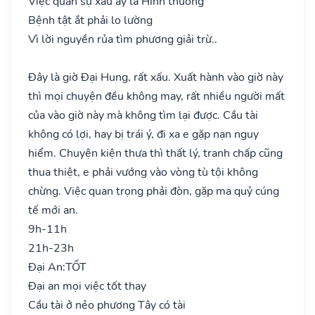
Việc quan sự xấu ấy là Hình thương
Bệnh tật ắt phải lo lường
Vì lời nguyền rủa tìm phương giải trừ..
Đây là giờ Đại Hung, rất xấu. Xuất hành vào giờ này
thì mọi chuyện đều không may, rất nhiều người mất
của vào giờ này mà không tìm lại được. Cầu tài
không có lợi, hay bị trái ý, đi xa e gặp nạn nguy
hiểm. Chuyện kiện thưa thì thất lý, tranh chấp cũng
thua thiệt, e phải vướng vào vòng tù tội không
chừng. Việc quan trọng phải đòn, gặp ma quỷ cúng
tế mới an.
9h-11h
21h-23h
Đại An:
TỐT
Đại an mọi việc tốt thay
Cầu tài ở nẻo phương Tây có tài