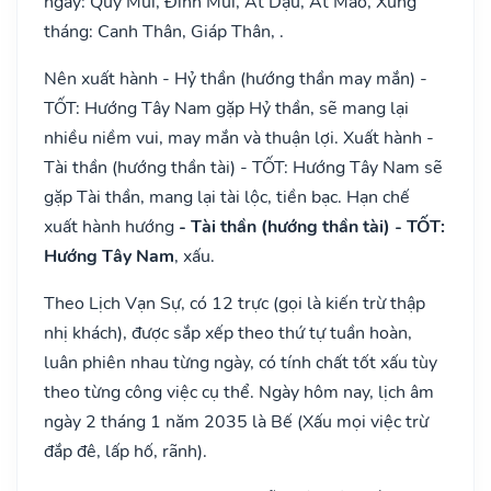
ngày: Quý Mùi, Đinh Mùi, Ất Dậu, Ất Mão, Xung
tháng: Canh Thân, Giáp Thân, .
Nên xuất hành - Hỷ thần (hướng thần may mắn) -
TỐT: Hướng Tây Nam gặp Hỷ thần, sẽ mang lại
nhiều niềm vui, may mắn và thuận lợi. Xuất hành -
Tài thần (hướng thần tài) - TỐT: Hướng Tây Nam sẽ
gặp Tài thần, mang lại tài lộc, tiền bạc. Hạn chế
xuất hành hướng
- Tài thần (hướng thần tài) - TỐT:
Hướng Tây Nam
, xấu.
Theo Lịch Vạn Sự, có 12 trực (gọi là kiến trừ thập
nhị khách), được sắp xếp theo thứ tự tuần hoàn,
luân phiên nhau từng ngày, có tính chất tốt xấu tùy
theo từng công việc cụ thể. Ngày hôm nay, lịch âm
ngày 2 tháng 1 năm 2035 là Bế (Xấu mọi việc trừ
đắp đê, lấp hố, rãnh).