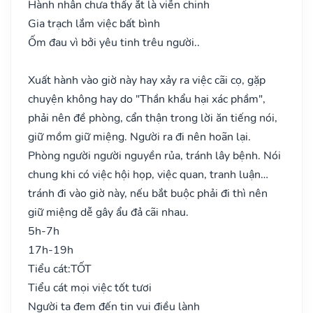
Hành nhân chưa thấy ắt là viễn chinh
Gia trạch lắm việc bất bình
Ốm đau vì bởi yêu tinh trêu người..
Xuất hành vào giờ này hay xảy ra việc cãi cọ, gặp
chuyện không hay do "Thần khẩu hại xác phầm",
phải nên đề phòng, cẩn thận trong lời ăn tiếng nói,
giữ mồm giữ miệng. Người ra đi nên hoãn lại.
Phòng người người nguyền rủa, tránh lây bệnh. Nói
chung khi có việc hội họp, việc quan, tranh luận…
tránh đi vào giờ này, nếu bắt buộc phải đi thì nên
giữ miệng dễ gây ẩu đả cãi nhau.
5h-7h
17h-19h
Tiểu cát:
TỐT
Tiểu cát mọi việc tốt tươi
Người ta đem đến tin vui điều lành