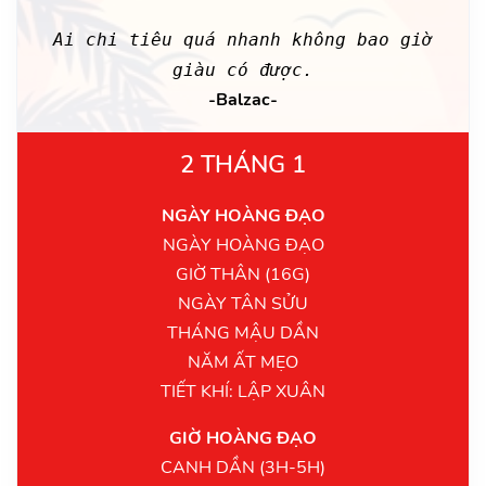
Ai chi tiêu quá nhanh không bao giờ
giàu có được.
-Balzac-
2 THÁNG 1
NGÀY HOÀNG ĐẠO
NGÀY HOÀNG ĐẠO
GIỜ THÂN (16G)
NGÀY TÂN SỬU
THÁNG MẬU DẦN
NĂM ẤT MẸO
TIẾT KHÍ: LẬP XUÂN
GIỜ HOÀNG ĐẠO
CANH DẦN (3H-5H)