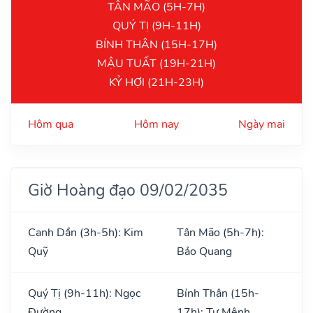
TÂN MÃO (5H-7H)
QUÝ TỊ (9H-11H)
BÍNH THÂN (15H-17H)
MẬU TUẤT (19H-21H)
KỶ HỢI (21H-23H)
Hôm qua
Hôm nay
Ngày mai
Giờ Hoàng đạo 09/02/2035
Canh Dần (3h-5h): Kim
Tân Mão (5h-7h):
Quỹ
Bảo Quang
Quý Tị (9h-11h): Ngọc
Bính Thân (15h-
Đường
17h): Tư Mệnh