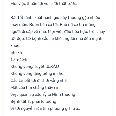
Mọi việc thuận lợi vui cười thật tươi..
Rất tốt lành, xuất hành giờ này thường gặp nhiều
may mắn. Buôn bán có lời. Phụ nữ có tin mừng,
người đi sắp về nhà. Mọi việc đều hòa hợp, trôi chảy
tốt đẹp. Có bệnh cầu sẽ khỏi, người nhà đều mạnh
khỏe.
5h-7h
17h-19h
Không vong/Tuyệt lộ:
XẤU
Không vong lặng tiếng im hơi
Cầu tài bất lợi đi chơi vắng nhà
Mất của tìm chẳng thấy ra
Việc quan sự xấu ấy là Hình thương
Bệnh tật ắt phải lo lường
Vì lời nguyền rủa tìm phương giải trừ..