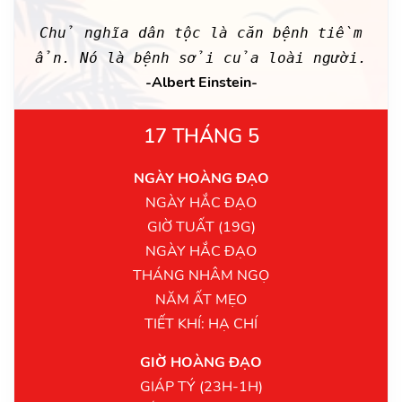
Chủ nghĩa dân tộc là căn bệnh tiềm
ẩn. Nó là bệnh sởi của loài người.
-Albert Einstein-
17 THÁNG 5
NGÀY HOÀNG ĐẠO
NGÀY HẮC ĐẠO
GIỜ TUẤT (19G)
NGÀY HẮC ĐẠO
THÁNG NHÂM NGỌ
NĂM ẤT MẸO
TIẾT KHÍ: HẠ CHÍ
GIỜ HOÀNG ĐẠO
GIÁP TÝ (23H-1H)