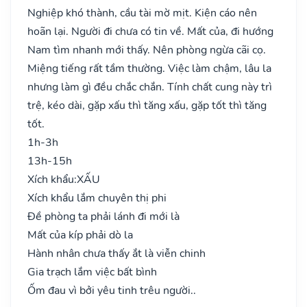
Nghiệp khó thành, cầu tài mờ mịt. Kiện cáo nên
hoãn lại. Người đi chưa có tin về. Mất của, đi hướng
Nam tìm nhanh mới thấy. Nên phòng ngừa cãi cọ.
Miệng tiếng rất tầm thường. Việc làm chậm, lâu la
nhưng làm gì đều chắc chắn. Tính chất cung này trì
trệ, kéo dài, gặp xấu thì tăng xấu, gặp tốt thì tăng
tốt.
1h-3h
13h-15h
Xích khẩu:
XẤU
Xích khẩu lắm chuyên thị phi
Đề phòng ta phải lánh đi mới là
Mất của kíp phải dò la
Hành nhân chưa thấy ắt là viễn chinh
Gia trạch lắm việc bất bình
Ốm đau vì bởi yêu tinh trêu người..