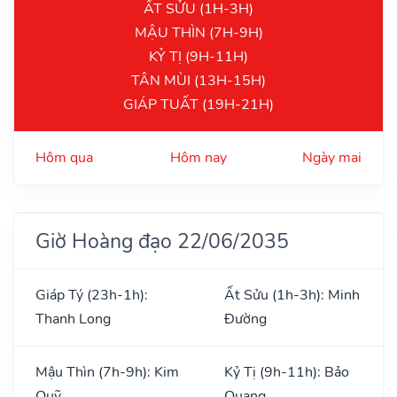
ẤT SỬU (1H-3H)
MẬU THÌN (7H-9H)
KỶ TỊ (9H-11H)
TÂN MÙI (13H-15H)
GIÁP TUẤT (19H-21H)
Hôm qua
Hôm nay
Ngày mai
Giờ Hoàng đạo 22/06/2035
Giáp Tý (23h-1h):
Ất Sửu (1h-3h): Minh
Thanh Long
Đường
Mậu Thìn (7h-9h): Kim
Kỷ Tị (9h-11h): Bảo
Quỹ
Quang