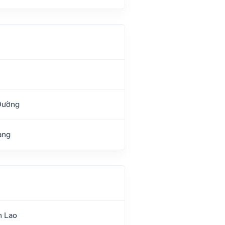
Đường
ang
n Lao