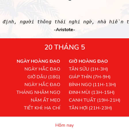
ịnh, người thông thái nghi ngờ, nhà hiền 
-Aristote-
20 THÁNG 5
NGÀY HOÀNG ĐẠO
GIỜ HOÀNG ĐẠO
NGÀY HẮC ĐẠO
TÂN SỬU (1H-3H)
GIỜ DẬU (18G)
GIÁP THÌN (7H-9H)
NGÀY HẮC ĐẠO
BÍNH NGỌ (11H-13H)
THÁNG NHÂM NGỌ
ĐINH MÙI (13H-15H)
NĂM ẤT MẸO
CANH TUẤT (19H-21H)
TIẾT KHÍ: HẠ CHÍ
TÂN HỢI (21H-23H)
Hôm nay