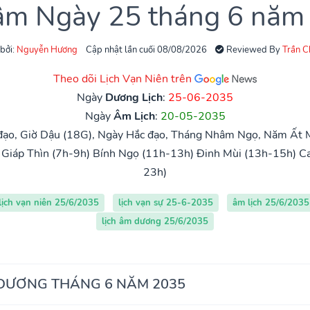
 âm Ngày 25 tháng 6 năm
 bởi:
Nguyễn Hương
Cập nhật lần cuối 08/08/2026
Reviewed By
Trần 
Theo dõi Lịch Vạn Niên trên
Ngày
Dương Lịch
:
25-06-2035
Ngày
Âm Lịch
:
20-05-2035
đạo, Giờ Dậu (18G), Ngày Hắc đạo, Tháng Nhâm Ngọ, Năm Ất M
Giáp Thìn (7h-9h)
Bính Ngọ (11h-13h)
Đinh Mùi (13h-15h)
Ca
23h)
lịch vạn niên 25/6/2035
lịch vạn sự 25-6-2035
âm lịch 25/6/2035
lịch âm dương 25/6/2035
 DƯƠNG THÁNG 6 NĂM 2035