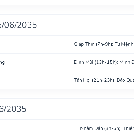
5/06/2035
Giáp Thìn (7h-9h): Tư Mệnh
ng
Đinh Mùi (13h-15h): Minh 
Tân Hợi (21h-23h): Bảo Qu
06/2035
Nhâm Dần (3h-5h): Thiê