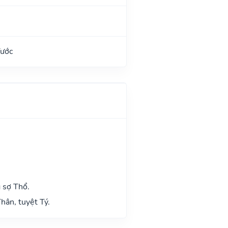
Tước
 sợ Thổ.
hân, tuyệt Tý.