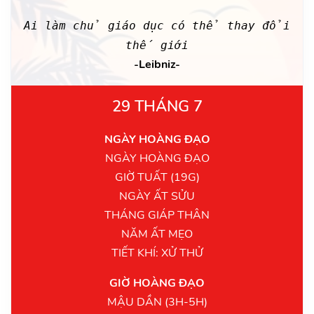
Ai làm chủ giáo dục có thể thay đổi
thế giới
-Leibniz-
29 THÁNG 7
NGÀY HOÀNG ĐẠO
NGÀY HOÀNG ĐẠO
GIỜ TUẤT (19G)
NGÀY ẤT SỬU
THÁNG GIÁP THÂN
NĂM ẤT MẸO
TIẾT KHÍ: XỬ THỬ
GIỜ HOÀNG ĐẠO
MẬU DẦN (3H-5H)