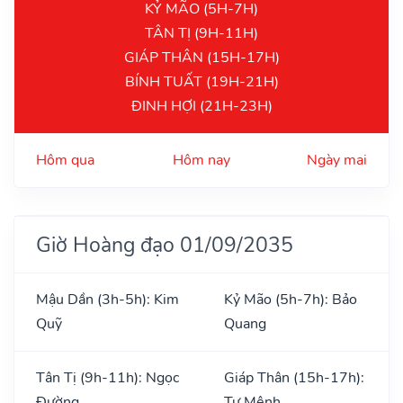
KỶ MÃO (5H-7H)
TÂN TỊ (9H-11H)
GIÁP THÂN (15H-17H)
BÍNH TUẤT (19H-21H)
ĐINH HỢI (21H-23H)
Hôm qua
Hôm nay
Ngày mai
Giờ Hoàng đạo 01/09/2035
Mậu Dần (3h-5h): Kim
Kỷ Mão (5h-7h): Bảo
Quỹ
Quang
Tân Tị (9h-11h): Ngọc
Giáp Thân (15h-17h):
Đường
Tư Mệnh