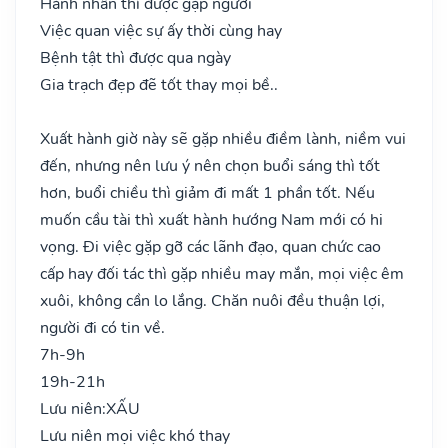
Hành nhân thì được gặp người
Việc quan việc sự ấy thời cùng hay
Bệnh tật thì được qua ngày
Gia trạch đẹp đẽ tốt thay mọi bề..
Xuất hành giờ này sẽ gặp nhiều điềm lành, niềm vui
đến, nhưng nên lưu ý nên chọn buổi sáng thì tốt
hơn, buổi chiều thì giảm đi mất 1 phần tốt. Nếu
muốn cầu tài thì xuất hành hướng Nam mới có hi
vọng. Đi việc gặp gỡ các lãnh đạo, quan chức cao
cấp hay đối tác thì gặp nhiều may mắn, mọi việc êm
xuôi, không cần lo lắng. Chăn nuôi đều thuận lợi,
người đi có tin về.
7h-9h
19h-21h
Lưu niên:
XẤU
Lưu niên mọi việc khó thay