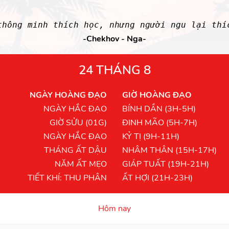
thông minh thích học, nhưng người ngu lại thí
-Chekhov - Nga-
24 THÁNG 8
NGÀY HOÀNG ĐẠO
GIỜ HOÀNG ĐẠO
NGÀY HẮC ĐẠO
BÍNH DẦN (3H-5H)
GIỜ SỬU (01G)
ĐINH MÃO (5H-7H)
NGÀY HẮC ĐẠO
KỶ TỊ (9H-11H)
THÁNG ẤT DẬU
NHÂM THÂN (15H-17H)
NĂM ẤT MẸO
GIÁP TUẤT (19H-21H)
TIẾT KHÍ: THU PHÂN
ẤT HỢI (21H-23H)
Hôm nay