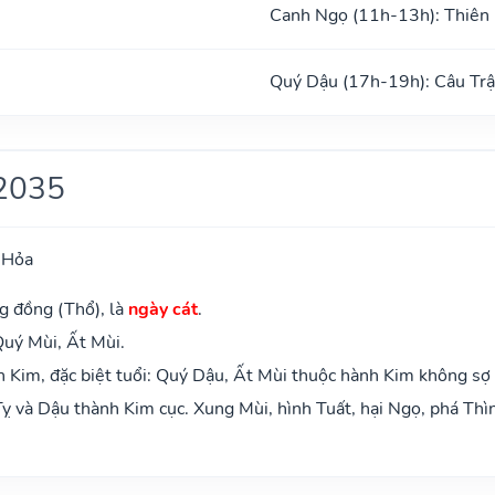
Canh Ngọ (11h-13h): Thiên
ũ
Quý Dậu (17h-19h): Câu Tr
2035
 Hỏa
g đồng (Thổ), là
ngày cát
.
Quý Mùi, Ất Mùi.
 Kim, đặc biệt tuổi: Quý Dậu, Ất Mùi thuộc hành Kim không sợ
ỵ và Dậu thành Kim cục. Xung Mùi, hình Tuất, hại Ngọ, phá Thì