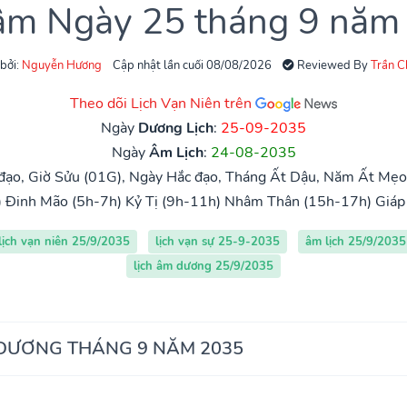
 âm Ngày 25 tháng 9 năm
 bởi:
Nguyễn Hương
Cập nhật lần cuối 08/08/2026
Reviewed By
Trần 
Theo dõi Lịch Vạn Niên trên
Ngày
Dương Lịch
:
25-09-2035
Ngày
Âm Lịch
:
24-08-2035
đạo, Giờ Sửu (01G), Ngày Hắc đạo, Tháng Ất Dậu, Năm Ất Mẹo
)
Đinh Mão (5h-7h)
Kỷ Tị (9h-11h)
Nhâm Thân (15h-17h)
Giáp
lịch vạn niên 25/9/2035
lịch vạn sự 25-9-2035
âm lịch 25/9/2035
lịch âm dương 25/9/2035
 DƯƠNG THÁNG 9 NĂM 2035