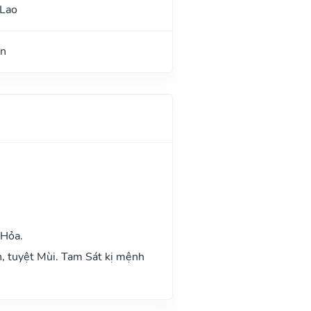
 Lao
ận
 Hỏa.
n, tuyệt Mùi. Tam Sát kị mệnh