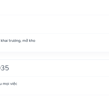
; khai trương, mở kho
035
u mọi việc