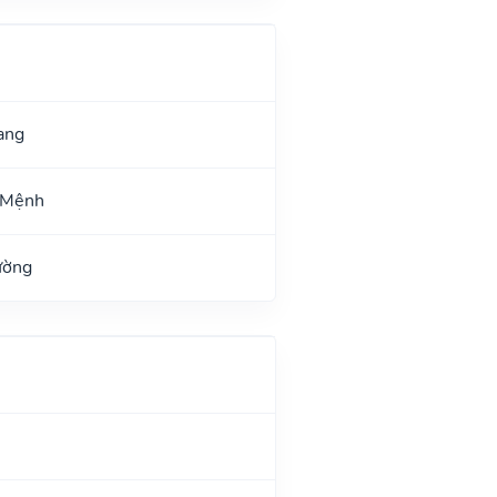
ang
 Mệnh
ường