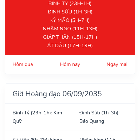
BÍNH TÝ (23H-1H)
ĐINH SỬU (1H-3H)
KỶ MÃO (5H-7H)
NHÂM NGỌ (11H-13H)
GIÁP THÂN (15H-17H)
ẤT DẬU (17H-19H)
Hôm qua
Hôm nay
Ngày mai
Giờ Hoàng đạo 06/09/2035
Bính Tý (23h-1h): Kim
Đinh Sửu (1h-3h):
Quỹ
Bảo Quang
Kỷ Mão (5h-7h): Ngọc
Nhâm Ngọ (11h-