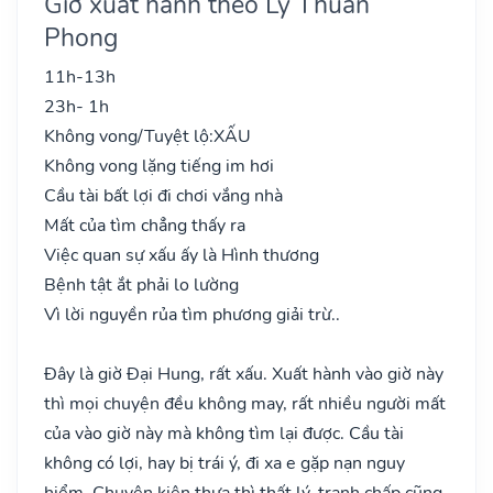
Giờ xuất hành theo Lý Thuần
Phong
11h-13h
23h- 1h
Không vong/Tuyệt lộ:
XẤU
Không vong lặng tiếng im hơi
Cầu tài bất lợi đi chơi vắng nhà
Mất của tìm chẳng thấy ra
Việc quan sự xấu ấy là Hình thương
Bệnh tật ắt phải lo lường
Vì lời nguyền rủa tìm phương giải trừ..
Đây là giờ Đại Hung, rất xấu. Xuất hành vào giờ này
thì mọi chuyện đều không may, rất nhiều người mất
của vào giờ này mà không tìm lại được. Cầu tài
không có lợi, hay bị trái ý, đi xa e gặp nạn nguy
hiểm. Chuyện kiện thưa thì thất lý, tranh chấp cũng