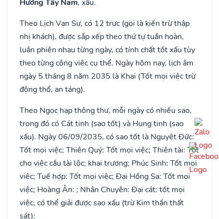
Hướng Tây Nam
, xấu.
Theo Lịch Vạn Sự, có 12 trực (gọi là kiến trừ thập
nhị khách), được sắp xếp theo thứ tự tuần hoàn,
luân phiên nhau từng ngày, có tính chất tốt xấu tùy
theo từng công việc cụ thể. Ngày hôm nay, lịch âm
ngày 5 tháng 8 năm 2035 là Khai (Tốt mọi việc trừ
động thổ, an táng).
Theo Ngọc hạp thông thư, mỗi ngày có nhiều sao,
trong đó có Cát tinh (sao tốt) và Hung tinh (sao
xấu). Ngày 06/09/2035, có sao tốt là Nguyệt Đức:
Tốt mọi việc; Thiên Quý: Tốt mọi việc; Thiên tài: Tốt
cho việc cầu tài lộc; khai trương; Phúc Sinh: Tốt mọi
việc; Tuế hợp: Tốt mọi việc; Đại Hồng Sa: Tốt mọi
việc; Hoàng Ân: ; Nhân Chuyên: Đại cát: tốt mọi
việc, có thể giải được sao xấu (trừ Kim thần thất
sát);