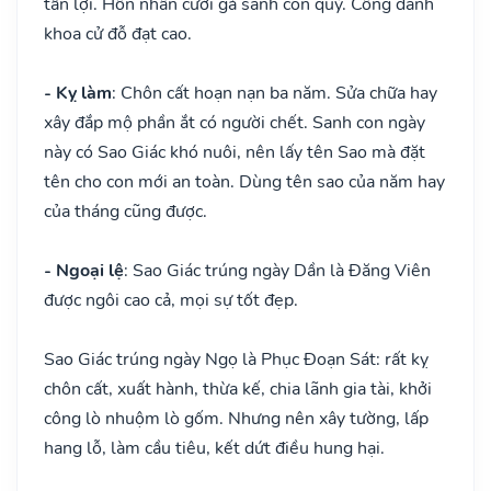
tấn lợi. Hôn nhân cưới gả sanh con quý. Công danh
khoa cử đỗ đạt cao.
- Kỵ làm
: Chôn cất hoạn nạn ba năm. Sửa chữa hay
xây đắp mộ phần ắt có người chết. Sanh con ngày
này có Sao Giác khó nuôi, nên lấy tên Sao mà đặt
tên cho con mới an toàn. Dùng tên sao của năm hay
của tháng cũng được.
- Ngoại lệ
: Sao Giác trúng ngày Dần là Đăng Viên
được ngôi cao cả, mọi sự tốt đẹp.
Sao Giác trúng ngày Ngọ là Phục Đoạn Sát: rất kỵ
chôn cất, xuất hành, thừa kế, chia lãnh gia tài, khởi
công lò nhuộm lò gốm. Nhưng nên xây tường, lấp
hang lỗ, làm cầu tiêu, kết dứt điều hung hại.