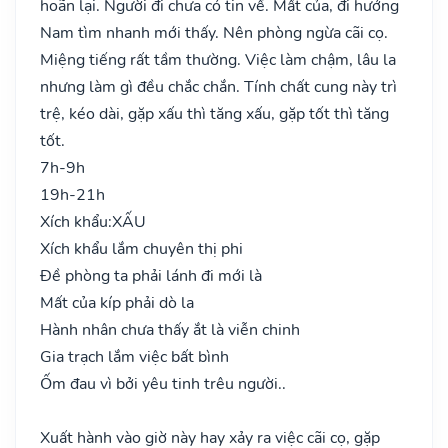
hoãn lại. Người đi chưa có tin về. Mất của, đi hướng
Nam tìm nhanh mới thấy. Nên phòng ngừa cãi cọ.
Miệng tiếng rất tầm thường. Việc làm chậm, lâu la
nhưng làm gì đều chắc chắn. Tính chất cung này trì
trệ, kéo dài, gặp xấu thì tăng xấu, gặp tốt thì tăng
tốt.
7h-9h
19h-21h
Xích khẩu:
XẤU
Xích khẩu lắm chuyên thị phi
Đề phòng ta phải lánh đi mới là
Mất của kíp phải dò la
Hành nhân chưa thấy ắt là viễn chinh
Gia trạch lắm việc bất bình
Ốm đau vì bởi yêu tinh trêu người..
Xuất hành vào giờ này hay xảy ra việc cãi cọ, gặp