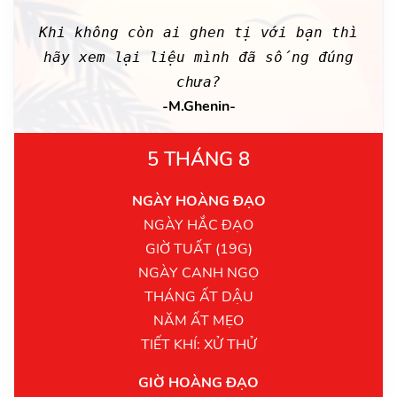
Khi không còn ai ghen tị với bạn thì
hãy xem lại liệu mình đã sống đúng
chưa?
-M.Ghenin-
5 THÁNG 8
NGÀY HOÀNG ĐẠO
NGÀY HẮC ĐẠO
GIỜ TUẤT (19G)
NGÀY CANH NGỌ
THÁNG ẤT DẬU
NĂM ẤT MẸO
TIẾT KHÍ: XỬ THỬ
GIỜ HOÀNG ĐẠO