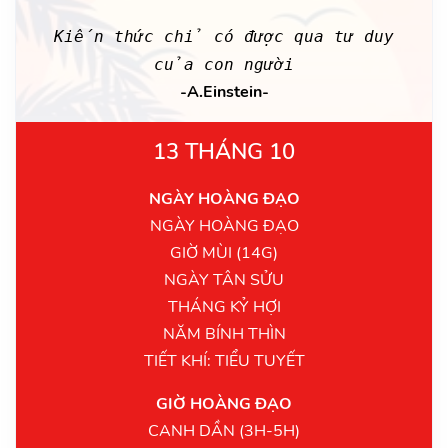
Kiến thức chỉ có được qua tư duy
của con người
-A.Einstein-
13 THÁNG 10
NGÀY HOÀNG ĐẠO
NGÀY HOÀNG ĐẠO
GIỜ MÙI (14G)
NGÀY TÂN SỬU
THÁNG KỶ HỢI
NĂM BÍNH THÌN
TIẾT KHÍ: TIỂU TUYẾT
GIỜ HOÀNG ĐẠO
CANH DẦN (3H-5H)