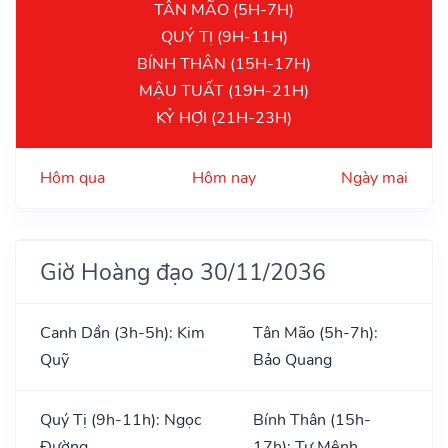
TÂN MÃO (5H-7H)
QUÝ TỊ (9H-11H)
BÍNH THÂN (15H-17H)
MẬU TUẤT (19H-21H)
KỶ HỢI (21H-23H)
Hôm qua
Hôm nay
Ngày mai
Giờ Hoàng đạo 30/11/2036
Canh Dần (3h-5h): Kim
Tân Mão (5h-7h):
Quỹ
Bảo Quang
Quý Tị (9h-11h): Ngọc
Bính Thân (15h-
Đường
17h): Tư Mệnh