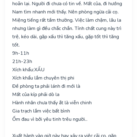
hoãn lại. Người đi chưa có tin về. Mất của, đi hướng
Nam tìm nhanh mới thấy. Nên phòng ngừa cãi cọ.
Miệng tiếng rất tầm thường. Việc làm chậm, lâu la
nhưng làm gì đều chắc chắn. Tính chất cung này trì
trệ, kéo dài, gặp xấu thì tăng xấu, gặp tốt thì tăng
tốt.
9h-11h
21h-23h
Xích khẩu:
XẤU
Xích khẩu lắm chuyên thị phi
Đề phòng ta phải lánh đi mới là
Mất của kíp phải dò la
Hành nhân chưa thấy ắt là viễn chinh
Gia trạch lắm việc bất bình
Ốm đau vì bởi yêu tinh trêu người..
Xuất hành vào giờ này hay xảy ra việc cãi cọ, gặp