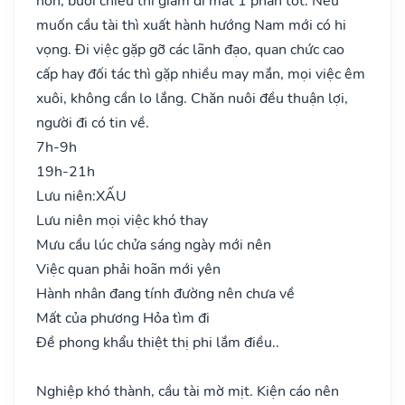
hơn, buổi chiều thì giảm đi mất 1 phần tốt. Nếu
muốn cầu tài thì xuất hành hướng Nam mới có hi
vọng. Đi việc gặp gỡ các lãnh đạo, quan chức cao
cấp hay đối tác thì gặp nhiều may mắn, mọi việc êm
xuôi, không cần lo lắng. Chăn nuôi đều thuận lợi,
người đi có tin về.
7h-9h
19h-21h
Lưu niên:
XẤU
Lưu niên mọi việc khó thay
Mưu cầu lúc chửa sáng ngày mới nên
Việc quan phải hoãn mới yên
Hành nhân đang tính đường nên chưa về
Mất của phương Hỏa tìm đi
Đề phong khẩu thiệt thị phi lắm điều..
Nghiệp khó thành, cầu tài mờ mịt. Kiện cáo nên