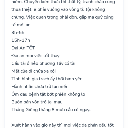
hiểm. Chuyện kiện thưa thì thất lý, tranh chấp cũng
thua thiệt, e phải vướng vào vòng tù tội không
chừng. Việc quan trọng phải đòn, gặp ma quỷ cúng
tế mới an.
3h-5h
15h-17h
Đại An:
TỐT
Đại an mọi việc tốt thay
Cầu tài ở nẻo phương Tây có tài
Mất của đi chửa xa xôi
Tình hình gia trạch ấy thời bình yên
Hành nhân chưa trở lại miền
Ốm đau bệnh tật bớt phiền không lo
Buôn bán vốn trở lại mau
Tháng Giêng tháng 8 mưu cầu có ngay..
Xuất hành vào giờ này thì mọi việc đa phần đều tốt