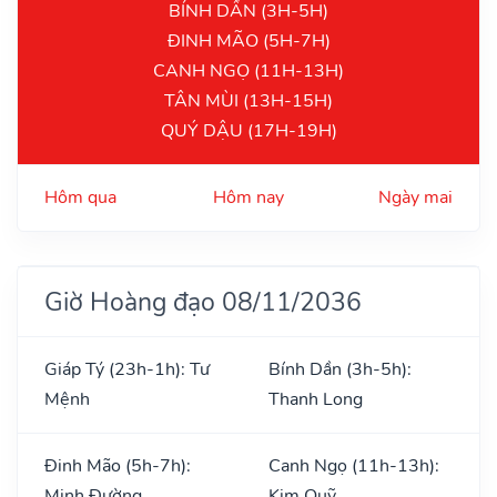
BÍNH DẦN (3H-5H)
ĐINH MÃO (5H-7H)
CANH NGỌ (11H-13H)
TÂN MÙI (13H-15H)
QUÝ DẬU (17H-19H)
Hôm qua
Hôm nay
Ngày mai
Giờ Hoàng đạo 08/11/2036
Giáp Tý (23h-1h): Tư
Bính Dần (3h-5h):
Mệnh
Thanh Long
Đinh Mão (5h-7h):
Canh Ngọ (11h-13h):
Minh Đường
Kim Quỹ