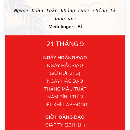
Người hoàn toàn không cười chính là
đang vui
-Meitelinger - Bỉ-
21 THÁNG 9
NGÀY HOÀNG ĐẠO
NGÀY HẮC ĐẠO
GIỜ HỢI (21G)
NGÀY HẮC ĐẠO
THÁNG MẬU TUẤT
NĂM BÍNH THÌN
TIẾT KHÍ: LẬP ĐÔNG
GIỜ HOÀNG ĐẠO
GIÁP TÝ (23H-1H)