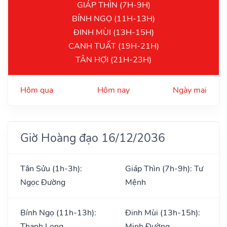
GIÁP THÌN (7H-9H)
BÍNH NGỌ (11H-13H)
ĐINH MÙI (13H-15H)
CANH TUẤT (19H-21H)
TÂN HỢI (21H-23H)
Hôm qua
Hôm nay
Ngày mai
Giờ Hoàng đạo 16/12/2036
Tân Sửu (1h-3h):
Giáp Thìn (7h-9h): Tư
Ngọc Đường
Mệnh
Bính Ngọ (11h-13h):
Đinh Mùi (13h-15h):
Thanh Long
Minh Đường