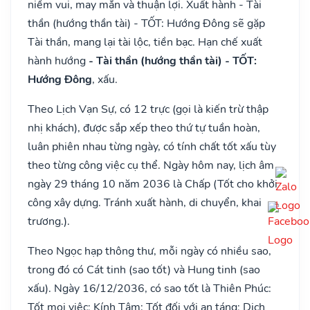
niềm vui, may mắn và thuận lợi. Xuất hành - Tài
thần (hướng thần tài) - TỐT: Hướng Đông sẽ gặp
Tài thần, mang lại tài lộc, tiền bạc. Hạn chế xuất
hành hướng
- Tài thần (hướng thần tài) - TỐT:
Hướng Đông
, xấu.
Theo Lịch Vạn Sự, có 12 trực (gọi là kiến trừ thập
nhị khách), được sắp xếp theo thứ tự tuần hoàn,
luân phiên nhau từng ngày, có tính chất tốt xấu tùy
theo từng công việc cụ thể. Ngày hôm nay, lịch âm
ngày 29 tháng 10 năm 2036 là Chấp (Tốt cho khởi
công xây dựng. Tránh xuất hành, di chuyển, khai
trương.).
Theo Ngọc hạp thông thư, mỗi ngày có nhiều sao,
trong đó có Cát tinh (sao tốt) và Hung tinh (sao
xấu). Ngày 16/12/2036, có sao tốt là Thiên Phúc:
Tốt mọi việc; Kính Tâm: Tốt đối với an táng; Dịch