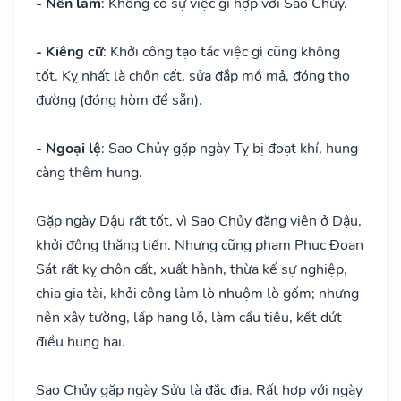
- Nên làm
: Không có sự việc gì hợp với Sao Chủy.
- Kiêng cữ
: Khởi công tạo tác việc gì cũng không
tốt. Kỵ nhất là chôn cất, sửa đắp mồ mả, đóng thọ
đường (đóng hòm để sẵn).
- Ngoại lệ
: Sao Chủy gặp ngày Tỵ bị đoạt khí, hung
càng thêm hung.
Gặp ngày Dậu rất tốt, vì Sao Chủy đăng viên ở Dậu,
khởi động thăng tiến. Nhưng cũng phạm Phục Đoạn
Sát rất kỵ chôn cất, xuất hành, thừa kế sự nghiệp,
chia gia tài, khởi công làm lò nhuộm lò gốm; nhưng
nên xây tường, lấp hang lỗ, làm cầu tiêu, kết dứt
điều hung hại.
Sao Chủy gặp ngày Sửu là đắc địa. Rất hợp với ngày