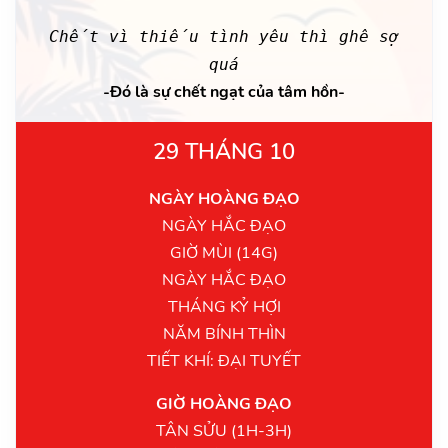
Chết vì thiếu tình yêu thì ghê sợ
quá
-Đó là sự chết ngạt của tâm hồn-
29 THÁNG 10
NGÀY HOÀNG ĐẠO
NGÀY HẮC ĐẠO
GIỜ MÙI (14G)
NGÀY HẮC ĐẠO
THÁNG KỶ HỢI
NĂM BÍNH THÌN
TIẾT KHÍ: ĐẠI TUYẾT
GIỜ HOÀNG ĐẠO
TÂN SỬU (1H-3H)