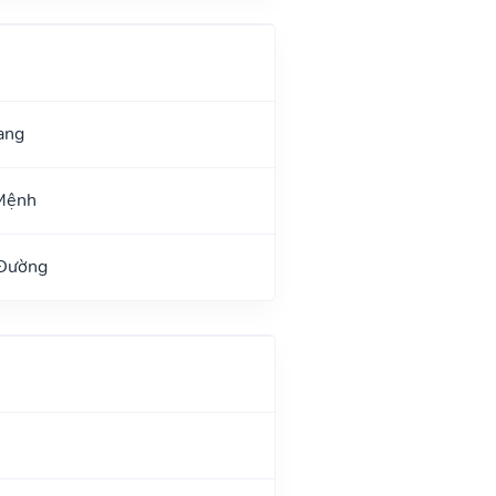
ang
Mệnh
 Đường