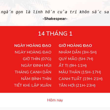
 ngắn gọn là linh hồn của trí khôn sắc s
-Shakespear-
14 THÁNG 1
NGÀY HOÀNG ĐẠO
GIỜ HOÀNG ĐẠO
NGÀY HOÀNG ĐẠO
NHÂM DẦN (3H-5H)
GIỜ THÌN (07G)
QUÝ MÃO (5H-7H)
NGÀY ĐINH MÙI
ẤT TỊ (9H-11H)
THÁNG CANH DẦN
MẬU THÂN (15H-17H)
NĂM BÍNH THÌN
CANH TUẤT (19H-21H)
TIẾT KHÍ: LẬP XUÂN
TÂN HỢI (21H-23H)
Hôm nay