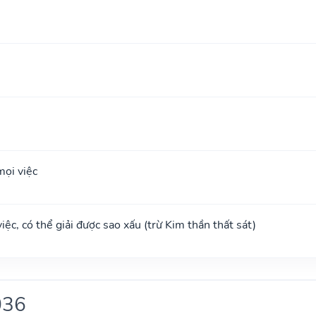
ọi việc
ệc, có thể giải được sao xấu (trừ Kim thần thất sát)
036