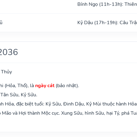
Bính Ngọ (11h-13h): Thiên
ũ
Kỷ Dậu (17h-19h): Câu Trậ
2036
 Thủy
i (Hỏa, Thổ), là
ngày cát
(bảo nhật).
 Tân Sửu, Kỷ Sửu.
 Hỏa, đặc biệt tuổi: Kỷ Sửu, Đinh Dậu, Kỷ Mùi thuộc hành Hỏa
Mão và Hợi thành Mộc cục. Xung Sửu, hình Sửu, hại Tý, phá Tu