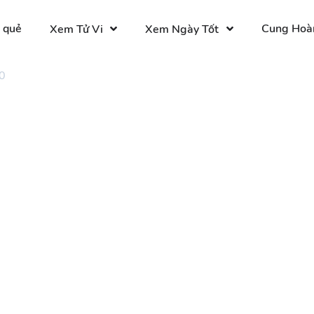
 quẻ
Cung Hoà
Xem Tử Vi
Xem Ngày Tốt
0