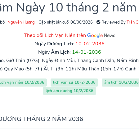
 âm Ngày 10 tháng 2 năm
 bởi:
Nguyễn Hương
Cập nhật lần cuối 06/08/2026
Reviewed By
Trần 
Theo dõi Lịch Vạn Niên trên
Ngày
Dương Lịch
:
10-02-2036
Ngày
Âm Lịch
:
14-01-2036
o, Giờ Thìn (07G), Ngày Đinh Mùi, Tháng Canh Dần, Năm Bính 
h)
Quý Mão (5h-7h)
Ất Tị (9h-11h)
Mậu Thân (15h-17h)
Canh 
lịch vạn niên 10/2/2036
lịch vạn sự 10-2-2036
âm lịch 10/2/2036
lịch âm dương 10/2/2036
 DƯƠNG THÁNG 2 NĂM 2036