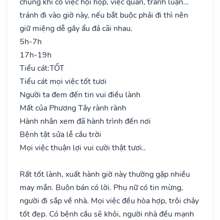
chung khi có việc hội họp, việc quan, tranh luận…
tránh đi vào giờ này, nếu bắt buộc phải đi thì nên
giữ miệng dễ gây ẩu đả cãi nhau.
5h-7h
17h-19h
Tiểu cát:
TỐT
Tiểu cát mọi việc tốt tươi
Người ta đem đến tin vui điều lành
Mất của Phương Tây rành rành
Hành nhân xem đã hành trình đến nơi
Bệnh tật sửa lễ cầu trời
Mọi việc thuận lợi vui cười thật tươi..
Rất tốt lành, xuất hành giờ này thường gặp nhiều
may mắn. Buôn bán có lời. Phụ nữ có tin mừng,
người đi sắp về nhà. Mọi việc đều hòa hợp, trôi chảy
tốt đẹp. Có bệnh cầu sẽ khỏi, người nhà đều mạnh