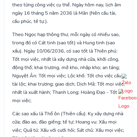
theo từng công việc cụ thể. Ngày hôm nay, lịch âm
ngày 16 tháng 5 năm 2036 là Mãn (Nên cầu tài,
cầu phúc, tế tự.).
Theo Ngọc hạp thông thư, mỗi ngày có nhiều sao,
trong đó có Cát tinh (sao tốt) và Hung tinh (sao
xấu). Ngày 10/06/2036, có sao tốt là Thiên phú:
Tốt mọi việc, nhất là xây dựng nhà cửa, khởi công,
động thổ; khai trương, mở kho, nhập kho; an táng;
Nguyệt Ân: Tốt mọi việc; Lộc khố: Tốt cho việc cầu
tài lộc; khai trương; giao dịch; Dịch Mã: Tốt mọi việc,
nhất là xuất hành; Thanh Long: Hoàng Đạo - Tốt
mọi việc;
Các sao xấu là Thổ ôn (Thiên cẩu): Kỵ xây dựng nhà
cửa; đào ao, đào giếng; tế tự; Hoang vu: Xấu mọi
việc; Quả tú: Xấu với cưới hỏi; Sát chủ: Xấu mọi việc;