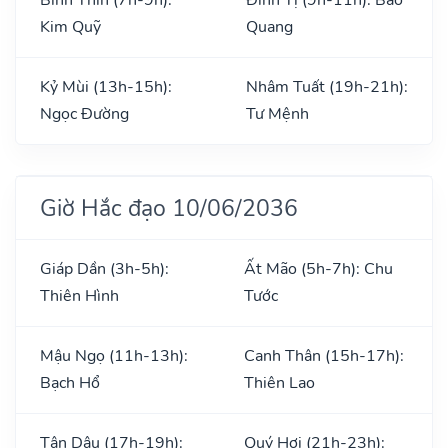
Kim Quỹ
Quang
Kỷ Mùi (13h-15h):
Nhâm Tuất (19h-21h):
Ngọc Đường
Tư Mệnh
Giờ Hắc đạo 10/06/2036
Giáp Dần (3h-5h):
Ất Mão (5h-7h): Chu
Thiên Hình
Tước
Mậu Ngọ (11h-13h):
Canh Thân (15h-17h):
Bạch Hổ
Thiên Lao
Tân Dậu (17h-19h):
Quý Hợi (21h-23h):