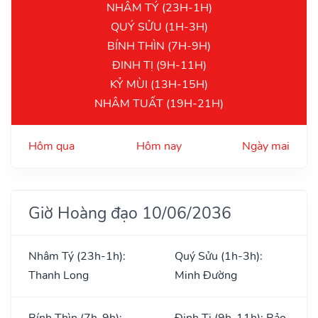
NHÂM TÝ (23H-1H)
QUÝ SỬU (1H-3H)
BÍNH THÌN (7H-9H)
ĐINH TỊ (9H-11H)
KỶ MÙI (13H-15H)
NHÂM TUẤT (19H-21H)
Hôm qua
Hôm nay
Ngày mai
Giờ Hoàng đạo 10/06/2036
Nhâm Tý (23h-1h):
Quý Sửu (1h-3h):
Thanh Long
Minh Đường
Bính Thìn (7h-9h):
Đinh Tị (9h-11h): Bảo