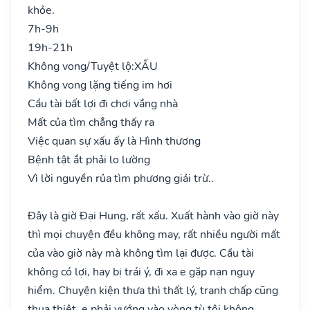
khỏe.
7h-9h
19h-21h
Không vong/Tuyệt lộ:
XẤU
Không vong lặng tiếng im hơi
Cầu tài bất lợi đi chơi vắng nhà
Mất của tìm chẳng thấy ra
Việc quan sự xấu ấy là Hình thương
Bệnh tật ắt phải lo lường
Vì lời nguyền rủa tìm phương giải trừ..
Đây là giờ Đại Hung, rất xấu. Xuất hành vào giờ này
thì mọi chuyện đều không may, rất nhiều người mất
của vào giờ này mà không tìm lại được. Cầu tài
không có lợi, hay bị trái ý, đi xa e gặp nạn nguy
hiểm. Chuyện kiện thưa thì thất lý, tranh chấp cũng
thua thiệt, e phải vướng vào vòng tù tội không