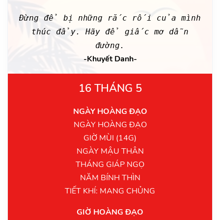
Đừng để bị những rắc rối của mình
thúc đẩy. Hãy để giấc mơ dẫn
đường.
-Khuyết Danh-
16 THÁNG 5
NGÀY HOÀNG ĐẠO
NGÀY HOÀNG ĐẠO
GIỜ MÙI (14G)
NGÀY MẬU THÂN
THÁNG GIÁP NGỌ
NĂM BÍNH THÌN
TIẾT KHÍ: MANG CHỦNG
GIỜ HOÀNG ĐẠO