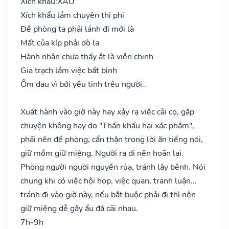
Xích khẩu:
XẤU
Xích khẩu lắm chuyên thị phi
Đề phòng ta phải lánh đi mới là
Mất của kíp phải dò la
Hành nhân chưa thấy ắt là viễn chinh
Gia trạch lắm việc bất bình
Ốm đau vì bởi yêu tinh trêu người..
Xuất hành vào giờ này hay xảy ra việc cãi cọ, gặp
chuyện không hay do "Thần khẩu hại xác phầm",
phải nên đề phòng, cẩn thận trong lời ăn tiếng nói,
giữ mồm giữ miệng. Người ra đi nên hoãn lại.
Phòng người người nguyền rủa, tránh lây bệnh. Nói
chung khi có việc hội họp, việc quan, tranh luận…
tránh đi vào giờ này, nếu bắt buộc phải đi thì nên
giữ miệng dễ gây ẩu đả cãi nhau.
7h-9h