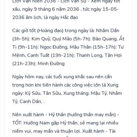
Lịch Vạn Niên 2036 - Lịch Vạn Sự - Xem ngày tốt
xấu, ngày 9 tháng 6 năm 2036 , tức ngày 15-05-
2036 âm lịch, là ngày Hắc đạo
Các giờ tốt (Hoàng đạo) trong ngày là: Nhâm Dần
(3h-5h): Kim Quỹ, Quý Mão (5h-7h): Bảo Quang, Ất
Tị (9h-11h): Ngọc Đường, Mậu Thân (15h-17h): Tư
Mệnh, Canh Tuất (19h-21h): Thanh Long, Tân Hợi
(21h-23h): Minh Đường
Ngày hôm nay, các tuổi xung khắc sau nên cẩn
trọng hơn khi tiến hành các công việc lớn là Xung
ngày: Kỷ Sửu, Tân Sửu, Xung tháng: Mậu Tý, Nhâm
Tý, Canh Dần, .
Nên xuất hành - Hỷ thần (hướng thần may mắn) -
TỐT: Hướng Nam gặp Hỷ thần, sẽ mang lại nhiều
niềm vui, may mắn và thuận lợi. Xuất hành - Tài