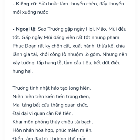
- Kiêng cữ
: Sửa hoặc làm thuyền chèo, đẩy thuyền
mới xuống nước
- Ngoại lệ
: Sao Trương gặp ngày Hợi, Mão, Mùi đều
tốt. Gặp ngày Mùi đăng viên rất tốt nhưng phạm
Phục Đoạn rất kỵ chôn cất, xuất hành, thừa kế, chia
lãnh gia tài, khởi công lò nhuộm lò gốm. Nhưng nên
xây tường, lấp hang lỗ, làm cầu tiêu, kết dứt điều
hung hại.
Trương tinh nhật hảo tạo long hiên,
Niên niên tiện kiến tiến trang điền,
Mai táng bất cửu thăng quan chức,
Đại đại vi quan cận Đế tiền,
Khai môn phóng thủy chiêu tài bạch,
Hôn nhân hòa hợp, phúc miên miên.
Điền tàm đại lợi, thương khố mãn,