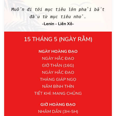
Muốn đi tới mục tiêu lớn phải bắt
đầu từ mục tiêu nhỏ.
-Lenin - Liên Xô-
15 THÁNG 5 (NGÀY RẰM)
NGÀY HOÀNG ĐẠO
NGÀY HẮC ĐẠO
GIỜ THÂN (16G)
NGÀY HẮC ĐẠO
THÁNG GIÁP NGỌ
NĂM BÍNH THÌN
TIẾT KHÍ: MANG CHỦNG
GIỜ HOÀNG ĐẠO
NHÂM DẦN (3H-5H)