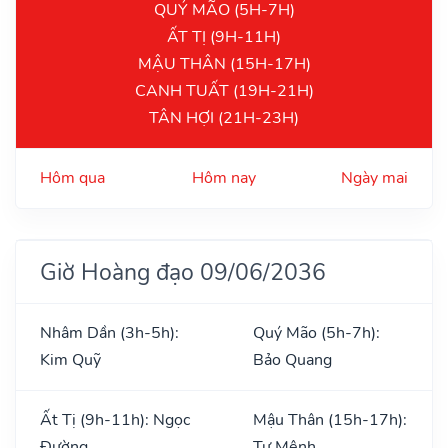
QUÝ MÃO (5H-7H)
ẤT TỊ (9H-11H)
MẬU THÂN (15H-17H)
CANH TUẤT (19H-21H)
TÂN HỢI (21H-23H)
Hôm qua
Hôm nay
Ngày mai
Giờ Hoàng đạo 09/06/2036
Nhâm Dần (3h-5h):
Quý Mão (5h-7h):
Kim Quỹ
Bảo Quang
Ất Tị (9h-11h): Ngọc
Mậu Thân (15h-17h):
Đường
Tư Mệnh