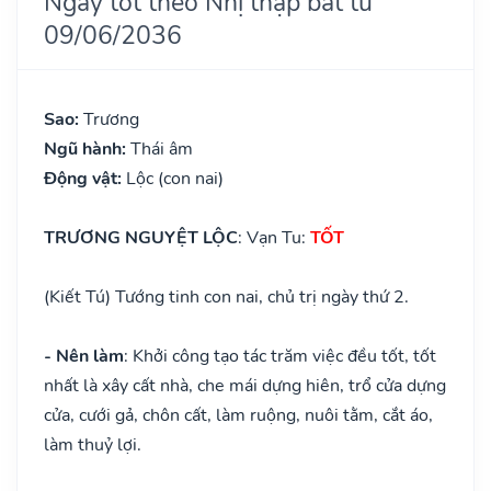
Ngày tốt theo Nhị thập bát tú
09/06/2036
Sao:
Trương
Ngũ hành:
Thái âm
Động vật:
Lộc (con nai)
TRƯƠNG NGUYỆT LỘC
: Vạn Tu:
TỐT
(Kiết Tú) Tướng tinh con nai, chủ trị ngày thứ 2.
- Nên làm
: Khởi công tạo tác trăm việc đều tốt, tốt
nhất là xây cất nhà, che mái dựng hiên, trổ cửa dựng
cửa, cưới gả, chôn cất, làm ruộng, nuôi tằm, cắt áo,
làm thuỷ lợi.