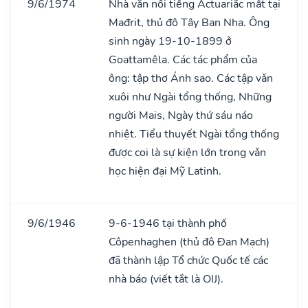
9/6/1974
Nhà văn nổi tiếng Áctuariắc mất tại
Mađrit, thủ đô Tây Ban Nha. Ông
sinh ngày 19-10-1899 ở
Goattamêla. Các tác phẩm của
ông: tập thơ Ánh sao. Các tập vǎn
xuôi như Ngài tổng thống, Những
người Mais, Ngày thứ sáu náo
nhiệt. Tiểu thuyết Ngài tổng thống
được coi là sự kiện lớn trong vǎn
học hiện đại Mỹ Latinh.
9/6/1946
9-6-1946 tại thành phố
Côpenhaghen (thủ đô Đan Mạch)
đã thành lập Tổ chức Quốc tế các
nhà báo (viết tắt là OIJ).