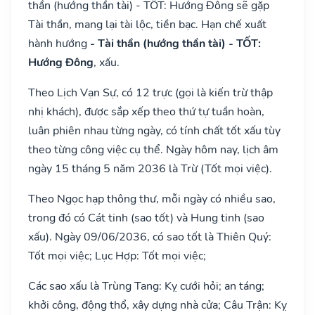
thần (hướng thần tài) - TỐT: Hướng Đông sẽ gặp
Tài thần, mang lại tài lộc, tiền bạc. Hạn chế xuất
hành hướng
- Tài thần (hướng thần tài) - TỐT:
Hướng Đông
, xấu.
Theo Lịch Vạn Sự, có 12 trực (gọi là kiến trừ thập
nhị khách), được sắp xếp theo thứ tự tuần hoàn,
luân phiên nhau từng ngày, có tính chất tốt xấu tùy
theo từng công việc cụ thể. Ngày hôm nay, lịch âm
ngày 15 tháng 5 năm 2036 là Trừ (Tốt mọi việc).
Theo Ngọc hạp thông thư, mỗi ngày có nhiều sao,
trong đó có Cát tinh (sao tốt) và Hung tinh (sao
xấu). Ngày 09/06/2036, có sao tốt là Thiên Quý:
Tốt mọi việc; Lục Hợp: Tốt mọi việc;
Các sao xấu là Trùng Tang: Kỵ cưới hỏi; an táng;
khởi công, động thổ, xây dựng nhà cửa; Câu Trận: Kỵ