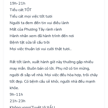
19h-21h
Tiểu cát:
TỐT
Tiểu cát mọi việc tốt tươi
Người ta đem đến tin vui điều lành
Mất của Phương Tây rành rành
Hành nhân xem đã hành trình đến nơi
Bệnh tật sửa lễ cầu trời
Mọi việc thuận lợi vui cười thật tươi..
Rất tốt lành, xuất hành giờ này thường gặp nhiều
may mắn. Buôn bán có lời. Phụ nữ có tin mừng,
người đi sắp về nhà. Mọi việc đều hòa hợp, trôi chảy
tốt đẹp. Có bệnh cầu sẽ khỏi, người nhà đều mạnh
khỏe.
9h-11h
21h-23h
Không vong/Tuyệt lộ:
XẤU