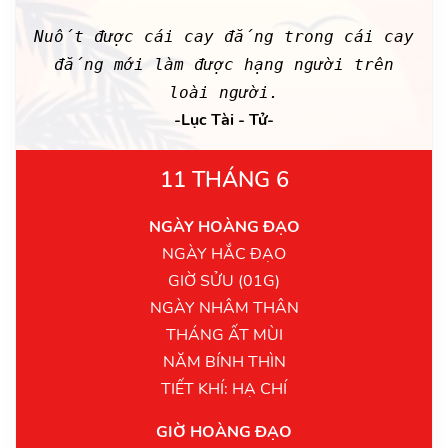
Nuốt được cái cay đắng trong cái cay
đắng mới làm được hạng người trên
loài người.
-Lục Tài - Tử-
11 THÁNG 6
NGÀY HOÀNG ĐẠO
NGÀY HẮC ĐẠO
GIỜ SỬU (01G)
NGÀY NHÂM THÂN
THÁNG ẤT MÙI
NĂM BÍNH THÌN
TIẾT KHÍ: HẠ CHÍ
GIỜ HOÀNG ĐẠO