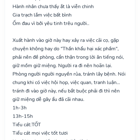
Hành nhân chưa thấy ắt là viễn chinh
Gia trạch lắm việc bất bình
Ốm đau vì bởi yêu tinh trêu người..
Xuất hành vào giờ này hay xảy ra việc cãi cọ, gặp
chuyện không hay do "Thần khẩu hại xác phầm",
phải nên đề phòng, cẩn thận trong lời ăn tiếng nói,
giữ mồm giữ miệng. Người ra đi nên hoãn lại.
Phòng người người nguyền rủa, tránh lây bệnh. Nói
chung khi có việc hội họp, việc quan, tranh luận…
tránh đi vào giờ này, nếu bắt buộc phải đi thì nên
giữ miệng dễ gây ẩu đả cãi nhau.
1h-3h
13h-15h
Tiểu cát:
TỐT
Tiểu cát mọi việc tốt tươi