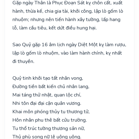
Gặp ngày Thân là Phục Đoạn Sát kỵ chôn cất, xuất
hành, thừa kế, chia gia tài, khởi công, lập lò gốm lò
nhuộm; nhưng nên tiến hành xây tường, lấp hang
lỗ, làm cầu tiêu, kết dứt điều hung hại.
Sao Quỷ gặp 16 âm lịch ngày Diệt Một kỵ làm rượu,
lập lò gốm lò nhuộm, vào làm hành chính, kỵ nhất
đi thuyền.
Quỷ tinh khởi tạo tất nhân vong,
Đường tiền bất kiến chủ nhân lang,
Mai táng thử nhật, quan lộc chí,
Nhi tôn đại đại cận quân vương.
Khai môn phóng thủy tu thương tử,
Hôn nhân phu thê bất cửu trường.
Tu thổ trúc tường thương sản nữ,
Thủ phù song nữ lệ uông uông.