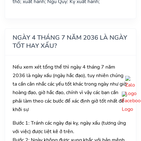
thổ; xuất hành; Ngũ Quỹ: Kỵ xuất hành;
NGÀY 4 THÁNG 7 NĂM 2036 LÀ NGÀY
TỐT HAY XẤU?
Nếu xem xét tổng thể thì ngày 4 tháng 7 năm
2036 là ngày xấu (ngày hắc đạo), tuy nhiên chúng
ta cần cân nhắc các yếu tốt khác trong ngày như giờ
hoàng đạo, giờ hắc đạo, chính vì vậy các bạn cần
phải làm theo các bước để xác định giờ tốt nhất để
khởi sự
Bước 1: Tránh các ngày đại kỵ, ngày xấu (tương ứng
với việc) được liệt kê ở trên.
Bước 2: Ngày không được xung khắc với bản mệnh