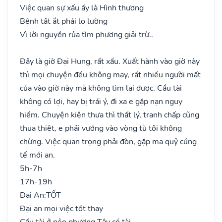
Việc quan sự xấu ấy là Hình thương
Bệnh tật ắt phải lo lường
Vì lời nguyền rủa tìm phương giải trừ..
Đây là giờ Đại Hung, rất xấu. Xuất hành vào giờ này
thì mọi chuyện đều không may, rất nhiều người mất
của vào giờ này mà không tìm lại được. Cầu tài
không có lợi, hay bị trái ý, đi xa e gặp nạn nguy
hiểm. Chuyện kiện thưa thì thất lý, tranh chấp cũng
thua thiệt, e phải vướng vào vòng tù tội không
chừng. Việc quan trọng phải đòn, gặp ma quỷ cúng
tế mới an.
5h-7h
17h-19h
Đại An:
TỐT
Đại an mọi việc tốt thay
Cầu tài ở nẻo phương Tây có tài