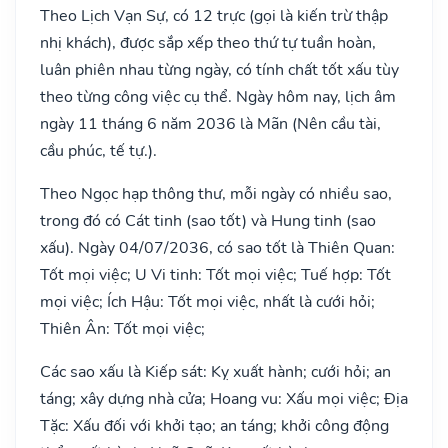
Theo Lịch Vạn Sự, có 12 trực (gọi là kiến trừ thập
nhị khách), được sắp xếp theo thứ tự tuần hoàn,
luân phiên nhau từng ngày, có tính chất tốt xấu tùy
theo từng công việc cụ thể. Ngày hôm nay, lịch âm
ngày 11 tháng 6 năm 2036 là Mãn (Nên cầu tài,
cầu phúc, tế tự.).
Theo Ngọc hạp thông thư, mỗi ngày có nhiều sao,
trong đó có Cát tinh (sao tốt) và Hung tinh (sao
xấu). Ngày 04/07/2036, có sao tốt là Thiên Quan:
Tốt mọi việc; U Vi tinh: Tốt mọi việc; Tuế hợp: Tốt
mọi việc; Ích Hậu: Tốt mọi việc, nhất là cưới hỏi;
Thiên Ân: Tốt mọi việc;
Các sao xấu là Kiếp sát: Kỵ xuất hành; cưới hỏi; an
táng; xây dựng nhà cửa; Hoang vu: Xấu mọi việc; Địa
Tặc: Xấu đối với khởi tạo; an táng; khởi công động