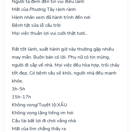
Người ta đem đến tin vui điều lành
Mất của Phương Tây rành rành
Hành nhân xem đã hành trình đến nơi
Bệnh tật sửa lễ cầu trời
Mọi việc thuận lợi vui cười thật tươi..
Rất tốt lành, xuất hành giờ này thường gặp nhiều
may mắn. Buôn bán có lời. Phụ nữ có tin mừng,
người đi sắp về nhà. Mọi việc đều hòa hợp, trôi chảy
tốt đẹp. Có bệnh cầu sẽ khỏi, người nhà đều mạnh
khỏe.
3h-5h
15h-17h
Không vong/Tuyệt lộ:
XẤU
Không vong lặng tiếng im hơi
Cầu tài bất lợi đi chơi vắng nhà
Mất của tìm chẳng thấy ra