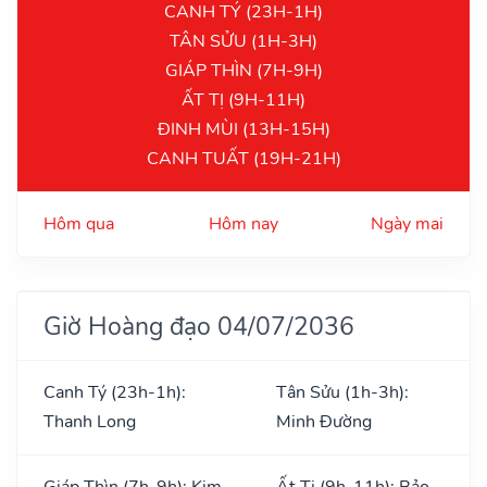
CANH TÝ (23H-1H)
TÂN SỬU (1H-3H)
GIÁP THÌN (7H-9H)
ẤT TỊ (9H-11H)
ĐINH MÙI (13H-15H)
CANH TUẤT (19H-21H)
Hôm qua
Hôm nay
Ngày mai
Giờ Hoàng đạo 04/07/2036
Canh Tý (23h-1h):
Tân Sửu (1h-3h):
Thanh Long
Minh Đường
Giáp Thìn (7h-9h): Kim
Ất Tị (9h-11h): Bảo