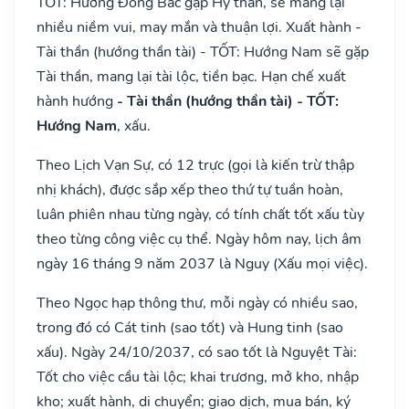
TỐT: Hướng Đông Bắc gặp Hỷ thần, sẽ mang lại
nhiều niềm vui, may mắn và thuận lợi. Xuất hành -
Tài thần (hướng thần tài) - TỐT: Hướng Nam sẽ gặp
Tài thần, mang lại tài lộc, tiền bạc. Hạn chế xuất
hành hướng
- Tài thần (hướng thần tài) - TỐT:
Hướng Nam
, xấu.
Theo Lịch Vạn Sự, có 12 trực (gọi là kiến trừ thập
nhị khách), được sắp xếp theo thứ tự tuần hoàn,
luân phiên nhau từng ngày, có tính chất tốt xấu tùy
theo từng công việc cụ thể. Ngày hôm nay, lịch âm
ngày 16 tháng 9 năm 2037 là Nguy (Xấu mọi việc).
Theo Ngọc hạp thông thư, mỗi ngày có nhiều sao,
trong đó có Cát tinh (sao tốt) và Hung tinh (sao
xấu). Ngày 24/10/2037, có sao tốt là Nguyệt Tài:
Tốt cho việc cầu tài lộc; khai trương, mở kho, nhập
kho; xuất hành, di chuyển; giao dịch, mua bán, ký