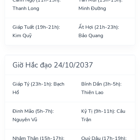
Thanh Long
Minh Đường
Giáp Tuất (19h-21h):
Ất Hợi (21h-23h):
Kim Quỹ
Bảo Quang
Giờ Hắc đạo 24/10/2037
Giáp Tý (23h-1h): Bạch
Bính Dần (3h-5h):
Hổ
Thiên Lao
Đinh Mão (5h-7h):
Kỷ Tị (9h-11h): Câu
Nguyên Vũ
Trận
Nhâm Thân (15h-17h):
Quý Dậu (17h-19h):