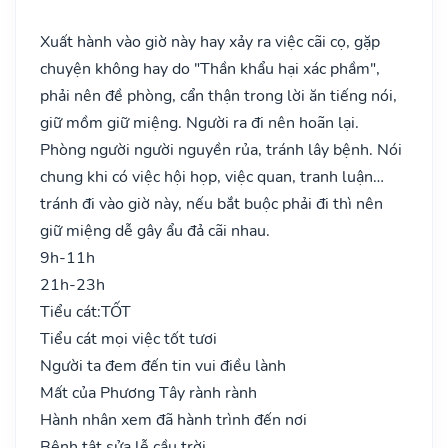
Xuất hành vào giờ này hay xảy ra việc cãi cọ, gặp
chuyện không hay do "Thần khẩu hại xác phầm",
phải nên đề phòng, cẩn thận trong lời ăn tiếng nói,
giữ mồm giữ miệng. Người ra đi nên hoãn lại.
Phòng người người nguyền rủa, tránh lây bệnh. Nói
chung khi có việc hội họp, việc quan, tranh luận…
tránh đi vào giờ này, nếu bắt buộc phải đi thì nên
giữ miệng dễ gây ẩu đả cãi nhau.
9h-11h
21h-23h
Tiểu cát:
TỐT
Tiểu cát mọi việc tốt tươi
Người ta đem đến tin vui điều lành
Mất của Phương Tây rành rành
Hành nhân xem đã hành trình đến nơi
Bệnh tật sửa lễ cầu trời