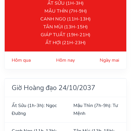
ẤT SỬU (1H-3H)
MẬU THÌN (7H-9H)
CANH NGỌ (11H-13H)
TÂN MÙI (13H-15H)
GIÁP TUẤT (19H-21H)
ẤT HỢI (21H-23H)
Hôm qua
Hôm nay
Ngày mai
Giờ Hoàng đạo 24/10/2037
Ất Sửu (1h-3h): Ngọc
Mậu Thìn (7h-9h): Tư
Đường
Mệnh
Canh Ngọ (11h-13h):
Tân Mùi (13h-15h):