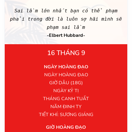
Sai lầm lớn nhất bạn có thể phạm
phải trong đời là luôn sợ hãi mình sẽ
phạm sai lầm
-Elbert Hubbard-
16 THÁNG 9
NGÀY HOÀNG ĐẠO
NGÀY HOÀNG ĐẠO
GIỜ DẬU (18G)
NGÀY KỶ TỊ
THÁNG CANH TUẤT
NĂM ĐINH TỴ
TIẾT KHÍ: SƯƠNG GIÁNG
GIỜ HOÀNG ĐẠO