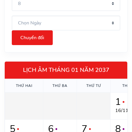
Chuyển đổi
LỊCH ÂM THÁNG 01 NĂM 2037
THỨ HAI
THỨ BA
THỨ TƯ
THỨ
1
●
16/11 
5
6
7
8
●
●
●
●