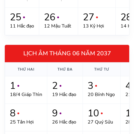
25
26
27
28
●
●
●
11 Hắc đạo
12 Mậu Tuất
13 Kỷ Hợi
14 Hắ
LỊCH ÂM THÁNG 06 NĂM 2037
THỨ HAI
THỨ BA
THỨ TƯ
T
1
2
3
4
●
●
●
18/4 Giáp Thìn
19 Hắc đạo
20 Bính Ngọ
21 
8
9
10
1
●
●
●
25 Tân Hợi
26 Hắc đạo
27 Quý Sửu
28 