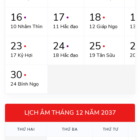
16
17
18
1
●
●
●
10 Nhâm Thìn
11 Hắc đạo
12 Giáp Ngọ
13 Ấ
23
24
25
2
●
●
●
17 Kỷ Hợi
18 Hắc đạo
19 Tân Sửu
20 H
30
●
24 Bính Ngọ
LỊCH ÂM THÁNG 12 NĂM 2037
THỨ HAI
THỨ BA
THỨ TƯ