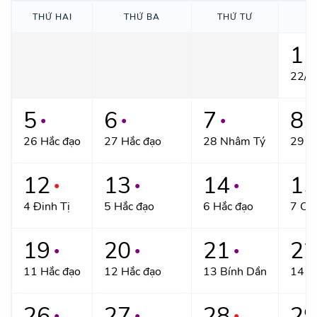
THỨ HAI
THỨ BA
THỨ TƯ
T
1
●
22/8
5
6
7
8
●
●
●
●
26 Hắc đạo
27 Hắc đạo
28 Nhâm Tý
29 H
12
13
14
15
●
●
●
4 Đinh Tị
5 Hắc đạo
6 Hắc đạo
7 Ca
19
20
21
22
●
●
●
11 Hắc đạo
12 Hắc đạo
13 Bính Dần
14 H
26
27
28
29
●
●
●