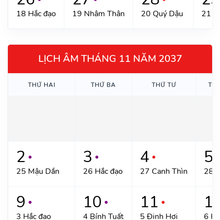
18 Hắc đạo
19 Nhâm Thân
20 Quý Dậu
21 H
LỊCH ÂM THÁNG 11 NĂM 2037
THỨ HAI
THỨ BA
THỨ TƯ
TH
2
3
4
5
●
●
●
●
25 Mậu Dần
26 Hắc đạo
27 Canh Thìn
28 T
9
10
11
1
●
●
●
3 Hắc đạo
4 Bính Tuất
5 Đinh Hợi
6 Hắ