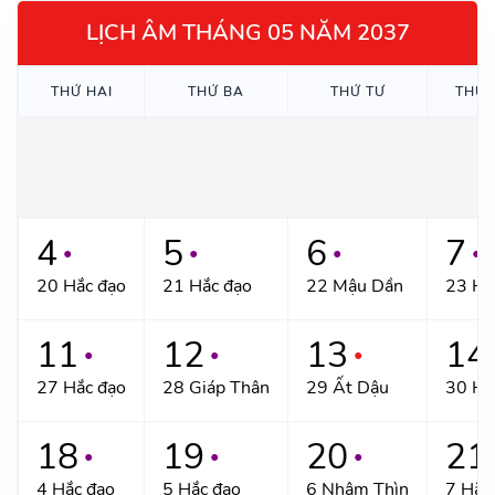
LỊCH ÂM THÁNG 05 NĂM 2037
THỨ HAI
THỨ BA
THỨ TƯ
THỨ 
4
5
6
7
●
●
●
●
20 Hắc đạo
21 Hắc đạo
22 Mậu Dần
23 Hắ
11
12
13
14
●
●
●
27 Hắc đạo
28 Giáp Thân
29 Ất Dậu
30 Hắ
18
19
20
21
●
●
●
4 Hắc đạo
5 Hắc đạo
6 Nhâm Thìn
7 Hắc