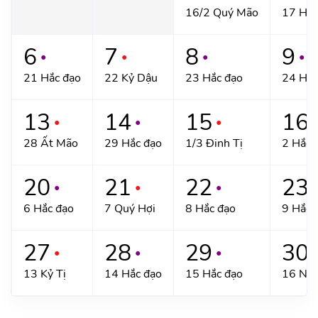
16/2 Quý Mão
17 Hắc
6
7
8
9
●
●
●
●
21 Hắc đạo
22 Kỷ Dậu
23 Hắc đạo
24 Hắc
13
14
15
16
●
●
●
●
28 Ất Mão
29 Hắc đạo
1/3 Đinh Tị
2 Hắc 
20
21
22
23
●
●
●
●
6 Hắc đạo
7 Quý Hợi
8 Hắc đạo
9 Hắc 
27
28
29
30
●
●
●
●
13 Kỷ Tị
14 Hắc đạo
15 Hắc đạo
16 Nh