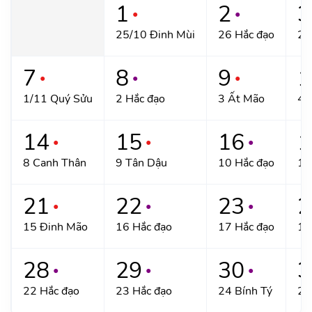
1
2
3
●
●
25/10 Đinh Mùi
26 Hắc đạo
27
7
8
9
1
●
●
●
1/11 Quý Sửu
2 Hắc đạo
3 Ất Mão
4 
14
15
16
1
●
●
●
8 Canh Thân
9 Tân Dậu
10 Hắc đạo
11
21
22
23
2
●
●
●
15 Đinh Mão
16 Hắc đạo
17 Hắc đạo
18
28
29
30
3
●
●
●
22 Hắc đạo
23 Hắc đạo
24 Bính Tý
25