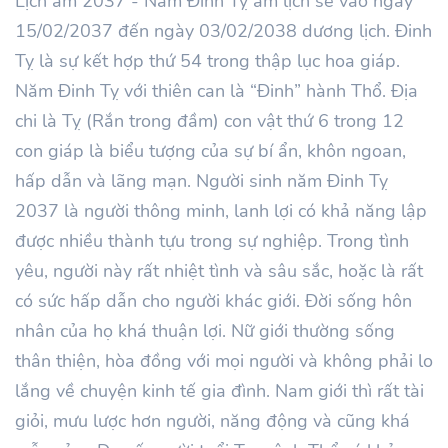
Lịch âm 2037 - Năm Đinh Tỵ âm lịch sẽ vào ngày
15/02/2037 đến ngày 03/02/2038 dương lịch. Đinh
Tỵ là sự kết hợp thứ 54 trong thập lục hoa giáp.
Năm Đinh Tỵ với thiên can là “Đinh” hành Thổ. Địa
chi là Tỵ (Rắn trong đầm) con vật thứ 6 trong 12
con giáp là biểu tượng của sự bí ẩn, khôn ngoan,
hấp dẫn và lãng mạn. Người sinh năm Đinh Tỵ
2037 là người thông minh, lanh lợi có khả năng lập
được nhiều thành tựu trong sự nghiệp. Trong tình
yêu, người này rất nhiệt tình và sâu sắc, hoặc là rất
có sức hấp dẫn cho người khác giới. Đời sống hôn
nhân của họ khá thuận lợi. Nữ giới thường sống
thân thiện, hòa đồng với mọi người và không phải lo
lắng về chuyện kinh tế gia đình. Nam giới thì rất tài
giỏi, mưu lược hơn người, năng động và cũng khá