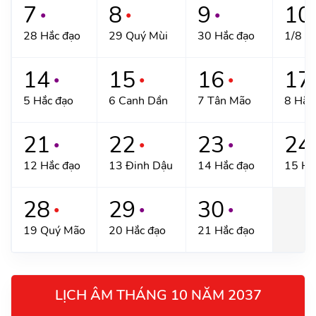
7
8
9
10
●
●
●
28 Hắc đạo
29 Quý Mùi
30 Hắc đạo
1/8 Ấ
14
15
16
17
●
●
●
5 Hắc đạo
6 Canh Dần
7 Tân Mão
8 Hắc
21
22
23
24
●
●
●
12 Hắc đạo
13 Đinh Dậu
14 Hắc đạo
15 Hắ
28
29
30
●
●
●
19 Quý Mão
20 Hắc đạo
21 Hắc đạo
LỊCH ÂM THÁNG 10 NĂM 2037