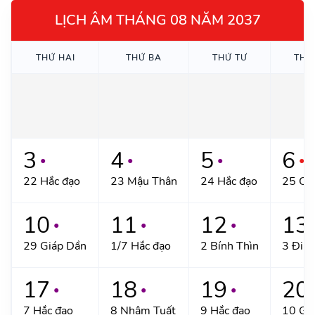
LỊCH ÂM THÁNG 08 NĂM 2037
THỨ HAI
THỨ BA
THỨ TƯ
THỨ
3
4
5
6
●
●
●
●
22 Hắc đạo
23 Mậu Thân
24 Hắc đạo
25 Ca
10
11
12
13
●
●
●
29 Giáp Dần
1/7 Hắc đạo
2 Bính Thìn
3 Đinh
17
18
19
20
●
●
●
7 Hắc đạo
8 Nhâm Tuất
9 Hắc đạo
10 Giá