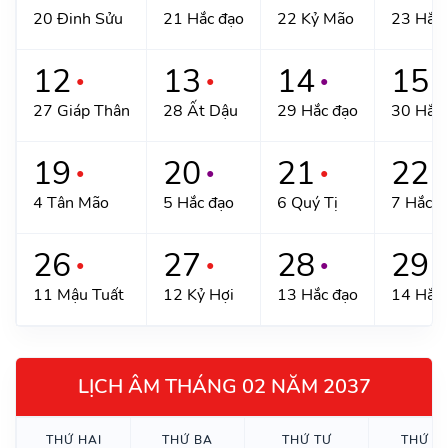
20 Đinh Sửu
21 Hắc đạo
22 Kỷ Mão
23 Hắc 
12
13
14
15
●
●
●
●
27 Giáp Thân
28 Ất Dậu
29 Hắc đạo
30 Hắc 
19
20
21
22
●
●
●
●
4 Tân Mão
5 Hắc đạo
6 Quý Tị
7 Hắc đ
26
27
28
29
●
●
●
●
11 Mậu Tuất
12 Kỷ Hợi
13 Hắc đạo
14 Hắc 
LỊCH ÂM THÁNG 02 NĂM 2037
THỨ HAI
THỨ BA
THỨ TƯ
THỨ N