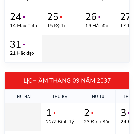
24
25
26
27
●
●
●
14 Mậu Thìn
15 Kỷ Tị
16 Hắc đạo
17 Tâ
31
●
21 Hắc đạo
LỊCH ÂM THÁNG 09 NĂM 2037
THỨ HAI
THỨ BA
THỨ TƯ
THỨ 
1
2
3
●
●
●
22/7 Bính Tý
23 Đinh Sửu
24 Hắ