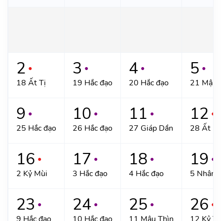
2
3
4
5
●
●
●
●
18 Ất Tị
19 Hắc đạo
20 Hắc đạo
21 Mậu 
9
10
11
12
●
●
●
●
25 Hắc đạo
26 Hắc đạo
27 Giáp Dần
28 Ất M
16
17
18
19
●
●
●
●
2 Kỷ Mùi
3 Hắc đạo
4 Hắc đạo
5 Nhâm 
23
24
25
26
●
●
●
●
9 Hắc đạo
10 Hắc đạo
11 Mậu Thìn
12 Kỷ Tị