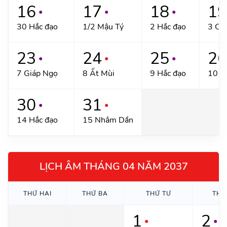
16
17
18
19
●
●
●
30 Hắc đạo
1/2 Mậu Tý
2 Hắc đạo
3 Ca
23
24
25
26
●
●
●
7 Giáp Ngọ
8 Ất Mùi
9 Hắc đạo
10 Đ
30
31
●
●
14 Hắc đạo
15 Nhâm Dần
LỊCH ÂM THÁNG 04 NĂM 2037
THỨ HAI
THỨ BA
THỨ TƯ
THỨ
1
2
●
●