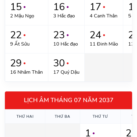
15
16
17
1
●
●
●
2 Mậu Ngọ
3 Hắc đạo
4 Canh Thân
5 T
22
23
24
2
●
●
●
9 Ất Sửu
10 Hắc đạo
11 Đinh Mão
12 
29
30
●
●
16 Nhâm Thân
17 Quý Dậu
LỊCH ÂM THÁNG 07 NĂM 2037
THỨ HAI
THỨ BA
THỨ TƯ
TH
1
2
●
●