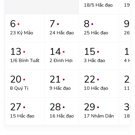
18/5 Hắc đạo
19 H
6
7
8
9
●
●
●
●
23 Kỷ Mão
24 Hắc đạo
25 Hắc đạo
26 N
13
14
15
1
●
●
●
1/6 Bính Tuất
2 Đinh Hợi
3 Hắc đạo
4 Hắ
20
21
22
2
●
●
●
8 Quý Tị
9 Hắc đạo
10 Hắc đạo
11 B
27
28
29
3
●
●
●
15 Hắc đạo
16 Hắc đạo
17 Nhâm Dần
18 Q