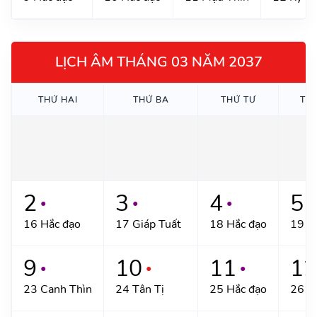
LỊCH ÂM THÁNG 03 NĂM 2037
THỨ HAI
THỨ BA
THỨ TƯ
TH
2
3
4
5
●
●
●
●
16 Hắc đạo
17 Giáp Tuất
18 Hắc đạo
19 B
9
10
11
12
●
●
●
23 Canh Thìn
24 Tân Tị
25 Hắc đạo
26 Q