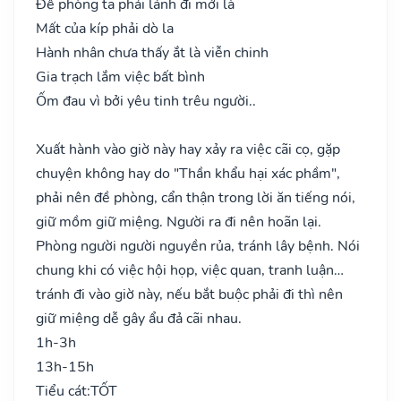
Đề phòng ta phải lánh đi mới là
Mất của kíp phải dò la
Hành nhân chưa thấy ắt là viễn chinh
Gia trạch lắm việc bất bình
Ốm đau vì bởi yêu tinh trêu người..
Xuất hành vào giờ này hay xảy ra việc cãi cọ, gặp
chuyện không hay do "Thần khẩu hại xác phầm",
phải nên đề phòng, cẩn thận trong lời ăn tiếng nói,
giữ mồm giữ miệng. Người ra đi nên hoãn lại.
Phòng người người nguyền rủa, tránh lây bệnh. Nói
chung khi có việc hội họp, việc quan, tranh luận…
tránh đi vào giờ này, nếu bắt buộc phải đi thì nên
giữ miệng dễ gây ẩu đả cãi nhau.
1h-3h
13h-15h
Tiểu cát:
TỐT