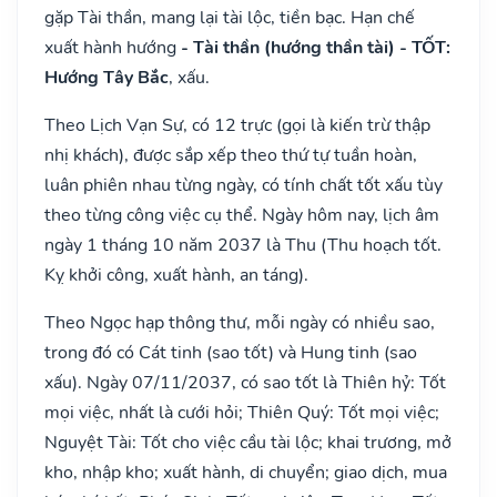
gặp Tài thần, mang lại tài lộc, tiền bạc. Hạn chế
xuất hành hướng
- Tài thần (hướng thần tài) - TỐT:
Hướng Tây Bắc
, xấu.
Theo Lịch Vạn Sự, có 12 trực (gọi là kiến trừ thập
nhị khách), được sắp xếp theo thứ tự tuần hoàn,
luân phiên nhau từng ngày, có tính chất tốt xấu tùy
theo từng công việc cụ thể. Ngày hôm nay, lịch âm
ngày 1 tháng 10 năm 2037 là Thu (Thu hoạch tốt.
Kỵ khởi công, xuất hành, an táng).
Theo Ngọc hạp thông thư, mỗi ngày có nhiều sao,
trong đó có Cát tinh (sao tốt) và Hung tinh (sao
xấu). Ngày 07/11/2037, có sao tốt là Thiên hỷ: Tốt
mọi việc, nhất là cưới hỏi; Thiên Quý: Tốt mọi việc;
Nguyệt Tài: Tốt cho việc cầu tài lộc; khai trương, mở
kho, nhập kho; xuất hành, di chuyển; giao dịch, mua