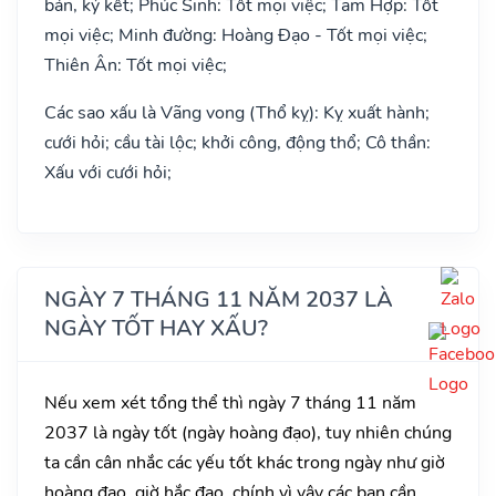
bán, ký kết; Phúc Sinh: Tốt mọi việc; Tam Hợp: Tốt
mọi việc; Minh đường: Hoàng Đạo - Tốt mọi việc;
Thiên Ân: Tốt mọi việc;
Các sao xấu là Vãng vong (Thổ kỵ): Kỵ xuất hành;
cưới hỏi; cầu tài lộc; khởi công, động thổ; Cô thần:
Xấu với cưới hỏi;
NGÀY 7 THÁNG 11 NĂM 2037 LÀ
NGÀY TỐT HAY XẤU?
Nếu xem xét tổng thể thì ngày 7 tháng 11 năm
2037 là ngày tốt (ngày hoàng đạo), tuy nhiên chúng
ta cần cân nhắc các yếu tốt khác trong ngày như giờ
hoàng đạo, giờ hắc đạo, chính vì vậy các bạn cần