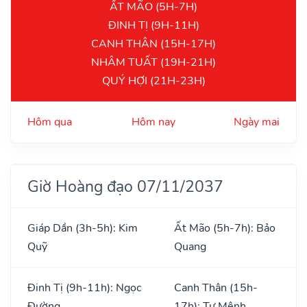
ẤT MÃO (5H-7H)
ĐINH TỊ (9H-11H)
CANH THÂN (15H-17H)
NHÂM TUẤT (19H-21H)
QUÝ HỢI (21H-23H)
Hôm qua
Hôm nay
Ngày mai
Giờ Hoàng đạo 07/11/2037
Giáp Dần (3h-5h): Kim
Ất Mão (5h-7h): Bảo
Quỹ
Quang
Đinh Tị (9h-11h): Ngọc
Canh Thân (15h-
Đường
17h): Tư Mệnh