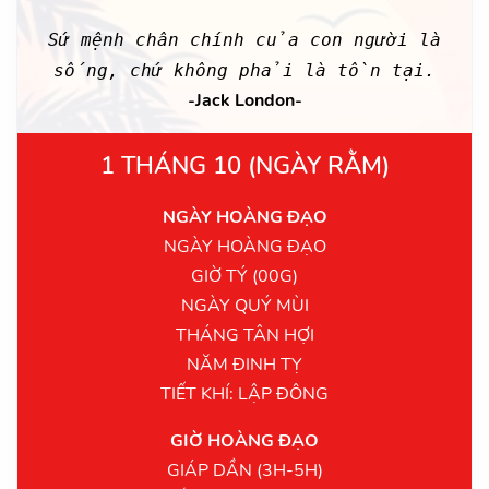
Sứ mệnh chân chính của con người là
sống, chứ không phải là tồn tại.
-Jack London-
1 THÁNG 10 (NGÀY RẰM)
NGÀY HOÀNG ĐẠO
NGÀY HOÀNG ĐẠO
GIỜ TÝ (00G)
NGÀY QUÝ MÙI
THÁNG TÂN HỢI
NĂM ĐINH TỴ
TIẾT KHÍ: LẬP ĐÔNG
GIỜ HOÀNG ĐẠO
GIÁP DẦN (3H-5H)