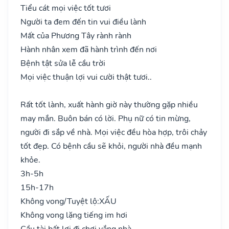
Tiểu cát mọi việc tốt tươi
Người ta đem đến tin vui điều lành
Mất của Phương Tây rành rành
Hành nhân xem đã hành trình đến nơi
Bệnh tật sửa lễ cầu trời
Mọi việc thuận lợi vui cười thật tươi..
Rất tốt lành, xuất hành giờ này thường gặp nhiều
may mắn. Buôn bán có lời. Phụ nữ có tin mừng,
người đi sắp về nhà. Mọi việc đều hòa hợp, trôi chảy
tốt đẹp. Có bệnh cầu sẽ khỏi, người nhà đều mạnh
khỏe.
3h-5h
15h-17h
Không vong/Tuyệt lộ:
XẤU
Không vong lặng tiếng im hơi
Cầu tài bất lợi đi chơi vắng nhà