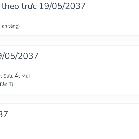
 theo trực 19/05/2037
, an táng)
9/05/2037
t Sửu, Ất Mùi
Tân Tị
37