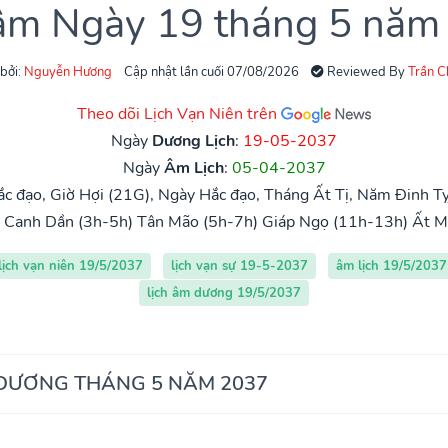
 âm Ngày 19 tháng 5 năm
 bởi:
Nguyễn Hương
Cập nhật lần cuối 07/08/2026
Reviewed By
Trần 
Theo dõi Lịch Vạn Niên trên
Ngày
Dương Lịch
:
19-05-2037
Ngày
Âm Lịch
:
05-04-2037
c đạo, Giờ Hợi (21G), Ngày Hắc đạo, Tháng Ất Tị, Năm Đinh Tỵ
Canh Dần (3h-5h)
Tân Mão (5h-7h)
Giáp Ngọ (11h-13h)
Ất M
lịch vạn niên 19/5/2037
lịch vạn sự 19-5-2037
âm lịch 19/5/2037
lịch âm dương 19/5/2037
 DƯƠNG THÁNG 5 NĂM 2037