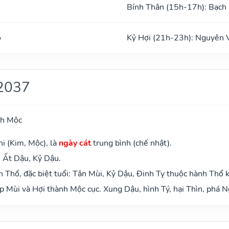
Bính Thân (15h-17h): Bạch
o
Kỷ Hợi (21h-23h): Nguyên 
2037
ch Mộc
i (Kim, Mộc), là
ngày cát
trung bình (chế nhật).
 Ất Dậu, Kỷ Dậu.
Thổ, đặc biệt tuổi: Tân Mùi, Kỷ Dậu, Đinh Tỵ thuộc hành Thổ 
 Mùi và Hợi thành Mộc cục. Xung Dậu, hình Tý, hại Thìn, phá N