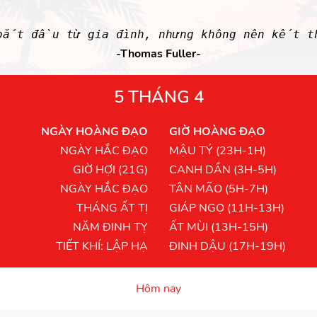
 bắt đầu từ gia đình, nhưng không nên kết t
-Thomas Fuller-
5 THÁNG 4
NGÀY HOÀNG ĐẠO
GIỜ HOÀNG ĐẠO
NGÀY HẮC ĐẠO
MẬU TÝ (23H-1H)
GIỜ HỢI (21G)
CANH DẦN (3H-5H)
NGÀY HẮC ĐẠO
TÂN MÃO (5H-7H)
THÁNG ẤT TỊ
GIÁP NGỌ (11H-13H)
NĂM ĐINH TỴ
ẤT MÙI (13H-15H)
TIẾT KHÍ: LẬP HẠ
ĐINH DẬU (17H-19H)
Hôm nay