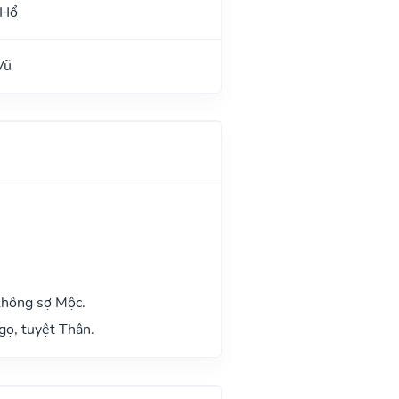
 Hổ
Vũ
không sợ Mộc.
gọ, tuyệt Thân.