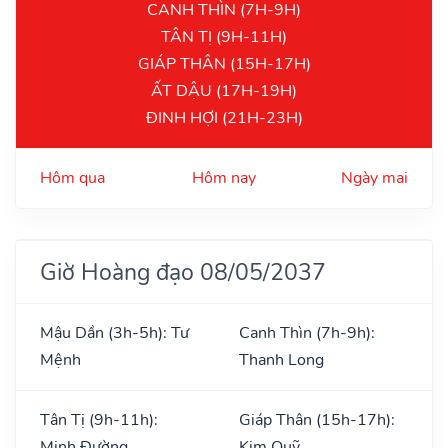
CANH THÌN (7H-9H)
TÂN TỊ (9H-11H)
GIÁP THÂN (15H-17H)
ẤT DẬU (17H-19H)
ĐINH HỢI (21H-23H)
Hôm qua
Hôm nay
Ngày mai
Giờ Hoàng đạo 08/05/2037
Mậu Dần (3h-5h): Tư
Canh Thìn (7h-9h):
Mệnh
Thanh Long
Tân Tị (9h-11h):
Giáp Thân (15h-17h):
Minh Đường
Kim Quỹ