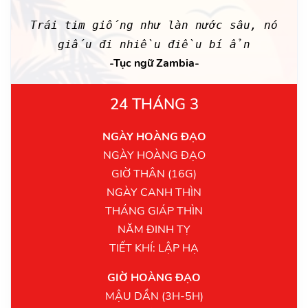
Trái tim giống như làn nước sâu, nó
giấu đi nhiều điều bí ẩn
-Tục ngữ Zambia-
24 THÁNG 3
NGÀY HOÀNG ĐẠO
NGÀY HOÀNG ĐẠO
GIỜ THÂN (16G)
NGÀY CANH THÌN
THÁNG GIÁP THÌN
NĂM ĐINH TỴ
TIẾT KHÍ: LẬP HẠ
GIỜ HOÀNG ĐẠO
MẬU DẦN (3H-5H)