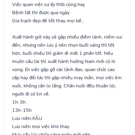
Việc quan việc sự ấy thời cùng hay
Bệnh tật thì được qua ngày
Gia trạch đẹp đẽ tốt thay mọi bề..
Xuất hành giờ này sẽ gặp nhiều điềm lành, niềm vui
đến, nhưng nên lưu ý nên chọn buổi sáng thì tốt
hơn, buổi chiều thì giảm đi mất 1 phần tốt. Nếu
muốn cầu tài thì xuất hành hướng Nam mới có hi
vọng. Đi việc gặp gỡ các lãnh đạo, quan chức cao
cấp hay đối tác thì gặp nhiều may mắn, mọi việc êm
xuôi, không cần lo lắng. Chăn nuôi đều thuận lợi,
người đi có tin về.
1h-3h
13h-15h
Lưu niên:
XẤU
Lưu niên mọi việc khó thay
Mưu cầu lúc chửa sáng ngày mới nên