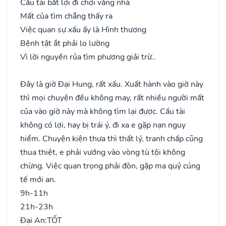
Cầu tài bất lợi đi chơi vắng nhà
Mất của tìm chẳng thấy ra
Việc quan sự xấu ấy là Hình thương
Bệnh tật ắt phải lo lường
Vì lời nguyền rủa tìm phương giải trừ..
Đây là giờ Đại Hung, rất xấu. Xuất hành vào giờ này
thì mọi chuyện đều không may, rất nhiều người mất
của vào giờ này mà không tìm lại được. Cầu tài
không có lợi, hay bị trái ý, đi xa e gặp nạn nguy
hiểm. Chuyện kiện thưa thì thất lý, tranh chấp cũng
thua thiệt, e phải vướng vào vòng tù tội không
chừng. Việc quan trọng phải đòn, gặp ma quỷ cúng
tế mới an.
9h-11h
21h-23h
Đại An:
TỐT