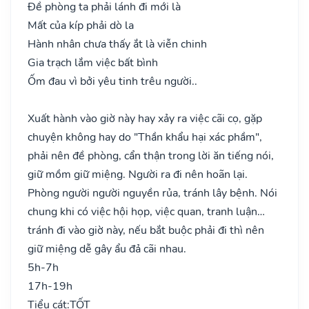
Đề phòng ta phải lánh đi mới là
Mất của kíp phải dò la
Hành nhân chưa thấy ắt là viễn chinh
Gia trạch lắm việc bất bình
Ốm đau vì bởi yêu tinh trêu người..
Xuất hành vào giờ này hay xảy ra việc cãi cọ, gặp
chuyện không hay do "Thần khẩu hại xác phầm",
phải nên đề phòng, cẩn thận trong lời ăn tiếng nói,
giữ mồm giữ miệng. Người ra đi nên hoãn lại.
Phòng người người nguyền rủa, tránh lây bệnh. Nói
chung khi có việc hội họp, việc quan, tranh luận…
tránh đi vào giờ này, nếu bắt buộc phải đi thì nên
giữ miệng dễ gây ẩu đả cãi nhau.
5h-7h
17h-19h
Tiểu cát:
TỐT