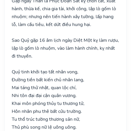
Gặp ngày Thân là Phục Đoạn Sát kỵ chôn cất, xuất
hành, thừa kế, chia gia tài, khởi công, lập lò gốm lò
nhuộm; nhưng nên tiến hành xây tường, lấp hang
lỗ, làm cầu tiêu, kết dứt điều hung hại.
Sao Quỷ gặp 16 âm lịch ngày Diệt Một kỵ làm rượu,
lập lò gốm lò nhuộm, vào làm hành chính, kỵ nhất
đi thuyền.
Quỷ tinh khởi tạo tất nhân vong,
Đường tiền bất kiến chủ nhân lang,
Mai táng thử nhật, quan lộc chí,
Nhi tôn đại đại cận quân vương.
Khai môn phóng thủy tu thương tử,
Hôn nhân phu thê bất cửu trường.
Tu thổ trúc tường thương sản nữ,
Thủ phù song nữ lệ uông uông.