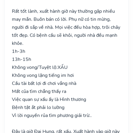
Rất tốt lành, xuất hành giờ này thường gặp nhiều
may mắn. Buôn bán có lời. Phụ nữ có tin mừng,
người đi sắp về nhà. Mọi việc đều hòa hợp, trôi chảy
tốt đẹp. Có bệnh cầu sẽ khỏi, người nhà đều mạnh
khỏe.
1h-3h
13h-15h
Không vong/Tuyệt lộ:
XẤU
Không vong lặng tiếng im hơi
Cầu tài bất lợi đi chơi vắng nhà
Mất của tìm chẳng thấy ra
Việc quan sự xấu ấy là Hình thương
Bệnh tật ắt phải lo lường
Vì lời nguyền rủa tìm phương giải trừ..
Đây là giờ Đại Hung, rất xấu. Xuất hành vào giờ này