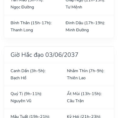
Ngọc Đường
Tư Mệnh
Bính Thân (15h-17h):
Đinh Dậu (17h-19h):
Thanh Long
Minh Đường
Giờ Hắc đạo 03/06/2037
Canh Dần (3h-5h):
Nhâm Thìn (7h-9h):
Bạch Hổ
Thiên Lao
Quý Tị (9h-11h):
Ất Mùi (13h-15h):
Nguyên Vũ
Câu Trận
Mậu Tuất (19h-21h):
Kỷ Hợi (21h-23h):