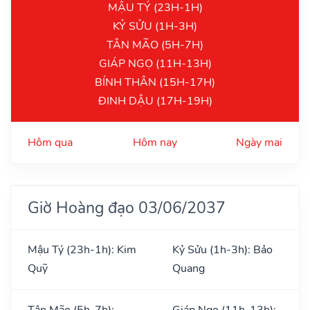
MẬU TÝ (23H-1H)
KỶ SỬU (1H-3H)
TÂN MÃO (5H-7H)
GIÁP NGỌ (11H-13H)
BÍNH THÂN (15H-17H)
ĐINH DẬU (17H-19H)
Hôm qua
Hôm nay
Ngày mai
Giờ Hoàng đạo 03/06/2037
Mậu Tý (23h-1h): Kim
Kỷ Sửu (1h-3h): Bảo
Quỹ
Quang
Tân Mão (5h-7h):
Giáp Ngọ (11h-13h):