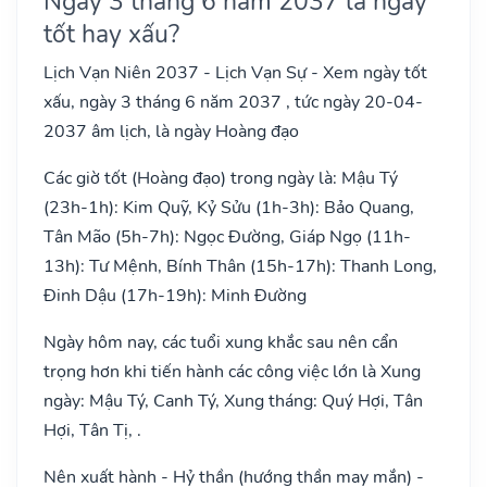
Ngày 3 tháng 6 năm 2037 là ngày
tốt hay xấu?
Lịch Vạn Niên 2037 - Lịch Vạn Sự - Xem ngày tốt
xấu, ngày 3 tháng 6 năm 2037 , tức ngày 20-04-
2037 âm lịch, là ngày Hoàng đạo
Các giờ tốt (Hoàng đạo) trong ngày là: Mậu Tý
(23h-1h): Kim Quỹ, Kỷ Sửu (1h-3h): Bảo Quang,
Tân Mão (5h-7h): Ngọc Đường, Giáp Ngọ (11h-
13h): Tư Mệnh, Bính Thân (15h-17h): Thanh Long,
Đinh Dậu (17h-19h): Minh Đường
Ngày hôm nay, các tuổi xung khắc sau nên cẩn
trọng hơn khi tiến hành các công việc lớn là Xung
ngày: Mậu Tý, Canh Tý, Xung tháng: Quý Hợi, Tân
Hợi, Tân Tị, .
Nên xuất hành - Hỷ thần (hướng thần may mắn) -