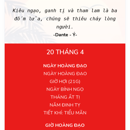
Kiêu ngạo, ganh tị và tham lam là ba
đốm lửa, chúng sẽ thiêu cháy lòng
người.
-Dante - Ý-
20 THÁNG 4
NGÀY HOÀNG ĐẠO
NGÀY HOÀNG ĐẠO
GIỜ HỢI (21G)
NGÀY BÍNH NGỌ
THÁNG ẤT TỊ
NĂM ĐINH TỴ
TIẾT KHÍ: TIỂU MÃN
GIỜ HOÀNG ĐẠO