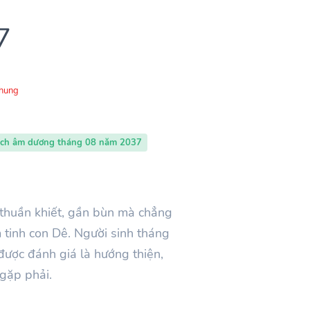
7
Chung
ịch âm dương tháng 08 năm 2037
 thuần khiết, gần bùn mà chẳng
m tinh con Dê. Người sinh tháng
được đánh giá là hướng thiện,
gặp phải.