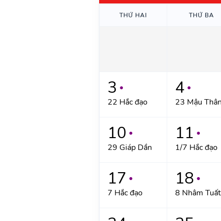
THỨ HAI
THỨ BA
3
4
●
●
22 Hắc đạo
23 Mậu Thâ
10
11
●
●
29 Giáp Dần
1/7 Hắc đạo
17
18
●
●
7 Hắc đạo
8 Nhâm Tuất