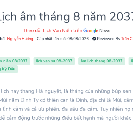
Lịch âm tháng 8 năm 203
Theo dõi Lịch Vạn Niên trên
 bởi:
Nguyễn Hương
Cập nhật lần cuối 08/08/2026
Reviewed By
Trần 
ạn niên 08/2037
lịch vạn sự 08-2037
âm lịch tháng 08-2037
l
g Kỷ Dậu
lịch hay tháng Hà nguyệt, là tháng của những búp sen
ùi năm Đinh Tỵ có thiên can là Đinh, địa chi là Mùi, cầ
u tình cảm và cả ưu phiền, đa sầu đa cảm. Tuy nhiên họ 
g dễ cảm động trước những điều bất hạnh mà người khác 