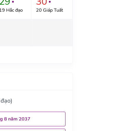
29
30
●
●
19 Hắc đạo
20 Giáp Tuất
 đạo)
ng 8 năm 2037