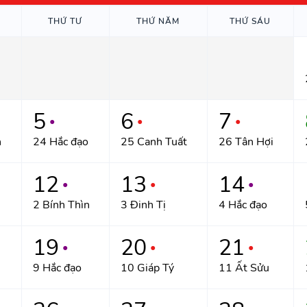
THỨ TƯ
THỨ NĂM
THỨ SÁU
5
6
7
●
●
●
n
24 Hắc đạo
25 Canh Tuất
26 Tân Hợi
12
13
14
●
●
●
2 Bính Thìn
3 Đinh Tị
4 Hắc đạo
19
20
21
●
●
●
9 Hắc đạo
10 Giáp Tý
11 Ất Sửu