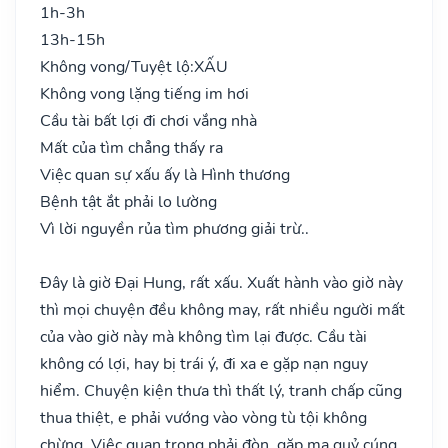
1h-3h
13h-15h
Không vong/Tuyệt lộ:
XẤU
Không vong lặng tiếng im hơi
Cầu tài bất lợi đi chơi vắng nhà
Mất của tìm chẳng thấy ra
Việc quan sự xấu ấy là Hình thương
Bệnh tật ắt phải lo lường
Vì lời nguyền rủa tìm phương giải trừ..
Đây là giờ Đại Hung, rất xấu. Xuất hành vào giờ này
thì mọi chuyện đều không may, rất nhiều người mất
của vào giờ này mà không tìm lại được. Cầu tài
không có lợi, hay bị trái ý, đi xa e gặp nạn nguy
hiểm. Chuyện kiện thưa thì thất lý, tranh chấp cũng
thua thiệt, e phải vướng vào vòng tù tội không
chừng. Việc quan trọng phải đòn, gặp ma quỷ cúng