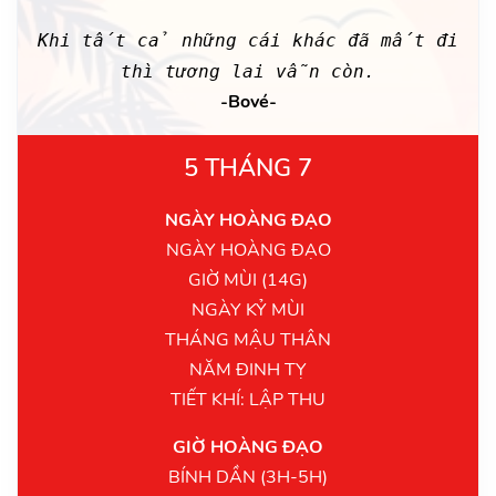
Khi tất cả những cái khác đã mất đi
thì tương lai vẫn còn.
-Bové-
5 THÁNG 7
NGÀY HOÀNG ĐẠO
NGÀY HOÀNG ĐẠO
GIỜ MÙI (14G)
NGÀY KỶ MÙI
THÁNG MẬU THÂN
NĂM ĐINH TỴ
TIẾT KHÍ: LẬP THU
GIỜ HOÀNG ĐẠO
BÍNH DẦN (3H-5H)