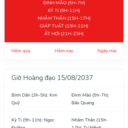
ĐINH MÃO (5H-7H)
KỶ TỊ (9H-11H)
NHÂM THÂN (15H-17H)
GIÁP TUẤT (19H-21H)
ẤT HỢI (21H-23H)
Hôm qua
Hôm nay
Ngày mai
Giờ Hoàng đạo 15/08/2037
Bính Dần (3h-5h): Kim
Đinh Mão (5h-7h):
Quỹ
Bảo Quang
Kỷ Tị (9h-11h): Ngọc
Nhâm Thân (15h-
Đường
17h): Tư Mệnh