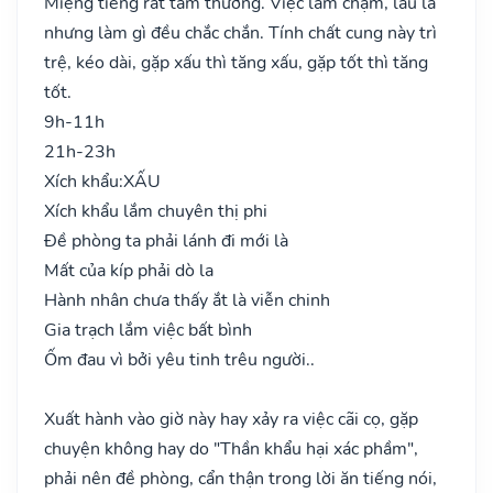
Miệng tiếng rất tầm thường. Việc làm chậm, lâu la
nhưng làm gì đều chắc chắn. Tính chất cung này trì
trệ, kéo dài, gặp xấu thì tăng xấu, gặp tốt thì tăng
tốt.
9h-11h
21h-23h
Xích khẩu:
XẤU
Xích khẩu lắm chuyên thị phi
Đề phòng ta phải lánh đi mới là
Mất của kíp phải dò la
Hành nhân chưa thấy ắt là viễn chinh
Gia trạch lắm việc bất bình
Ốm đau vì bởi yêu tinh trêu người..
Xuất hành vào giờ này hay xảy ra việc cãi cọ, gặp
chuyện không hay do "Thần khẩu hại xác phầm",
phải nên đề phòng, cẩn thận trong lời ăn tiếng nói,