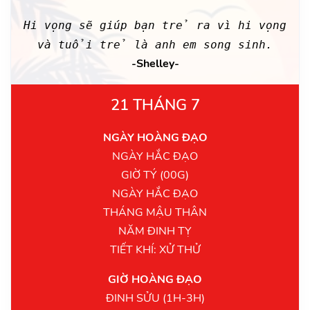
Hi vọng sẽ giúp bạn trẻ ra vì hi vọng
và tuổi trẻ là anh em song sinh.
-Shelley-
21 THÁNG 7
NGÀY HOÀNG ĐẠO
NGÀY HẮC ĐẠO
GIỜ TÝ (00G)
NGÀY HẮC ĐẠO
THÁNG MẬU THÂN
NĂM ĐINH TỴ
TIẾT KHÍ: XỬ THỬ
GIỜ HOÀNG ĐẠO
ĐINH SỬU (1H-3H)