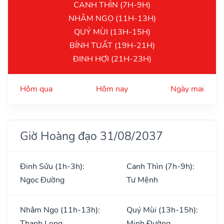
CANH THÌN (7H-9H)
NHÂM NGỌ (11H-13H)
QUÝ MÙI (13H-15H)
BÍNH TUẤT (19H-21H)
ĐINH HỢI (21H-23H)
Hôm qua
Hôm nay
Ngày mai
Giờ Hoàng đạo 31/08/2037
Đinh Sửu (1h-3h):
Canh Thìn (7h-9h):
Ngọc Đường
Tư Mệnh
Nhâm Ngọ (11h-13h):
Quý Mùi (13h-15h):
Thanh Long
Minh Đường