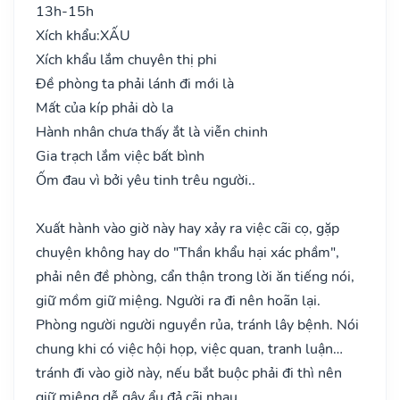
13h-15h
Xích khẩu:
XẤU
Xích khẩu lắm chuyên thị phi
Đề phòng ta phải lánh đi mới là
Mất của kíp phải dò la
Hành nhân chưa thấy ắt là viễn chinh
Gia trạch lắm việc bất bình
Ốm đau vì bởi yêu tinh trêu người..
Xuất hành vào giờ này hay xảy ra việc cãi cọ, gặp
chuyện không hay do "Thần khẩu hại xác phầm",
phải nên đề phòng, cẩn thận trong lời ăn tiếng nói,
giữ mồm giữ miệng. Người ra đi nên hoãn lại.
Phòng người người nguyền rủa, tránh lây bệnh. Nói
chung khi có việc hội họp, việc quan, tranh luận…
tránh đi vào giờ này, nếu bắt buộc phải đi thì nên
giữ miệng dễ gây ẩu đả cãi nhau.