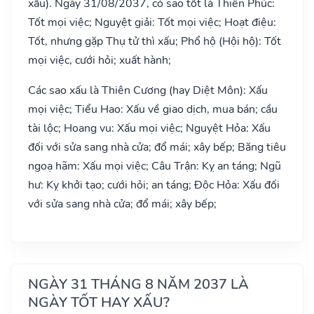
xấu). Ngày 31/08/2037, có sao tốt là Thiên Phúc:
Tốt mọi việc; Nguyệt giải: Tốt mọi việc; Hoạt điệu:
Tốt, nhưng gặp Thụ tử thì xấu; Phổ hộ (Hội hộ): Tốt
mọi việc, cưới hỏi; xuất hành;
Các sao xấu là Thiên Cương (hay Diệt Môn): Xấu
mọi việc; Tiểu Hao: Xấu về giao dịch, mua bán; cầu
tài lộc; Hoang vu: Xấu mọi việc; Nguyệt Hỏa: Xấu
đối với sửa sang nhà cửa; đổ mái; xây bếp; Băng tiêu
ngoạ hãm: Xấu mọi việc; Câu Trận: Kỵ an táng; Ngũ
hư: Kỵ khởi tạo; cưới hỏi; an táng; Độc Hỏa: Xấu đối
với sửa sang nhà cửa; đổ mái; xây bếp;
NGÀY 31 THÁNG 8 NĂM 2037 LÀ
NGÀY TỐT HAY XẤU?