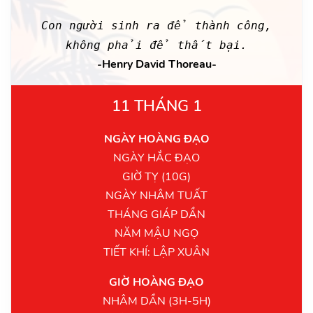
Con người sinh ra để thành công,
không phải để thất bại.
-Henry David Thoreau-
11 THÁNG 1
NGÀY HOÀNG ĐẠO
NGÀY HẮC ĐẠO
GIỜ TỴ (10G)
NGÀY NHÂM TUẤT
THÁNG GIÁP DẦN
NĂM MẬU NGỌ
TIẾT KHÍ: LẬP XUÂN
GIỜ HOÀNG ĐẠO
NHÂM DẦN (3H-5H)