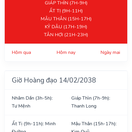
GIÁP THÌN (7H-9H)
ẤT TỊ (9H-11H)
MẬU THÂN (15H-17H)
KỶ DẬU (17H-19H)
TÂN HỢI (21H-23H)
Hôm qua
Hôm nay
Ngày mai
Giờ Hoàng đạo 14/02/2038
Nhâm Dần (3h-5h):
Giáp Thìn (7h-9h):
Tư Mệnh
Thanh Long
Ất Tị (9h-11h): Minh
Mậu Thân (15h-17h):
Đường
Kim Quỹ