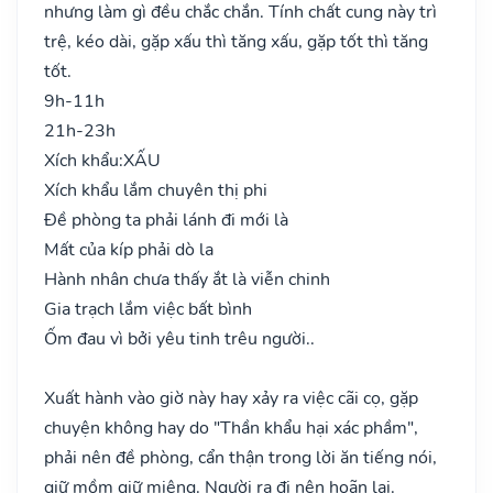
nhưng làm gì đều chắc chắn. Tính chất cung này trì
trệ, kéo dài, gặp xấu thì tăng xấu, gặp tốt thì tăng
tốt.
9h-11h
21h-23h
Xích khẩu:
XẤU
Xích khẩu lắm chuyên thị phi
Đề phòng ta phải lánh đi mới là
Mất của kíp phải dò la
Hành nhân chưa thấy ắt là viễn chinh
Gia trạch lắm việc bất bình
Ốm đau vì bởi yêu tinh trêu người..
Xuất hành vào giờ này hay xảy ra việc cãi cọ, gặp
chuyện không hay do "Thần khẩu hại xác phầm",
phải nên đề phòng, cẩn thận trong lời ăn tiếng nói,
giữ mồm giữ miệng. Người ra đi nên hoãn lại.