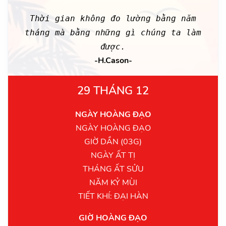
Thời gian không đo lường bằng năm
tháng mà bằng những gì chúng ta làm
được.
-H.Cason-
29 THÁNG 12
NGÀY HOÀNG ĐẠO
NGÀY HOÀNG ĐẠO
GIỜ DẦN (03G)
NGÀY ẤT TỊ
THÁNG ẤT SỬU
NĂM KỶ MÙI
TIẾT KHÍ: ĐẠI HÀN
GIỜ HOÀNG ĐẠO