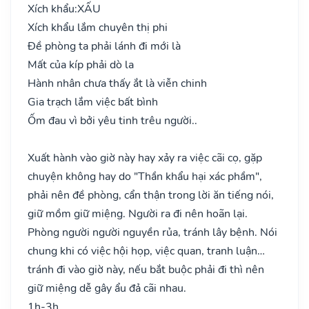
Xích khẩu:
XẤU
Xích khẩu lắm chuyên thị phi
Đề phòng ta phải lánh đi mới là
Mất của kíp phải dò la
Hành nhân chưa thấy ắt là viễn chinh
Gia trạch lắm việc bất bình
Ốm đau vì bởi yêu tinh trêu người..
Xuất hành vào giờ này hay xảy ra việc cãi cọ, gặp
chuyện không hay do "Thần khẩu hại xác phầm",
phải nên đề phòng, cẩn thận trong lời ăn tiếng nói,
giữ mồm giữ miệng. Người ra đi nên hoãn lại.
Phòng người người nguyền rủa, tránh lây bệnh. Nói
chung khi có việc hội họp, việc quan, tranh luận…
tránh đi vào giờ này, nếu bắt buộc phải đi thì nên
giữ miệng dễ gây ẩu đả cãi nhau.
1h-3h