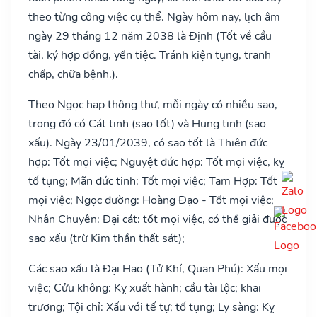
theo từng công việc cụ thể. Ngày hôm nay, lịch âm
ngày 29 tháng 12 năm 2038 là Định (Tốt về cầu
tài, ký hợp đồng, yến tiệc. Tránh kiện tụng, tranh
chấp, chữa bệnh.).
Theo Ngọc hạp thông thư, mỗi ngày có nhiều sao,
trong đó có Cát tinh (sao tốt) và Hung tinh (sao
xấu). Ngày 23/01/2039, có sao tốt là Thiên đức
hợp: Tốt mọi việc; Nguyệt đức hợp: Tốt mọi việc, kỵ
tố tụng; Mãn đức tinh: Tốt mọi việc; Tam Hợp: Tốt
mọi việc; Ngọc đường: Hoàng Đạo - Tốt mọi việc;
Nhân Chuyên: Đại cát: tốt mọi việc, có thể giải được
sao xấu (trừ Kim thần thất sát);
Các sao xấu là Đại Hao (Tử Khí, Quan Phú): Xấu mọi
việc; Cửu không: Kỵ xuất hành; cầu tài lộc; khai
trương; Tội chỉ: Xấu với tế tự; tố tụng; Ly sàng: Kỵ