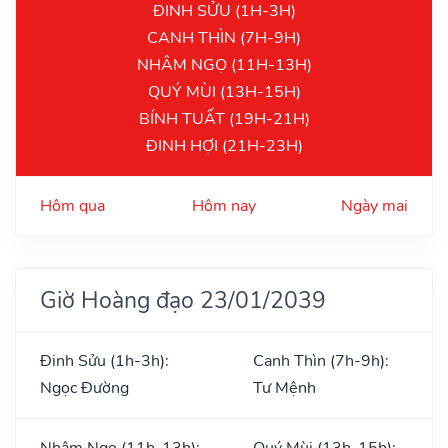
ĐINH SỬU (1H-3H)
CANH THÌN (7H-9H)
NHÂM NGỌ (11H-13H)
QUÝ MÙI (13H-15H)
BÍNH TUẤT (19H-21H)
ĐINH HỢI (21H-23H)
Hôm qua
Hôm nay
Ngày mai
Giờ Hoàng đạo 23/01/2039
Đinh Sửu (1h-3h):
Canh Thìn (7h-9h):
Ngọc Đường
Tư Mệnh
Nhâm Ngọ (11h-13h):
Quý Mùi (13h-15h):