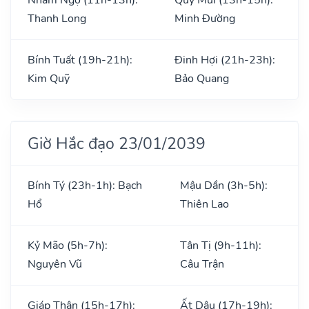
Thanh Long
Minh Đường
Bính Tuất (19h-21h):
Đinh Hợi (21h-23h):
Kim Quỹ
Bảo Quang
Giờ Hắc đạo 23/01/2039
Bính Tý (23h-1h): Bạch
Mậu Dần (3h-5h):
Hổ
Thiên Lao
Kỷ Mão (5h-7h):
Tân Tị (9h-11h):
Nguyên Vũ
Câu Trận
Giáp Thân (15h-17h):
Ất Dậu (17h-19h):