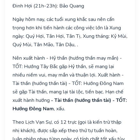
Đinh Hợi (21h-23h): Bảo Quang
Ngày hôm nay, các tuổi xung khắc sau nên cẩn
trọng hơn khi tiến hành các công việc lớn là Xung
ngày: Quý Hợi, Tân Hợi, Tân Tị, Xung tháng: Kỷ Mùi,
Quý Mùi, Tân Mão, Tân Dậu, .
Nên xuất hành - Hỷ thần (hướng thần may mắn) -
TỐT: Hướng Tây Bắc gặp Hỷ thần, sẽ mang lại
nhiều niềm vui, may mắn và thuận lợi. Xuất hành -
Tài thần (hướng thần tài) - TỐT: Hướng Đông Nam
sẽ gặp Tài thần, mang lại tài lộc, tiền bạc. Hạn chế
xuất hành hướng
- Tài thần (hướng thần tài) - TỐT:
Hướng Đông Nam
, xấu.
Theo Lịch Vạn Sự, có 12 trực (gọi là kiến trừ thập
nhị khách), được sắp xếp theo thứ tự tuần hoàn,
luân phiên nhau từng ngày, có tính chất tốt xấu tùy