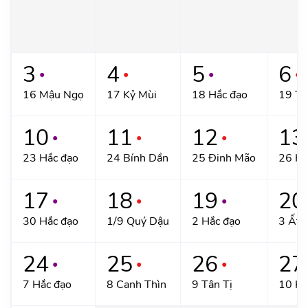
3
4
5
6
●
●
●
●
16 Mậu Ngọ
17 Kỷ Mùi
18 Hắc đạo
19 Tâ
10
11
12
13
●
●
●
23 Hắc đạo
24 Bính Dần
25 Đinh Mão
26 Hắ
17
18
19
20
●
●
●
30 Hắc đạo
1/9 Quý Dậu
2 Hắc đạo
3 Ất 
24
25
26
27
●
●
●
7 Hắc đạo
8 Canh Thìn
9 Tân Tị
10 Hắ