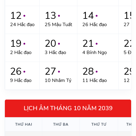
12
13
14
15
●
●
●
24 Hắc đạo
25 Mậu Tuất
26 Hắc đạo
27 Ca
19
20
21
22
●
●
●
2 Hắc đạo
3 Hắc đạo
4 Bính Ngọ
5 Đin
26
27
28
29
●
●
●
9 Hắc đạo
10 Nhâm Tý
11 Hắc đạo
12 Gi
LỊCH ÂM THÁNG 10 NĂM 2039
THỨ HAI
THỨ BA
THỨ TƯ
THỨ