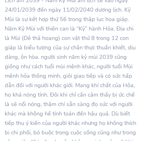
Lịch âm 2039 - Năm Kỷ Mùi âm lịch sẽ vào ngày
24/01/2039 đến ngày 11/02/2040 dương lịch. Kỷ
Mùi là sự kết hợp thứ 56 trong thập lục hoa giáp.
Năm Kỷ Mùi với thiên can là “Kỷ” hành Hỏa. Địa chi
là Mùi (Dê thả hoang) con vật thứ 8 trong 12 con
giáp là biểu tượng của sự chân thực thuần khiết, dịu
dàng, ôn hòa. người sinh năm kỷ mùi 2039 cũng
giống như cách tuổi mùi mệnh khác, người tuổi Mùi
mệnh hỏa thông minh, giỏi giao tiếp và có sức hấp
dẫn đối với người khác giới. Mang khí chất của Hỏa,
họ khá nóng tính. Đôi khi chỉ cần cảm thấy bị ức chế
là sẽ nổi nóng, thậm chí sẵn sàng đọ sức với người
khác mà không hề tính toán đến hậu quả. Dù biết
tiếp thu ý kiến của người khác nhưng họ không thích
bị chi phối, bó buộc trong cuộc sống cũng như trong