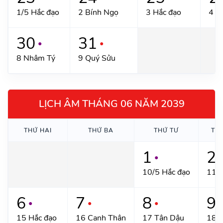
1/5 Hắc đạo
2 Bính Ngọ
3 Hắc đạo
4 M
30
31
●
●
8 Nhâm Tý
9 Quý Sửu
LỊCH ÂM THÁNG 06 NĂM 2039
THỨ HAI
THỨ BA
THỨ TƯ
TH
1
2
●
●
10/5 Hắc đạo
11 
6
7
8
9
●
●
●
●
15 Hắc đạo
16 Canh Thân
17 Tân Dậu
18 H