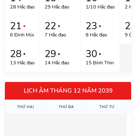
28 Hắc đạo
29 Hắc đạo
1/10 Hắc đạo
2 Hắ
21
22
23
2
●
●
●
6 Đinh Mùi
7 Hắc đạo
8 Hắc đạo
9 Ca
28
29
30
●
●
●
13 Hắc đạo
14 Hắc đạo
15 Bính Thìn
LỊCH ÂM THÁNG 12 NĂM 2039
THỨ HAI
THỨ BA
THỨ TƯ
1