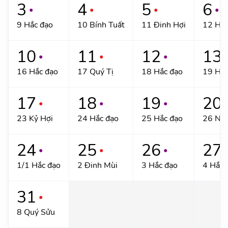
3
4
5
6
●
●
●
●
9 Hắc đạo
10 Bính Tuất
11 Đinh Hợi
12 Hắc
10
11
12
13
●
●
●
16 Hắc đạo
17 Quý Tị
18 Hắc đạo
19 Hắc
17
18
19
20
●
●
●
23 Kỷ Hợi
24 Hắc đạo
25 Hắc đạo
26 Nh
24
25
26
27
●
●
●
1/1 Hắc đạo
2 Đinh Mùi
3 Hắc đạo
4 Hắc 
31
●
8 Quý Sửu