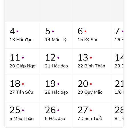
4
5
6
7
●
●
●
●
13 Hắc đạo
14 Mậu Tý
15 Kỷ Sửu
16 Hắ
11
12
13
14
●
●
●
20 Giáp Ngọ
21 Hắc đạo
22 Bính Thân
23 Đi
18
19
20
21
●
●
●
27 Tân Sửu
28 Hắc đạo
29 Quý Mão
1/6 Hắ
25
26
27
28
●
●
●
5 Mậu Thân
6 Hắc đạo
7 Canh Tuất
8 Tân 