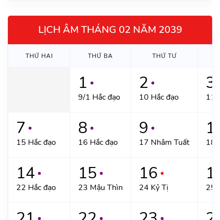
LỊCH ÂM THÁNG 02 NĂM 2039
THỨ HAI
THỨ BA
THỨ TƯ
T
1
2
3
●
●
9/1 Hắc đạo
10 Hắc đạo
11 
7
8
9
1
●
●
●
15 Hắc đạo
16 Hắc đạo
17 Nhâm Tuất
18 
14
15
16
1
●
●
●
22 Hắc đạo
23 Mậu Thìn
24 Kỷ Tị
25 
21
22
23
2
●
●
●