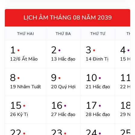
LỊCH ÂM THÁNG 08 NĂM 2039
THỨ HAI
THỨ BA
THỨ TƯ
THỨ
1
2
3
4
●
●
●
●
12/6 Ất Mão
13 Hắc đạo
14 Đinh Tị
15 Hắc
8
9
10
11
●
●
●
19 Nhâm Tuất
20 Quý Hợi
21 Hắc đạo
22 Hắc
15
16
17
18
●
●
●
26 Kỷ Tị
27 Hắc đạo
28 Hắc đạo
29 Nh
22
23
24
25
●
●
●