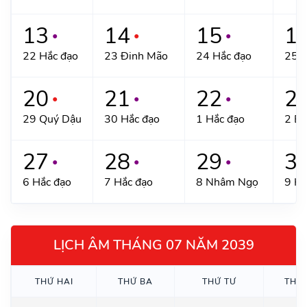
13
14
15
1
●
●
●
22 Hắc đạo
23 Đinh Mão
24 Hắc đạo
25 H
20
21
22
2
●
●
●
29 Quý Dậu
30 Hắc đạo
1 Hắc đạo
2 Bí
27
28
29
3
●
●
●
6 Hắc đạo
7 Hắc đạo
8 Nhâm Ngọ
9 Hắ
LỊCH ÂM THÁNG 07 NĂM 2039
THỨ HAI
THỨ BA
THỨ TƯ
THỨ