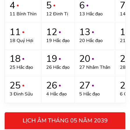
4
5
6
7
●
●
●
●
11 Bính Thìn
12 Đinh Tị
13 Hắc đạo
14 H
11
12
13
1
●
●
●
18 Quý Hợi
19 Hắc đạo
20 Hắc đạo
21 B
18
19
20
2
●
●
●
25 Hắc đạo
26 Hắc đạo
27 Nhâm Thân
28 Q
25
26
27
2
●
●
●
3 Đinh Sửu
4 Hắc đạo
5 Hắc đạo
6 Ca
LỊCH ÂM THÁNG 05 NĂM 2039