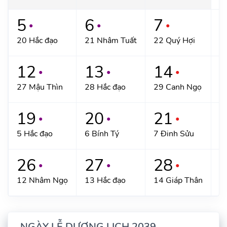
5
6
7
●
●
●
20 Hắc đạo
21 Nhâm Tuất
22 Quý Hợi
2
12
13
14
●
●
●
27 Mậu Thìn
28 Hắc đạo
29 Canh Ngọ
1
19
20
21
●
●
●
5 Hắc đạo
6 Bính Tý
7 Đinh Sửu
8
26
27
28
●
●
●
12 Nhâm Ngọ
13 Hắc đạo
14 Giáp Thân
1
NGÀY LỄ DƯƠNG LỊCH 2039