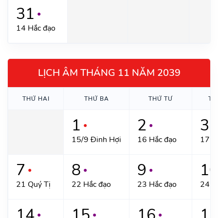
31
●
14 Hắc đạo
LỊCH ÂM THÁNG 11 NĂM 2039
THỨ HAI
THỨ BA
THỨ TƯ
TH
1
2
3
●
●
●
15/9 Đinh Hợi
16 Hắc đạo
17 H
7
8
9
1
●
●
●
21 Quý Tị
22 Hắc đạo
23 Hắc đạo
24 B
14
15
16
1
●
●
●