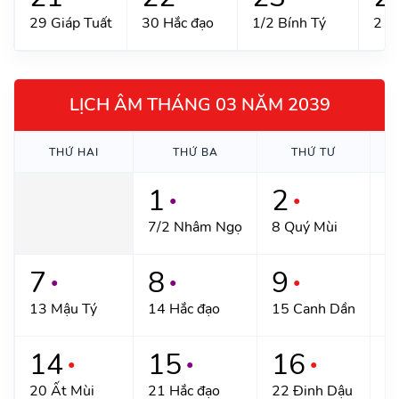
29 Giáp Tuất
30 Hắc đạo
1/2 Bính Tý
2 H
LỊCH ÂM THÁNG 03 NĂM 2039
THỨ HAI
THỨ BA
THỨ TƯ
1
2
●
●
7/2 Nhâm Ngọ
8 Quý Mùi
9 
7
8
9
●
●
●
13 Mậu Tý
14 Hắc đạo
15 Canh Dần
1
14
15
16
●
●
●
20 Ất Mùi
21 Hắc đạo
22 Đinh Dậu
2