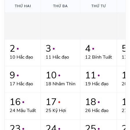
THỨ HAI
THỨ BA
THỨ TƯ
T
2
3
4
5
●
●
●
10 Hắc đạo
11 Hắc đạo
12 Bính Tuất
13 
9
10
11
1
●
●
●
17 Hắc đạo
18 Nhâm Thìn
19 Hắc đạo
20 
16
17
18
1
●
●
●
24 Mậu Tuất
25 Kỷ Hợi
26 Hắc đạo
27 
23
24
25
2
●
●
●