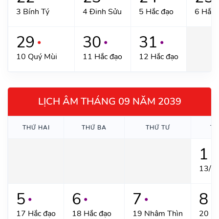
3 Bính Tý
4 Đinh Sửu
5 Hắc đạo
6 Hắc 
29
30
31
●
●
●
10 Quý Mùi
11 Hắc đạo
12 Hắc đạo
LỊCH ÂM THÁNG 09 NĂM 2039
THỨ HAI
THỨ BA
THỨ TƯ
TH
1
●
13/7 
5
6
7
8
●
●
●
●
17 Hắc đạo
18 Hắc đạo
19 Nhâm Thìn
20 Qu