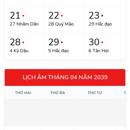
21
22
23
●
●
●
27 Nhâm Dần
28 Quý Mão
29 Hắc đạo
3
28
29
30
●
●
●
4 Kỷ Dậu
5 Hắc đạo
6 Tân Hợi
7 
LỊCH ÂM THÁNG 04 NĂM 2039
THỨ HAI
THỨ BA
THỨ TƯ
TH