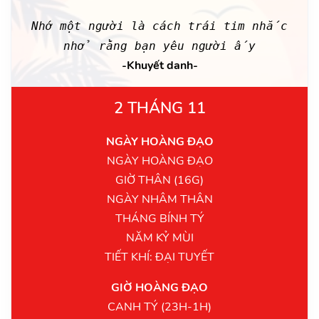
Nhớ một người là cách trái tim nhắc
nhở rằng bạn yêu người ấy
-Khuyết danh-
2 THÁNG 11
NGÀY HOÀNG ĐẠO
NGÀY HOÀNG ĐẠO
GIỜ THÂN (16G)
NGÀY NHÂM THÂN
THÁNG BÍNH TÝ
NĂM KỶ MÙI
TIẾT KHÍ: ĐẠI TUYẾT
GIỜ HOÀNG ĐẠO
CANH TÝ (23H-1H)