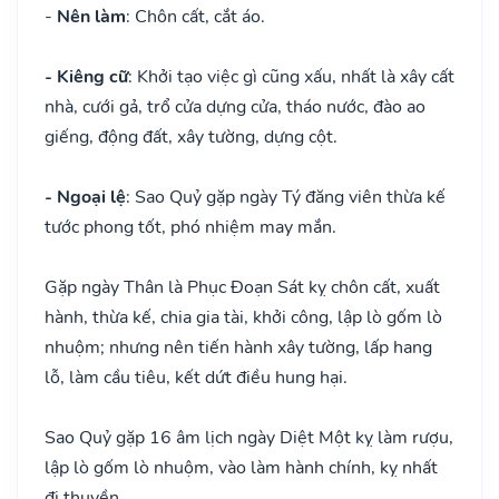
-
Nên làm
: Chôn cất, cắt áo.
- Kiêng cữ
: Khởi tạo việc gì cũng xấu, nhất là xây cất
nhà, cưới gả, trổ cửa dựng cửa, tháo nước, đào ao
giếng, động đất, xây tường, dựng cột.
- Ngoại lệ
: Sao Quỷ gặp ngày Tý đăng viên thừa kế
tước phong tốt, phó nhiệm may mắn.
Gặp ngày Thân là Phục Đoạn Sát kỵ chôn cất, xuất
hành, thừa kế, chia gia tài, khởi công, lập lò gốm lò
nhuộm; nhưng nên tiến hành xây tường, lấp hang
lỗ, làm cầu tiêu, kết dứt điều hung hại.
Sao Quỷ gặp 16 âm lịch ngày Diệt Một kỵ làm rượu,
lập lò gốm lò nhuộm, vào làm hành chính, kỵ nhất
đi thuyền.