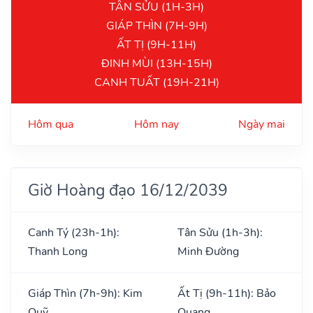
TÂN SỬU (1H-3H)
GIÁP THÌN (7H-9H)
ẤT TỊ (9H-11H)
ĐINH MÙI (13H-15H)
CANH TUẤT (19H-21H)
Hôm qua
Hôm nay
Ngày mai
Giờ Hoàng đạo 16/12/2039
Canh Tý (23h-1h):
Tân Sửu (1h-3h):
Thanh Long
Minh Đường
Giáp Thìn (7h-9h): Kim
Ất Tị (9h-11h): Bảo
Quỹ
Quang