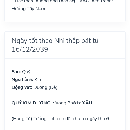
- Hắc thần (hướng ông thần ác) - XẤU, nên tránh:
Hướng Tây Nam
Ngày tốt theo Nhị thập bát tú
16/12/2039
Sao:
Quỷ
Ngũ hành:
Kim
Động vật:
Dương (Dê)
QUỶ KIM DƯƠNG
: Vương Phách:
XẤU
(Hung Tú) Tướng tinh con dê, chủ trị ngày thứ 6.