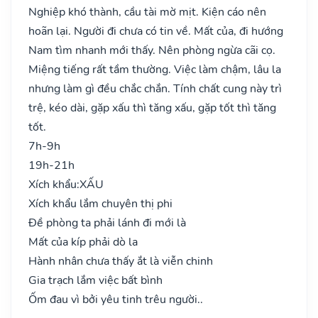
Nghiệp khó thành, cầu tài mờ mịt. Kiện cáo nên
hoãn lại. Người đi chưa có tin về. Mất của, đi hướng
Nam tìm nhanh mới thấy. Nên phòng ngừa cãi cọ.
Miệng tiếng rất tầm thường. Việc làm chậm, lâu la
nhưng làm gì đều chắc chắn. Tính chất cung này trì
trệ, kéo dài, gặp xấu thì tăng xấu, gặp tốt thì tăng
tốt.
7h-9h
19h-21h
Xích khẩu:
XẤU
Xích khẩu lắm chuyên thị phi
Đề phòng ta phải lánh đi mới là
Mất của kíp phải dò la
Hành nhân chưa thấy ắt là viễn chinh
Gia trạch lắm việc bất bình
Ốm đau vì bởi yêu tinh trêu người..