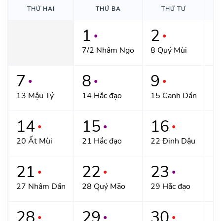
THỨ HAI
THỨ BA
THỨ TƯ
1
2
●
●
7/2 Nhâm Ngọ
8 Quý Mùi
9 
7
8
9
●
●
●
13 Mậu Tý
14 Hắc đạo
15 Canh Dần
1
14
15
16
●
●
●
20 Ất Mùi
21 Hắc đạo
22 Đinh Dậu
2
21
22
23
●
●
●
27 Nhâm Dần
28 Quý Mão
29 Hắc đạo
3
28
29
30
●
●
●