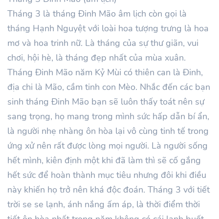
Tháng 3 là tháng Đinh Mão âm lịch còn gọi là
tháng Hạnh Nguyệt với loài hoa tượng trưng là hoa
mơ và hoa trinh nữ. Là tháng của sự thư giãn, vui
chơi, hội hè, là tháng đẹp nhất của mùa xuân.
Tháng Đinh Mão năm Kỷ Mùi có thiên can là Đinh,
địa chi là Mão, cầm tinh con Mèo. Nhắc đến các bạn
sinh tháng Đinh Mão bạn sẽ luôn thấy toát nên sự
sang trọng, họ mang trong mình sức hấp dẫn bí ẩn,
là người nhẹ nhàng ôn hòa lại vô cùng tinh tế trong
ứng xử nên rất được lòng mọi người. Là người sống
hết mình, kiên định một khi đã làm thì sẽ cố gắng
hết sức để hoàn thành mục tiêu nhưng đôi khi điều
này khiến họ trở nên khá độc đoán. Tháng 3 với tiết
trời se se lạnh, ánh nắng ấm áp, là thời điểm thời
tiết ôn hòa nhất trong năm không có cái lạnh buốt