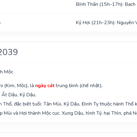
Bính Thân (15h-17h): Bạch
o
Kỷ Hợi (21h-23h): Nguyên 
2039
ch Mộc
i (Kim, Mộc), là
ngày cát
trung bình (chế nhật).
 Ất Dậu, Kỷ Dậu.
Thổ, đặc biệt tuổi: Tân Mùi, Kỷ Dậu, Đinh Tỵ thuộc hành Thổ 
 Mùi và Hợi thành Mộc cục. Xung Dậu, hình Tý, hại Thìn, phá N