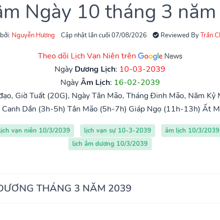
 âm Ngày 10 tháng 3 năm
 bởi:
Nguyễn Hương
Cập nhật lần cuối 07/08/2026
Reviewed By
Trần 
Theo dõi Lịch Vạn Niên trên
Ngày
Dương Lịch
:
10-03-2039
Ngày
Âm Lịch
:
16-02-2039
ạo, Giờ Tuất (20G), Ngày Tân Mão, Tháng Đinh Mão, Năm Kỷ M
Canh Dần (3h-5h)
Tân Mão (5h-7h)
Giáp Ngọ (11h-13h)
Ất M
lịch vạn niên 10/3/2039
lịch vạn sự 10-3-2039
âm lịch 10/3/2039
lịch âm dương 10/3/2039
 DƯƠNG THÁNG 3 NĂM 2039