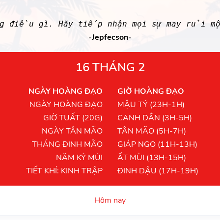
ng điều gì. Hãy tiếp nhận mọi sự may rủi mộ
-Jepfecson-
16 THÁNG 2
NGÀY HOÀNG ĐẠO
GIỜ HOÀNG ĐẠO
NGÀY HOÀNG ĐẠO
MẬU TÝ (23H-1H)
GIỜ TUẤT (20G)
CANH DẦN (3H-5H)
NGÀY TÂN MÃO
TÂN MÃO (5H-7H)
THÁNG ĐINH MÃO
GIÁP NGỌ (11H-13H)
NĂM KỶ MÙI
ẤT MÙI (13H-15H)
TIẾT KHÍ: KINH TRẬP
ĐINH DẬU (17H-19H)
Hôm nay