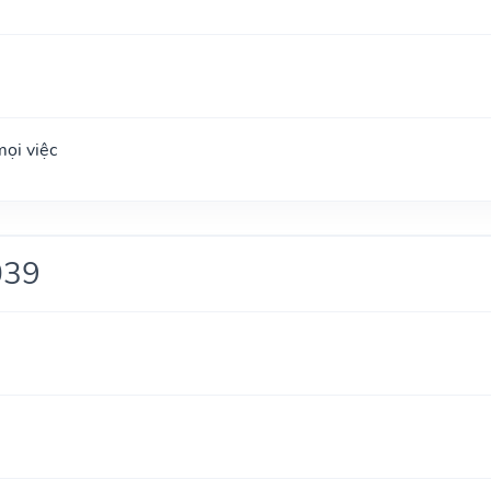
ọi việc
039