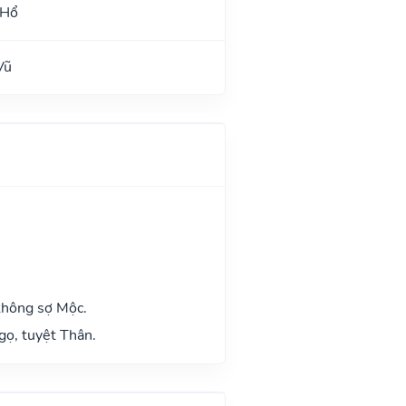
 Hổ
Vũ
không sợ Mộc.
gọ, tuyệt Thân.