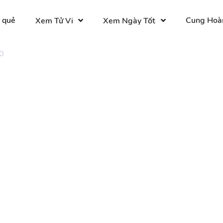
 quẻ
Cung Hoà
Xem Tử Vi
Xem Ngày Tốt
0